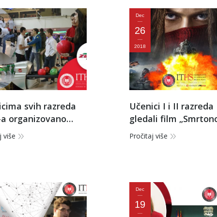
Dec
26
2018
cima svih razreda
Učenici I i II razreda
-a organizovano
gledali film „Smrton
anje
mašine”
j više
Pročitaj više
Dec
19