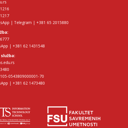
u.rs
11216
11217
tsApp | Telegram | +381 65 2015880
užba:
96777
tsApp | +381 62 1431548
 služba:
hs.edu.rs
73480
| 105-0543809000001-70
tsApp | +381 62 1473480