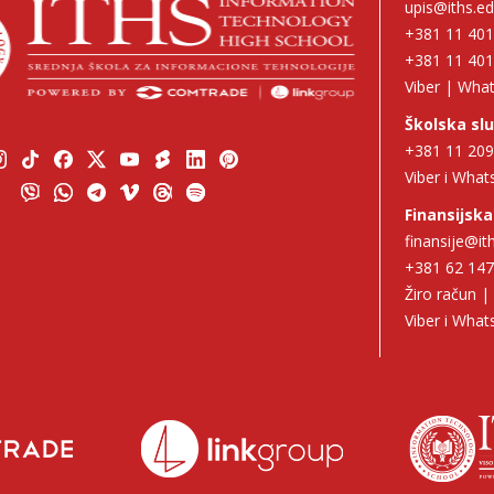
upis@iths.ed
+381 11 40
+381 11 40
Viber | Wha
Školska sl
+381 11 20
Viber i Wha
Finansijska
finansije@it
+381 62 14
Žiro račun 
Viber i Wha