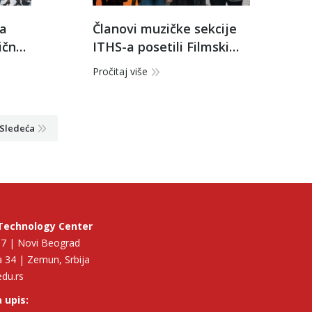
da
Članovi muzičke sekcije
ične
ITHS-a posetili Filmski
festival Slobodna zona
Pročitaj više
Sledeća
Technology Center
p 7 | Novi Beograd
 34 | Zemun, Srbija
edu.rs
 upis: