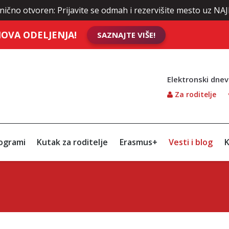
ično otvoren: Prijavite se odmah i rezervišite mesto uz NAJ
OVA ODELJENJA!
SAZNAJTE VIŠE!
Elektronski dnev
Za roditelje
ogrami
Kutak za roditelje
Erasmus+
Vesti i blog
K