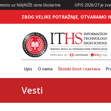
 mesto uz NAJNIŽE cene školarine.
UPIS 2026/27 je zvan
ZBOG VELIKE POTRAŽNJE, OTVARAMO N
Upis
O nama
Školski život i nastava
Pr
Vesti