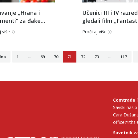
vanje „Hrana i
Učenici III i IV razre
ementi” za đake
gledali film „Fantast
-a
zveri: Grindelvaldovi
j više
Pročitaj više
zločini”
dna
1
…
69
70
71
72
73
…
117
Comtrade 
Savski nasi
Cara Dušana
office@iths.
Savetnik za