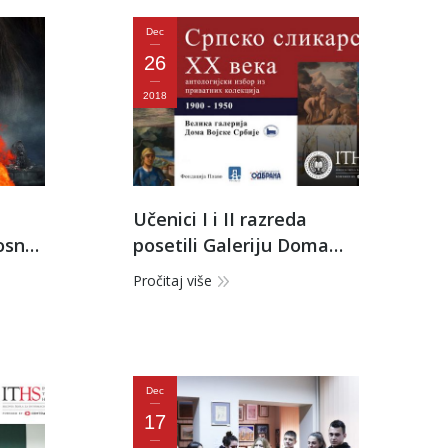
Dec
26
2018
Učenici I i II razreda
osne
posetili Galeriju Doma
Vojske
Pročitaj više
Dec
17