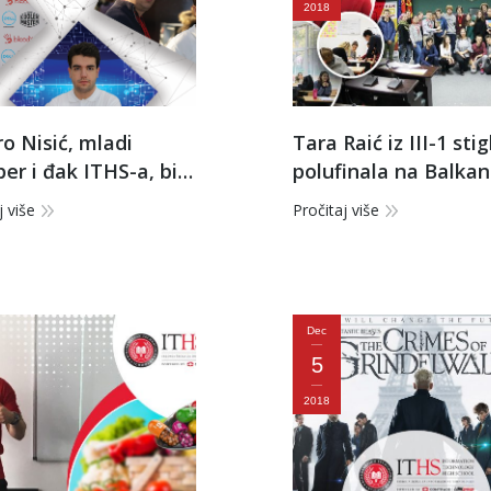
2018
o Nisić, mladi
Tara Raić iz III-1 sti
ber i đak ITHS-a, bio
polufinala na Balkan
 na Games.conu
debatnoj akademiji 
j više
Pročitaj više
Skoplju
Dec
5
2018