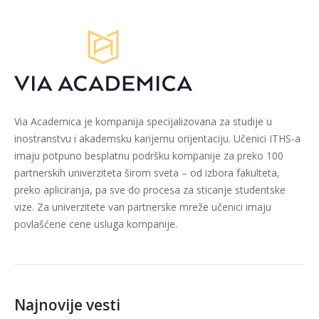
Via Academica je kompanija specijalizovana za studije u
inostranstvu i akademsku karijernu orijentaciju. Učenici ITHS-a
imaju potpuno besplatnu podršku kompanije za preko 100
partnerskih univerziteta širom sveta – od izbora fakulteta,
preko apliciranja, pa sve do procesa za sticanje studentske
vize. Za univerzitete van partnerske mreže učenici imaju
povlašćene cene usluga kompanije.
Najnovije vesti