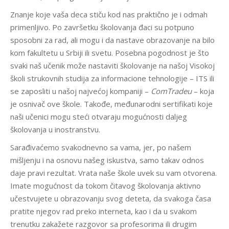
Znanje koje vaša deca stiču kod nas praktično je i odmah
primenljivo. Po završetku školovanja đaci su potpuno
sposobni za rad, ali mogu i da nastave obrazovanje na bilo
kom fakultetu u Srbiji ili svetu. Posebna pogodnost je što
svaki naš učenik može nastaviti školovanje na našoj Visokoj
školi strukovnih studija za informacione tehnologije – ITS ili
se zaposliti u našoj najvećoj kompaniji –
ComTradeu
– koja
je osnivač ove škole. Takođe, međunarodni sertifikati koje
naši učenici mogu steći otvaraju mogućnosti daljeg
školovanja u inostranstvu.
Sarađivaćemo svakodnevno sa vama, jer, po našem
mišljenju i na osnovu našeg iskustva, samo takav odnos
daje pravi rezultat. Vrata naše škole uvek su vam otvorena.
Imate mogućnost da tokom čitavog školovanja aktivno
učestvujete u obrazovanju svog deteta, da svakoga časa
pratite njegov rad preko interneta, kao i da u svakom
trenutku zakažete razgovor sa profesorima ili drugim