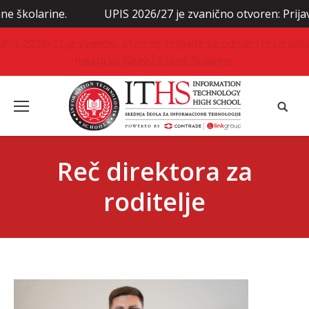
arine.
UPIS 2026/27 je zvanično otvoren: Prijavite se
UPIS 2026/27 je zvanično otvoren: Prijavite se odmah i rezervišit
mesto uz NAJNIŽE cene školarine.
Reč direktora za
roditelje