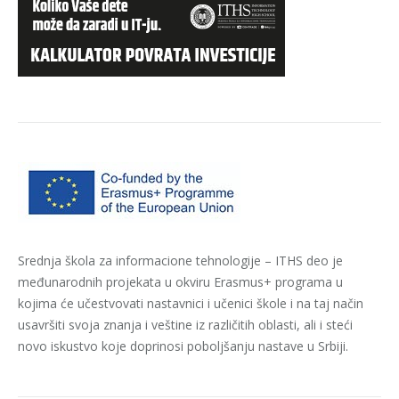
Srednja škola za informacione tehnologije – ITHS deo je
međunarodnih projekata u okviru Erasmus+ programa u
kojima će učestvovati nastavnici i učenici škole i na taj način
usavršiti svoja znanja i veštine iz različitih oblasti, ali i steći
novo iskustvo koje doprinosi poboljšanju nastave u Srbiji.