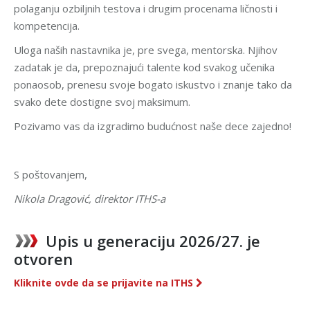
polaganju ozbiljnih testova i drugim procenama ličnosti i
kompetencija.
Uloga naših nastavnika je, pre svega, mentorska. Njihov
zadatak je da, prepoznajući talente kod svakog učenika
ponaosob, prenesu svoje bogato iskustvo i znanje tako da
svako dete dostigne svoj maksimum.
Pozivamo vas da izgradimo budućnost naše dece zajedno!
S poštovanjem,
Nikola Dragović, direktor ITHS-a
Upis u generaciju 2026/27. je
otvoren
Kliknite ovde da se prijavite na ITHS