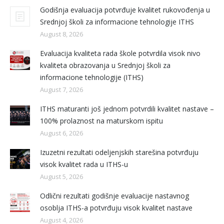
Godišnja evaluacija potvrđuje kvalitet rukovođenja u
Srednjoj školi za informacione tehnologije ITHS
August 8, 2026
Evaluacija kvaliteta rada škole potvrdila visok nivo
kvaliteta obrazovanja u Srednjoj školi za
informacione tehnologije (ITHS)
August 7, 2026
ITHS maturanti još jednom potvrdili kvalitet nastave –
100% prolaznost na maturskom ispitu
August 6, 2026
Izuzetni rezultati odeljenjskih starešina potvrđuju
visok kvalitet rada u ITHS-u
August 5, 2026
Odlični rezultati godišnje evaluacije nastavnog
osoblja ITHS-a potvrđuju visok kvalitet nastave
August 4, 2026