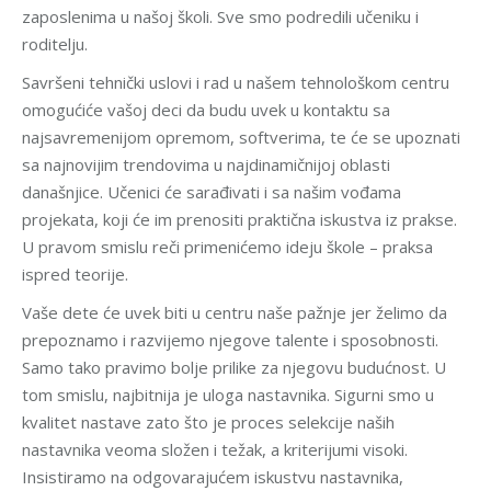
zaposlenima u našoj školi. Sve smo podredili učeniku i
roditelju.
Savršeni tehnički uslovi i rad u našem tehnološkom centru
omogućiće vašoj deci da budu uvek u kontaktu sa
najsavremenijom opremom, softverima, te će se upoznati
sa najnovijim trendovima u najdinamičnijoj oblasti
današnjice. Učenici će sarađivati i sa našim vođama
projekata, koji će im prenositi praktična iskustva iz prakse.
U pravom smislu reči primenićemo ideju škole – praksa
ispred teorije.
Vaše dete će uvek biti u centru naše pažnje jer želimo da
prepoznamo i razvijemo njegove talente i sposobnosti.
Samo tako pravimo bolje prilike za njegovu budućnost. U
tom smislu, najbitnija je uloga nastavnika. Sigurni smo u
kvalitet nastave zato što je proces selekcije naših
nastavnika veoma složen i težak, a kriterijumi visoki.
Insistiramo na odgovarajućem iskustvu nastavnika,