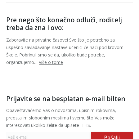
Pre nego što konačno odluči, roditelj
treba da zna i ovo:
Zaboravite na privatne časove! Sve što je potrebno za
uspešno savladavanje nastave učenici će naći pod krovom
Škole. Pobrinuli smo se da, ukoliko bude potrebe,
organizujemo…
Više o tome
Prijavite se na besplatan e-mail bilten
Obaveštavaćemo Vas o novostima, upisnim rokovima,
preostalim slobodnim mestima i svemu što Vas može
interesovati ukoliko želite da upišete ITHS.