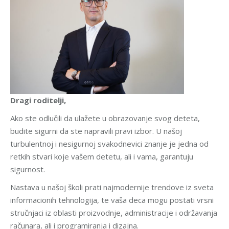
Dragi roditelji,
Ako ste odlučili da ulažete u obrazovanje svog deteta,
budite sigurni da ste napravili pravi izbor. U našoj
turbulentnoj i nesigurnoj svakodnevici znanje je jedna od
retkih stvari koje vašem detetu, ali i vama, garantuju
sigurnost.
Nastava u našoj školi prati najmodernije trendove iz sveta
informacionih tehnologija, te vaša deca mogu postati vrsni
stručnjaci iz oblasti proizvodnje, administracije i održavanja
računara, ali i programiranja i dizajna.