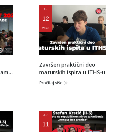
Jun
12
2026
u
Završen praktični deo
itamo
maturskih ispita u ITHS-u
Pročitaj više
Jun
11