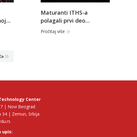
Maturanti ITHS-a
noj
polagali prvi deo
icima
praktičnog maturskog
Pročitaj više
ispita
ća
Technology Center
p 7 | Novi Beograd
 34 | Zemun, Srbija
edu.rs
 upis: