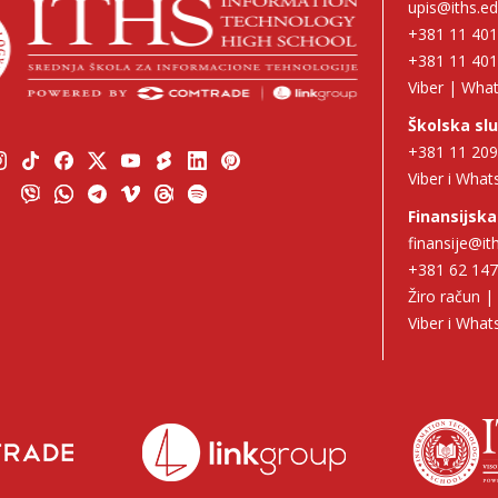
upis@iths.ed
+381 11 40
+381 11 40
Viber | Wha
Školska sl
+381 11 20
Viber i Wha
Finansijska
finansije@it
+381 62 14
Žiro račun 
Viber i Wha