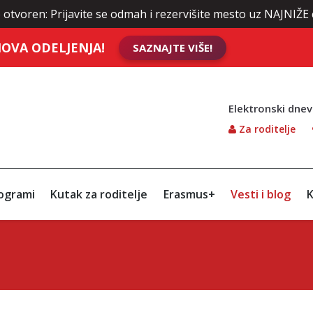
otvoren: Prijavite se odmah i rezervišite mesto uz NAJNIŽE 
OVA ODELJENJA!
SAZNAJTE VIŠE!
Elektronski dnev
Za roditelje
ogrami
Kutak za roditelje
Erasmus+
Vesti i blog
K