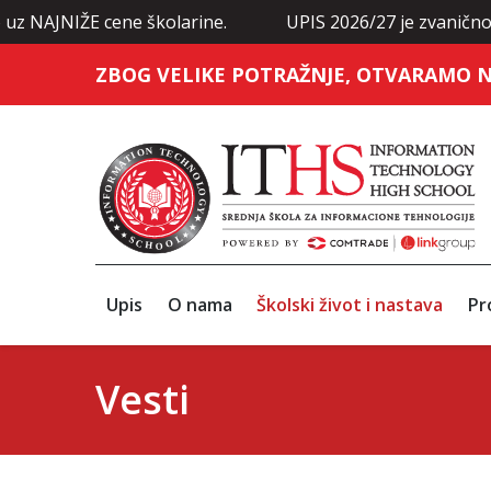
 uz NAJNIŽE cene školarine.
UPIS 2026/27 je zvanično 
ZBOG VELIKE POTRAŽNJE, OTVARAMO N
Upis
O nama
Školski život i nastava
Pr
Vesti