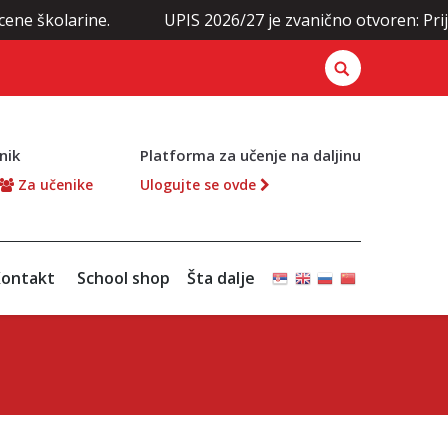
cene školarine.
UPIS 2026/27 je zvanično otvoren: Prij
nik
Platforma za učenje na daljinu
Za učenike
Ulogujte se ovde
ontakt
School shop
Šta dalje