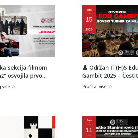
Jun
15
2026
ka sekcija filmom
♟️ Održan IT(H)S Ed
z“ osvojila prvo
Gambit 2025 – Čest
o na republičkom
pobednicima!
j više
Pročitaj više
čenju iz
medije
Jun
11