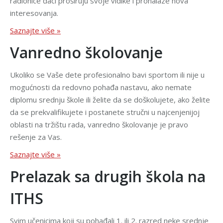
radionice đaci proširuju svoje vidike i pronalaze nova
interesovanja.
Saznajte više »
Vanredno školovanje
Ukoliko se Vaše dete profesionalno bavi sportom ili nije u
mogućnosti da redovno pohađa nastavu, ako nemate
diplomu srednju škole ili želite da se doškolujete, ako želite
da se prekvalifikujete i postanete stručni u najcenjenijoj
oblasti na tržištu rada, vanredno školovanje je pravo
rešenje za Vas.
Saznajte više »
Prelazak sa drugih škola na
ITHS
Svim učenicima koji su pohađali 1. ili 2. razred neke srednje