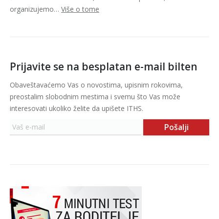
organizujemo…
Više o tome
Prijavite se na besplatan e-mail bilten
Obaveštavaćemo Vas o novostima, upisnim rokovima,
preostalim slobodnim mestima i svemu što Vas može
interesovati ukoliko želite da upišete ITHS.