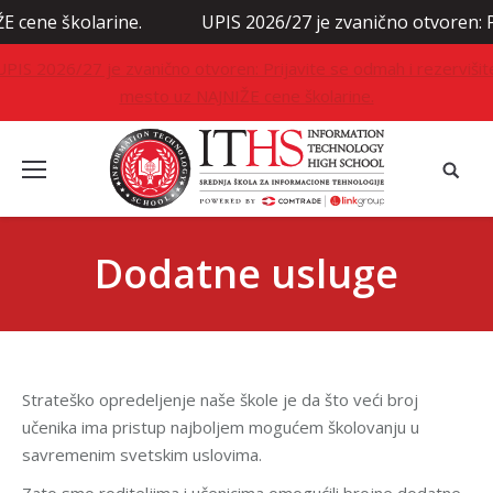
 školarine.
UPIS 2026/27 je zvanično otvoren: Prijavi
UPIS 2026/27 je zvanično otvoren: Prijavite se odmah i rezervišit
mesto uz NAJNIŽE cene školarine.
Dodatne usluge
Strateško opredeljenje naše škole je da što veći broj
učenika ima pristup najboljem mogućem školovanju u
savremenim svetskim uslovima.