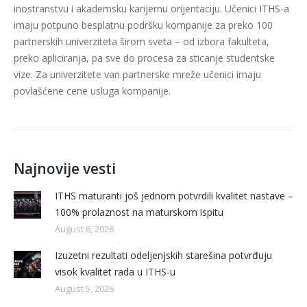
inostranstvu i akademsku karijernu orijentaciju. Učenici ITHS-a
imaju potpuno besplatnu podršku kompanije za preko 100
partnerskih univerziteta širom sveta – od izbora fakulteta,
preko apliciranja, pa sve do procesa za sticanje studentske
vize. Za univerzitete van partnerske mreže učenici imaju
povlašćene cene usluga kompanije.
Najnovije vesti
ITHS maturanti još jednom potvrdili kvalitet nastave –
100% prolaznost na maturskom ispitu
August 6, 2026
Izuzetni rezultati odeljenjskih starešina potvrđuju
visok kvalitet rada u ITHS-u
August 5, 2026