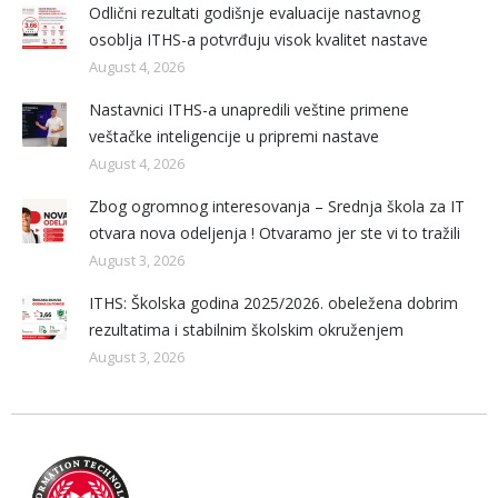
Odlični rezultati godišnje evaluacije nastavnog
osoblja ITHS-a potvrđuju visok kvalitet nastave
August 4, 2026
Nastavnici ITHS-a unapredili veštine primene
veštačke inteligencije u pripremi nastave
August 4, 2026
Zbog ogromnog interesovanja – Srednja škola za IT
otvara nova odeljenja ! Otvaramo jer ste vi to tražili
August 3, 2026
ITHS: Školska godina 2025/2026. obeležena dobrim
rezultatima i stabilnim školskim okruženjem
August 3, 2026