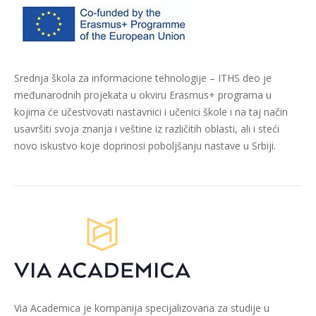
Srednja škola za informacione tehnologije – ITHS deo je
međunarodnih projekata u okviru Erasmus+ programa u
kojima će učestvovati nastavnici i učenici škole i na taj način
usavršiti svoja znanja i veštine iz različitih oblasti, ali i steći
novo iskustvo koje doprinosi poboljšanju nastave u Srbiji.
Via Academica je kompanija specijalizovana za studije u