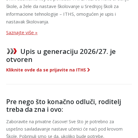
škole, a žele da nastave školovanje u Srednjoj školi za
informacione tehnologije – ITHS, omogućen je upis i
nastavak školovanja.
Saznajte više »
Upis u generaciju 2026/27. je
otvoren
Kliknite ovde da se prijavite na ITHS
Pre nego što konačno odluči, roditelj
treba da zna i ovo:
Zaboravite na privatne časove! Sve što je potrebno za
uspešno savladavanje nastave učenici će naći pod krovom
Škole. Pobrinuli smo se da, ukoliko bude potrebe,