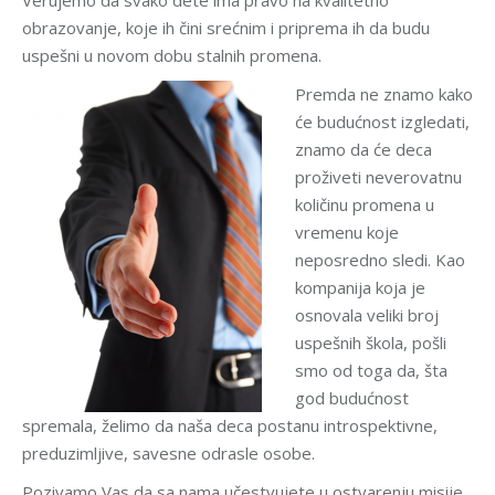
Verujemo da svako dete ima pravo na kvalitetno
obrazovanje, koje ih čini srećnim i priprema ih da budu
uspešni u novom dobu stalnih promena.
Premda ne znamo kako
će budućnost izgledati,
znamo da će deca
proživeti neverovatnu
količinu promena u
vremenu koje
neposredno sledi. Kao
kompanija koja je
osnovala veliki broj
uspešnih škola, pošli
smo od toga da, šta
god budućnost
spremala, želimo da naša deca postanu introspektivne,
preduzimljive, savesne odrasle osobe.
Pozivamo Vas da sa nama učestvujete u ostvarenju misije,