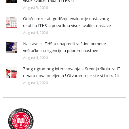
visok kvalitet rada u ITHS-u
August 5, 2026
Odlični rezultati godišnje evaluacije nastavnog
osoblja ITHS-a potvrđuju visok kvalitet nastave
August 4, 2026
Nastavnici ITHS-a unapredili veštine primene
veštačke inteligencije u pripremi nastave
August 4, 2026
Zbog ogromnog interesovanja – Srednja škola za IT
otvara nova odeljenja ! Otvaramo jer ste vi to tražili
August 3, 2026