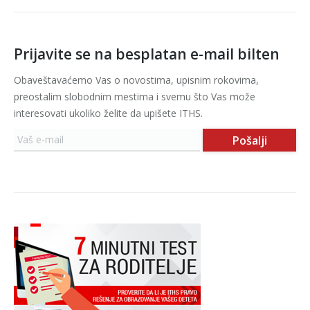
Prijavite se na besplatan e-mail bilten
Obaveštavaćemo Vas o novostima, upisnim rokovima,
preostalim slobodnim mestima i svemu što Vas može
interesovati ukoliko želite da upišete ITHS.