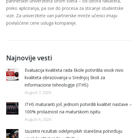
partnerskih univerziteta širom sveta – od izbora fakulteta,
preko apliciranja, pa sve do procesa za sticanje studentske
vize. Za univerzitete van partnerske mreže učenici imaju
povlašćene cene usluga kompanije.
Najnovije vesti
Evaluacija kvaliteta rada škole potvrdila visok nivo
kvaliteta obrazovanja u Srednjoj školi za
informacione tehnologije (ITHS)
August 7, 2026
ITHS maturanti još jednom potvrdili kvalitet nastave –
100% prolaznost na maturskom ispitu
August 6, 2026
Izuzetni rezultati odeljenjskih starešina potvrđuju