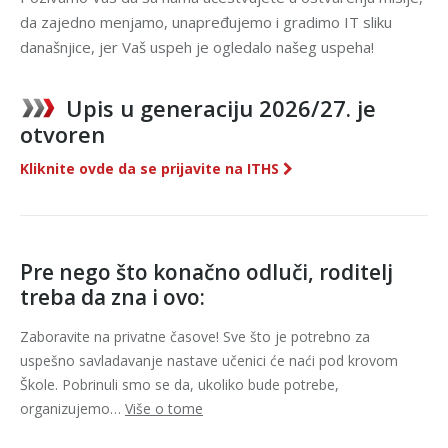
da zajedno menjamo, unapređujemo i gradimo IT sliku
današnjice, jer Vaš uspeh je ogledalo našeg uspeha!
Upis u generaciju 2026/27. je
otvoren
Kliknite ovde da se prijavite na ITHS
Pre nego što konačno odluči, roditelj
treba da zna i ovo:
Zaboravite na privatne časove! Sve što je potrebno za
uspešno savladavanje nastave učenici će naći pod krovom
Škole. Pobrinuli smo se da, ukoliko bude potrebe,
organizujemo…
Više o tome