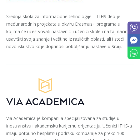
Srednja škola za informacione tehnologije – ITHS deo je
međunarodnih projekata u okviru Erasmus+ programa u
kojima će učestvovati nastavnici i učenici škole i na taj način
usavršiti svoja znanja i veštine iz različitih oblasti, ali i steći
novo iskustvo koje doprinosi poboljšanju nastave u Srbiji.
Via Academica je kompanija specijalizovana za studije u
inostranstvu i akademsku karijernu orijentaciju. Učenici ITHS-a
imaju potpuno besplatnu podršku kompanije za preko 100