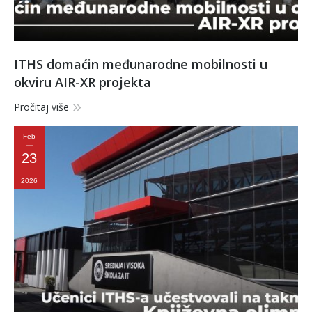
ITHS domaćin međunarodne mobilnosti u
okviru AIR-XR projekta
Pročitaj više
Feb
23
2026