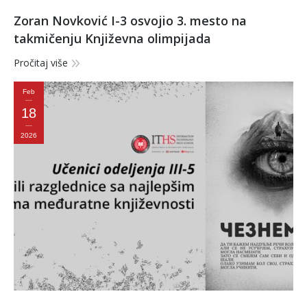
Zoran Novković I-3 osvojio 3. mesto na
takmičenju Književna olimpijada
Pročitaj više
Feb
18
2026