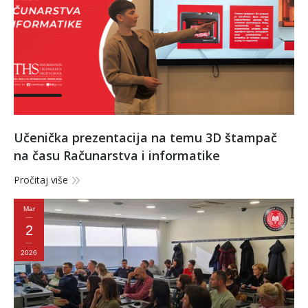
Učenička prezentacija na temu 3D štampač
na času Računarstva i informatike
Pročitaj više
Mar
2
2026