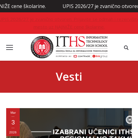
ine.
UPIS 2026/27 je zvanično otvoren: Prijavite se od
UPIS 2026/27 je zvanično otvoren: Prijavite se odmah i rezervišit
mesto uz NAJNIŽE cene školarine.
Vesti
Mar
3
2026