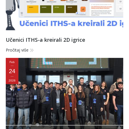
Učenici ITHS-a kreirali 2D igrice
Pročitaj više
Feb
24
2026