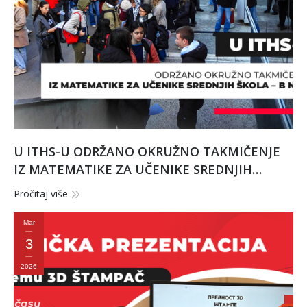
U ITHS-U ODRŽANO OKRUŽNO TAKMIČENJE
IZ MATEMATIKE ZA UČENIKE SREDNJIH
ŠKOLA – B NIVO
Pročitaj više
Mar
3
2026