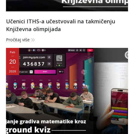
Učenici ITHS-a učestvovali na takmičenju
Književna olimpijada
Pročitaj više
Feb
20
2026