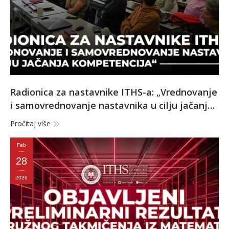
Radionica za nastavnike ITHS-a: „Vrednovanje
i samovrednovanje nastavnika u cilju jačanja
kompetencija“
Pročitaj više
Feb
28
2026