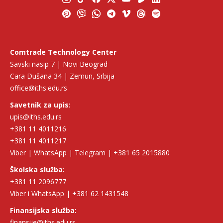
Comtrade Technology Center
Savski nasip 7 | Novi Beograd
Cara Dušana 34 | Zemun, Srbija
office@iths.edu.rs
Savetnik za upis:
upis@iths.edu.rs
+381 11 4011216
+381 11 4011217
Viber | WhatsApp | Telegram | +381 65 2015880
Školska služba:
+381 11 2096777
Viber i WhatsApp | +381 62 1431548
Finansijska služba:
finansije@iths.edu.rs