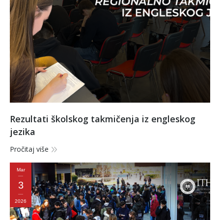
Rezultati školskog takmičenja iz engleskog
jezika
Pročitaj više
Mar
3
2026