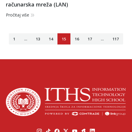
računarska mreža (LAN)
Pročitaj više
1
…
13
14
15
16
17
…
117