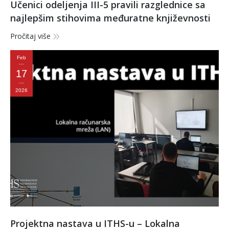
Učenici odeljenja III-5 pravili razglednice sa
najlepšim stihovima međuratne književnosti
Pročitaj više
Feb
17
2026
Projektna nastava u ITHS-u – Lokalna