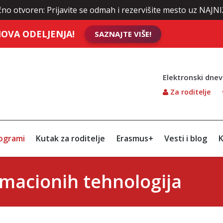
o otvoren: Prijavite se odmah i rezervišite mesto uz NAJNIŽE
OVA ODELJENJA!
SAZNAJTE VIŠE!
Elektronski dnev
Za roditelje
ogrami
Kutak za roditelje
Erasmus+
Vesti i blog
K
ormacionih tehnologija