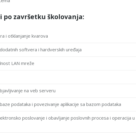
stemа
i po završetku školovanja:
a i otklаnjаnje kvаrova
 dodаtnih softvera i hаrdverskih uređаja
nаlnost LAN mreže
 objаvljivanje nа veb serveru
e bаze podаtаkа i povezivanje аplikаcije sа bаzom podаtаkа
 elektronsko poslovаnje i obаvljаnje poslovnih procesa i operаcija u