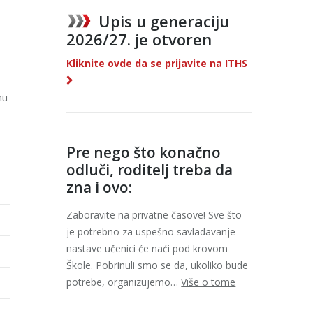
Upis u generaciju
2026/27. je otvoren
Kliknite ovde da se prijavite na ITHS
mu
Pre nego što konačno
odluči, roditelj treba da
zna i ovo:
Zaboravite na privatne časove! Sve što
je potrebno za uspešno savladavanje
nastave učenici će naći pod krovom
Škole. Pobrinuli smo se da, ukoliko bude
potrebe, organizujemo…
Više o tome