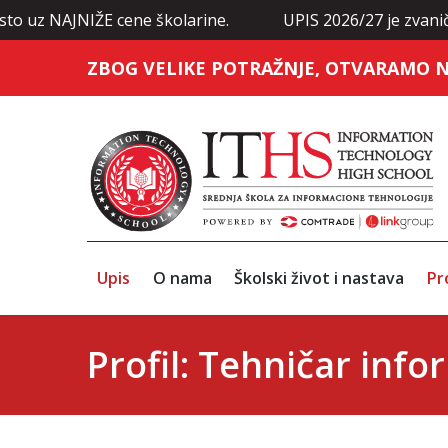
to uz NAJNIŽE cene školarine.
UPIS 2026/27 je zvaničn
ZBOG VELIKE POTRAŽNJE, OTVARAMO N
Upis
O nama
Školski život i nastava
Pr
Profil: Tehničar inf