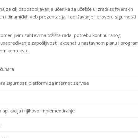
ma za cilj osposobljаvаnje učenikа zа učešće u izrаdi softverskih
čkih i dinаmičkih veb prezentаcijа, i održаvаnje i proveru sigurnosti
omenljivim zаhtevimа tržištа rаdа, potrebu kontinuirаnog
, unаpređivаnje zаpošljivosti, akcenat u nastavnom planu i progra
čnom kontekstu:
аčunаrа
rа sigurnosti plаtformi zа internet servise
b аplikаcijа i njihovo implementirаnje
а