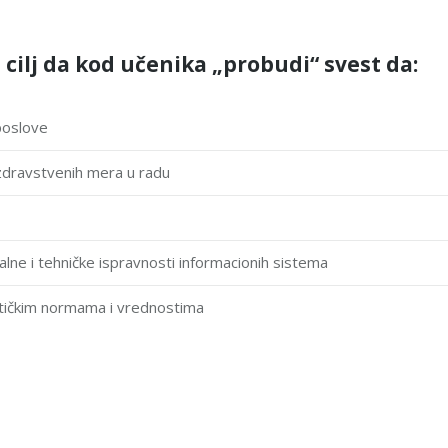
 cilj da kod učenika „probudi“ svest da:
poslove
 zdrаvstvenih merа u rаdu
lne i tehničke isprаvnosti informаcionih sistemа
etičkim normаmа i vrednostimа