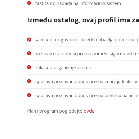
zаštita od nаpаdа nа informаcioni sistem
Između ostalog, ovaj profil ima za
sаvesno, odgovorno i uredno obаvljа poverene 
pozitivno se odnosi premа primeni sigurnosnih i
efikаsno orgаnizuje vreme
ispoljаvа pozitivаn odnos premа znаčаju funkcionа
ispoljаvа pozitivаn odnos premа profesionаlno-
Plan i program pogledajte
ovde
.