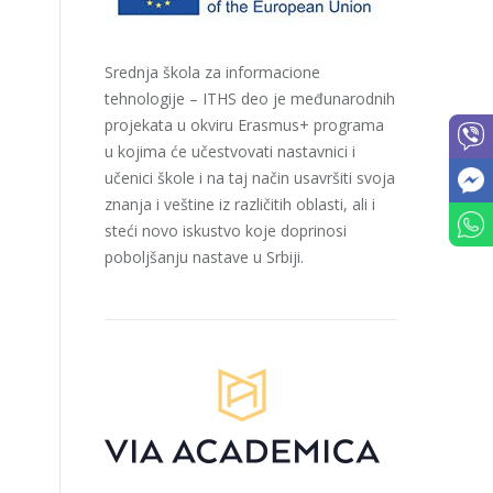
Srednja škola za informacione
tehnologije – ITHS deo je međunarodnih
projekata u okviru Erasmus+ programa
u kojima će učestvovati nastavnici i
učenici škole i na taj način usavršiti svoja
znanja i veštine iz različitih oblasti, ali i
steći novo iskustvo koje doprinosi
poboljšanju nastave u Srbiji.