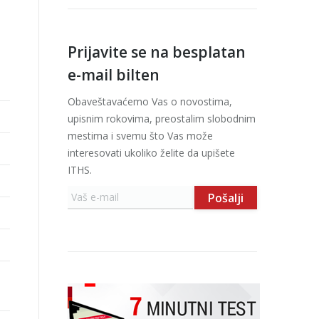
Prijavite se na besplatan
e-mail bilten
Obaveštavaćemo Vas o novostima,
upisnim rokovima, preostalim slobodnim
mestima i svemu što Vas može
interesovati ukoliko želite da upišete
ITHS.