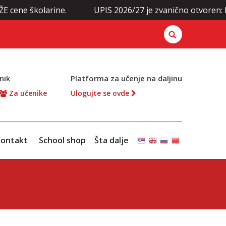
 cene školarine.
UPIS 2026/27 je zvanično otvoren: Pr
nik
Platforma za učenje na daljinu
Za učenike
Ulogujte se ovde
ontakt
School shop
Šta dalje