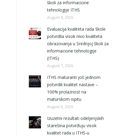
školi za informacione
tehnologije ITHS
August 8, 2026
Evaluacija kvaliteta rada škole
potvrdila visok nivo kvaliteta
obrazovanja u Srednjoj školi za
informacione tehnologije
(ITHS)
August 7, 2026
ITHS maturanti još jednom
potvrdili kvalitet nastave –
100% prolaznost na
maturskom ispitu
August 6, 2026
Izuzetni rezultati odeljenjskih
starešina potvrđuju visok
kvalitet rada u ITHS-u