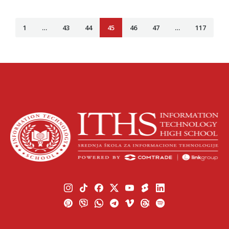
1
…
43
44
45
46
47
…
117