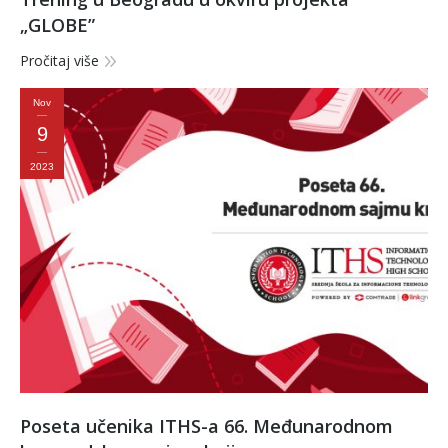
„GLOBE”
Pročitaj više
Nov
9
2023
Poseta učenika ITHS-a 66. Međunarodnom