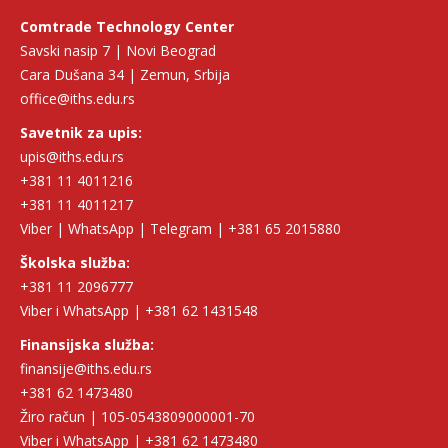
Comtrade Technology Center
Savski nasip 7 | Novi Beograd
Cara Dušana 34 | Zemun, Srbija
office@iths.edu.rs
Savetnik za upis:
upis@iths.edu.rs
+381 11 4011216
+381 11 4011217
Viber | WhatsApp | Telegram | +381 65 2015880
Školska služba:
+381 11 2096777
Viber i WhatsApp | +381 62 1431548
Finansijska služba:
finansije@iths.edu.rs
+381 62 1473480
Žiro račun | 105-0543809000001-70
Viber i WhatsApp | +381 62 1473480