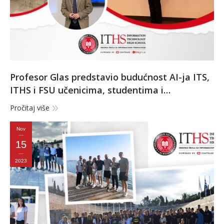
Profesor Glas predstavio budućnost AI-ja ITS,
ITHS i FSU učenicima, studentima i
zaposlenima na inspirativnom predavanju
Pročitaj više
Nov
15
2023