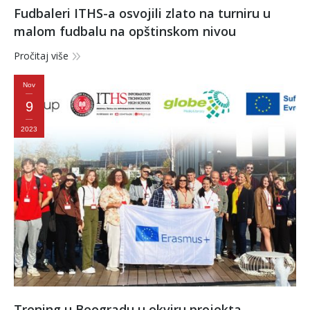
Fudbaleri ITHS-a osvojili zlato na turniru u
malom fudbalu na opštinskom nivou
Pročitaj više
Nov
9
2023
Trening u Beogradu u okviru projekta