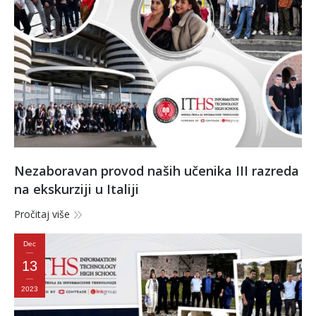
Nezaboravan provod naših učenika III razreda
na ekskurziji u Italiji
Pročitaj više
Dec
13
2023