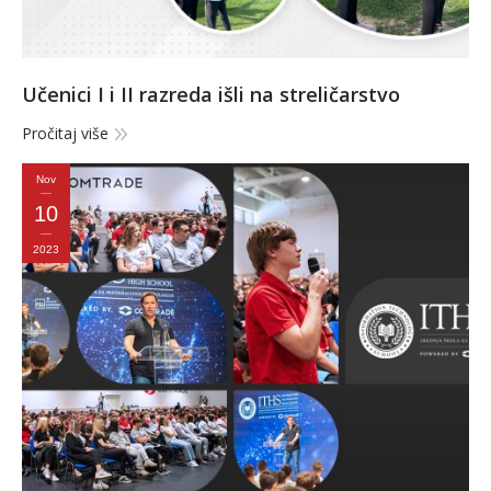
Učenici I i II razreda išli na streličarstvo
Pročitaj više
Nov
10
2023