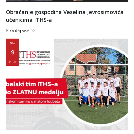
Obraćanje gospodina Veselina Jevrosimovića
učenicima ITHS-a
Pročitaj više
Nov
9
2023