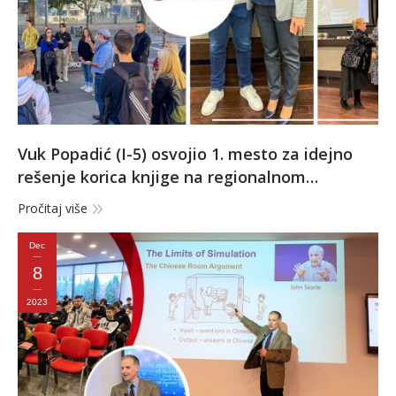
Vuk Popadić (I-5) osvojio 1. mesto za idejno
rešenje korica knjige na regionalnom
konkursu „Umetniku u čast”
Pročitaj više
Dec
8
2023