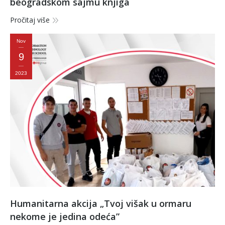
beogradskom sajmu knjiga
Pročitaj više
Nov
9
2023
Humanitarna akcija „Tvoj višak u ormaru
nekome je jedina odeća”