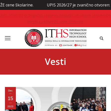
ne.
UPIS 2026/27 je zvanično otvoren: Prijavite se od
UPIS 2026/27 je zvanično otvoren: Prijavite se odmah i rezervišit
mesto uz NAJNIŽE cene školarine.
Vesti
Dec
15
2023