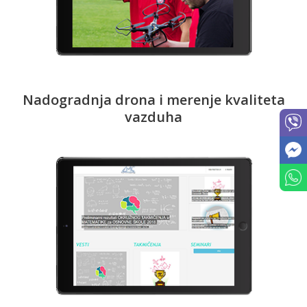
Nadogradnja drona i merenje kvaliteta
vazduha