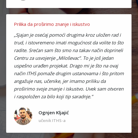
Prilika da proširimo znanje i iskustvo
„Sjajan je osećaj pomoći drugima kroz uložen rad i
trud, i istovremeno imati mogućnost da volite to što
radite. Srećan sam što smo na takav način doprineli
Centru za usvojenje „Miloševac”. To je još jedan
uspešno urađen projekat. Drago mi je što na ovaj
način ITHS pomaže drugim ustanovama i što pritom
angažuje nas, učenike, jer imamo priliku da
proširimo svoje znanje i iskustvo. Uvek sam otvoren
i raspoložen za bilo koji tip saradnje.”
Ognjen Kljajić
učenik ITHS-a