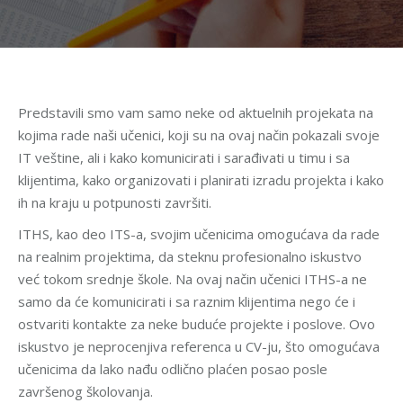
Predstavili smo vam samo neke od aktuelnih projekata na
kojima rade naši učenici, koji su na ovaj način pokazali svoje
IT veštine, ali i kako komunicirati i sarađivati u timu i sa
klijentima, kako organizovati i planirati izradu projekta i kako
ih na kraju u potpunosti završiti.
ITHS, kao deo ITS-a, svojim učenicima omogućava da rade
na realnim projektima, da steknu profesionalno iskustvo
već tokom srednje škole. Na ovaj način učenici ITHS-a ne
samo da će komunicirati i sa raznim klijentima nego će i
ostvariti kontakte za neke buduće projekte i poslove. Ovo
iskustvo je neprocenjiva referenca u CV-ju, što omogućava
učenicima da lako nađu odlično plaćen posao posle
završenog školovanja.