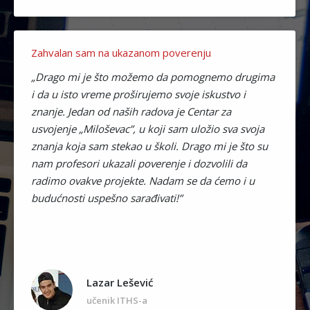
Zahvalan sam na ukazanom poverenju
„Drago mi je što možemo da pomognemo drugima
i da u isto vreme proširujemo svoje iskustvo i
znanje. Jedan od naših radova je Centar za
usvojenje „Miloševac”, u koji sam uložio sva svoja
znanja koja sam stekao u školi. Drago mi je što su
nam profesori ukazali poverenje i dozvolili da
radimo ovakve projekte. Nadam se da ćemo i u
budućnosti uspešno sarađivati!”
Lazar Lešević
učenik ITHS-a