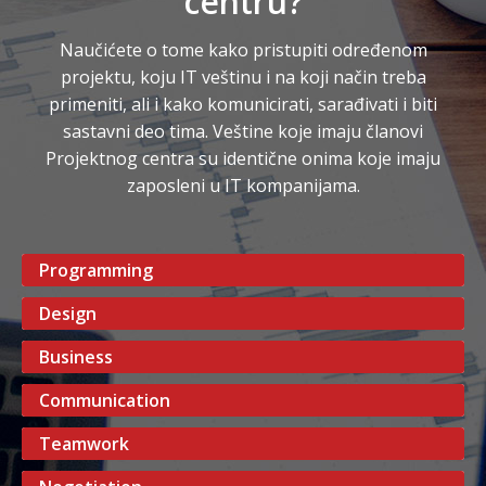
centru?
Naučićete o tome kako pristupiti određenom
projektu, koju IT veštinu i na koji način treba
primeniti, ali i kako komunicirati, sarađivati i biti
sastavni deo tima. Veštine koje imaju članovi
Projektnog centra su identične onima koje imaju
zaposleni u IT kompanijama.
Programming
Design
Business
Communication
Teamwork