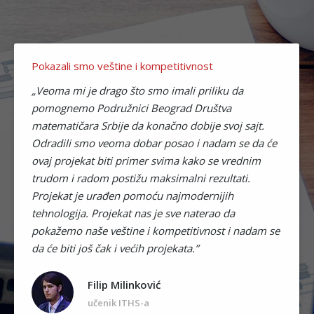
Pokazali smo veštine i kompetitivnost
„Veoma mi je drago što smo imali priliku da
pomognemo Podružnici Beograd Društva
matematičara Srbije da konačno dobije svoj sajt.
Odradili smo veoma dobar posao i nadam se da će
ovaj projekat biti primer svima kako se vrednim
trudom i radom postižu maksimalni rezultati.
Projekat je urađen pomoću najmodernijih
tehnologija. Projekat nas je sve naterao da
pokažemo naše veštine i kompetitivnost i nadam se
da će biti još čak i većih projekata.”
Filip Milinković
učenik ITHS-a