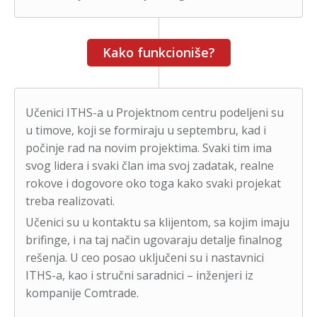
Kako funkcioniše?
Učenici ITHS-a u Projektnom centru podeljeni su
u timove, koji se formiraju u septembru, kad i
počinje rad na novim projektima. Svaki tim ima
svog lidera i svaki član ima svoj zadatak, realne
rokove i dogovore oko toga kako svaki projekat
treba realizovati.
Učenici su u kontaktu sa klijentom, sa kojim imaju
brifinge, i na taj način ugovaraju detalje finalnog
rešenja. U ceo posao uključeni su i nastavnici
ITHS-a, kao i stručni saradnici – inženjeri iz
kompanije Comtrade.