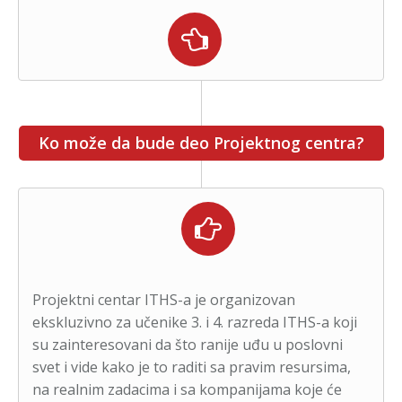
Ko može da bude deo Projektnog centra?
Projektni centar ITHS-a je organizovan
ekskluzivno za učenike 3. i 4. razreda ITHS-a koji
su zainteresovani da što ranije uđu u poslovni
svet i vide kako je to raditi sa pravim resursima,
na realnim zadacima i sa kompanijama koje će