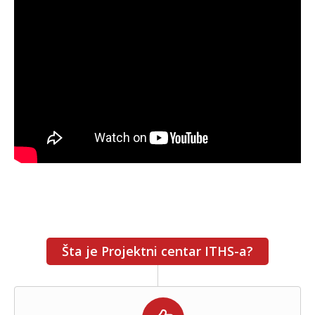
Šta je Projektni centar ITHS-a?