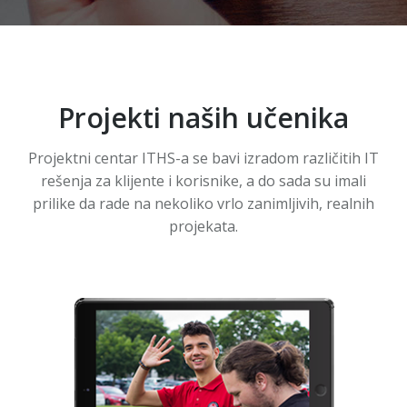
Projekti naših učenika
Projektni centar ITHS-a se bavi izradom različitih IT
rešenja za klijente i korisnike, a do sada su imali
prilike da rade na nekoliko vrlo zanimljivih, realnih
projekata.