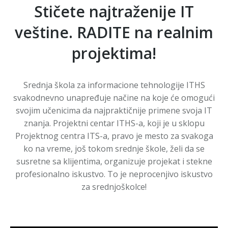
Stičete najtraženije IT
veštine. RADITE na realnim
projektima!
Srednja škola za informacione tehnologije ITHS
svakodnevno unapređuje načine na koje će omogući
svojim učenicima da najpraktičnije primene svoja IT
znanja. Projektni centar ITHS-a, koji je u sklopu
Projektnog centra ITS-a, pravo je mesto za svakoga
ko na vreme, još tokom srednje škole, želi da se
susretne sa klijentima, organizuje projekat i stekne
profesionalno iskustvo. To je neprocenjivo iskustvo
za srednjoškolce!