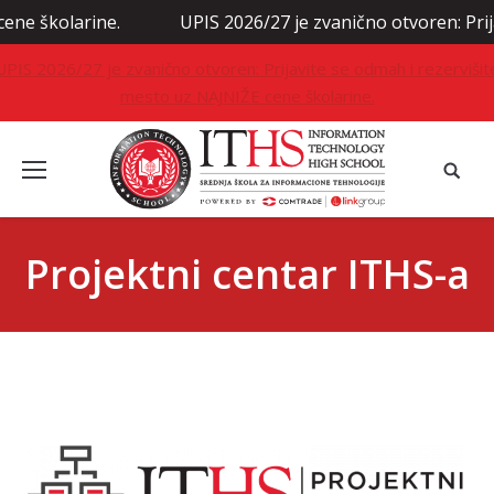
ne.
UPIS 2026/27 je zvanično otvoren: Prijavite se odm
UPIS 2026/27 je zvanično otvoren: Prijavite se odmah i rezervišit
mesto uz NAJNIŽE cene školarine.
Projektni centar ITHS-a