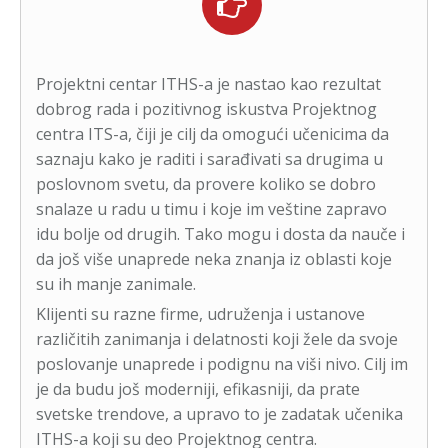
Projektni centar ITHS-a je nastao kao rezultat
dobrog rada i pozitivnog iskustva Projektnog
centra ITS-a, čiji je cilj da omogući učenicima da
saznaju kako je raditi i sarađivati sa drugima u
poslovnom svetu, da provere koliko se dobro
snalaze u radu u timu i koje im veštine zapravo
idu bolje od drugih. Tako mogu i dosta da nauče i
da još više unaprede neka znanja iz oblasti koje
su ih manje zanimale.
Klijenti su razne firme, udruženja i ustanove
različitih zanimanja i delatnosti koji žele da svoje
poslovanje unaprede i podignu na viši nivo. Cilj im
je da budu još moderniji, efikasniji, da prate
svetske trendove, a upravo to je zadatak učenika
ITHS-a koji su deo Projektnog centra.