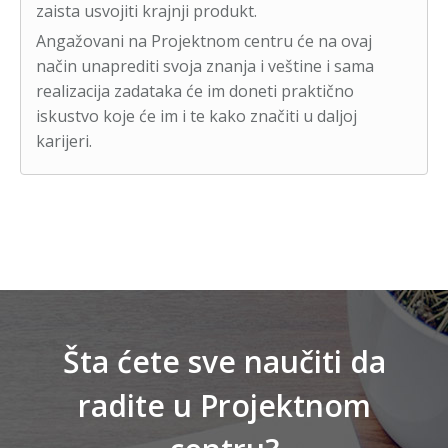
zaista usvojiti krajnji produkt.
Angažovani na Projektnom centru će na ovaj
način unaprediti svoja znanja i veštine i sama
realizacija zadataka će im doneti praktično
iskustvo koje će im i te kako značiti u daljoj
karijeri.
Šta ćete sve naučiti da
radite u Projektnom