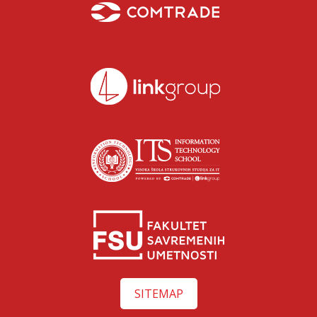
Isidora Katanić
Razgovaraj sa Isidorom Katanić savetnicom za upis –
SITEMAP
uživo!