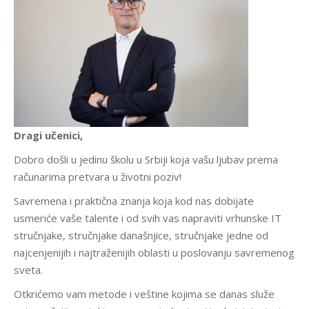
Dragi učenici,
Dobro došli u jedinu školu u Srbiji koja vašu ljubav prema
računarima pretvara u životni poziv!
Savremena i praktična znanja koja kod nas dobijate
usmeriće vaše talente i od svih vas napraviti vrhunske IT
stručnjake, stručnjake današnjice, stručnjake jedne od
najcenjenijih i najtraženijih oblasti u poslovanju savremenog
sveta.
Otkrićemo vam metode i veštine kojima se danas služe