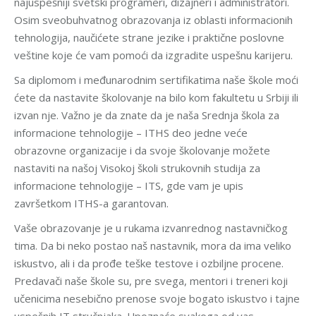
najuspešniji svetski programeri, dizajneri i administratori.
Osim sveobuhvatnog obrazovanja iz oblasti informacionih
tehnologija, naučićete strane jezike i praktične poslovne
veštine koje će vam pomoći da izgradite uspešnu karijeru.
Sa diplomom i međunarodnim sertifikatima naše škole moći
ćete da nastavite školovanje na bilo kom fakultetu u Srbiji ili
izvan nje. Važno je da znate da je naša Srednja škola za
informacione tehnologije – ITHS deo jedne veće
obrazovne organizacije i da svoje školovanje možete
nastaviti na našoj Visokoj školi strukovnih studija za
informacione tehnologije – ITS, gde vam je upis
završetkom ITHS-a garantovan.
Vaše obrazovanje je u rukama izvanrednog nastavničkog
tima. Da bi neko postao naš nastavnik, mora da ima veliko
iskustvo, ali i da prođe teške testove i ozbiljne procene.
Predavači naše škole su, pre svega, mentori i treneri koji
učenicima nesebično prenose svoje bogato iskustvo i tajne