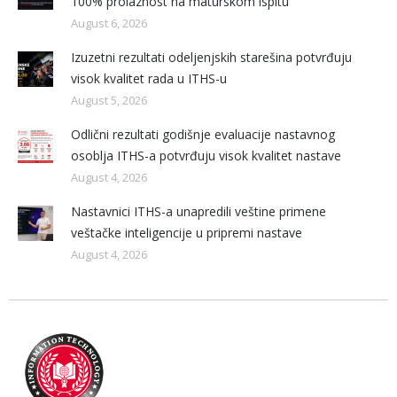
100% prolaznost na maturskom ispitu
August 6, 2026
Izuzetni rezultati odeljenjskih starešina potvrđuju
visok kvalitet rada u ITHS-u
August 5, 2026
Odlični rezultati godišnje evaluacije nastavnog
osoblja ITHS-a potvrđuju visok kvalitet nastave
August 4, 2026
Nastavnici ITHS-a unapredili veštine primene
veštačke inteligencije u pripremi nastave
August 4, 2026