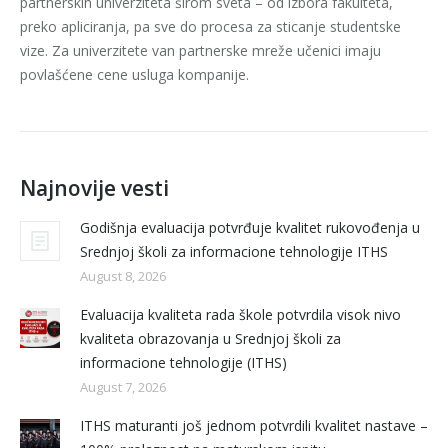
partnerskih univerziteta širom sveta – od izbora fakulteta,
preko apliciranja, pa sve do procesa za sticanje studentske
vize. Za univerzitete van partnerske mreže učenici imaju
povlašćene cene usluga kompanije.
Najnovije vesti
Godišnja evaluacija potvrđuje kvalitet rukovođenja u
Srednjoj školi za informacione tehnologije ITHS
August 8, 2026
Evaluacija kvaliteta rada škole potvrdila visok nivo
kvaliteta obrazovanja u Srednjoj školi za
informacione tehnologije (ITHS)
August 7, 2026
ITHS maturanti još jednom potvrdili kvalitet nastave –