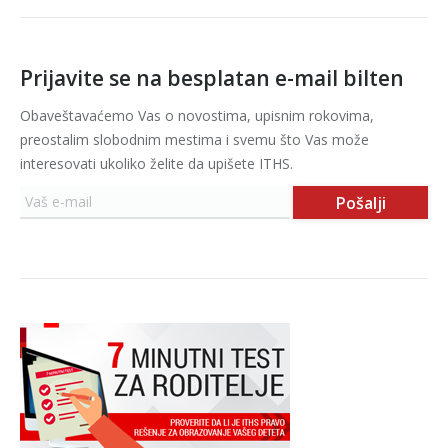
Prijavite se na besplatan e-mail bilten
Obaveštavaćemo Vas o novostima, upisnim rokovima,
preostalim slobodnim mestima i svemu što Vas može
interesovati ukoliko želite da upišete ITHS.