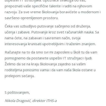
uspešnih IT stručnjaka. Upoznaće svakoga od vas,
prepoznati vaše specifične talente i raditi na njihovom
razvoju. Za sve vreme školovanja boravićete u modernom i
savršeno opremljenom prostoru.
Čeka vas uzbudljivo putovanje sačinjeno od druženja,
učenja i zabave. Putovanje kroz svet računarskih nauka. Sa
nama ćete, na zabavan i savremen način, svoja
interesovanja krunisati upotrebljivim i traženim znanjem.
Računajte na to da smo svi mi zaposleni u školi tu da vam
pomognemo da postanete uspešni IT stručnjaci i ljudi.
Želimo da se na kraju školovanja zajedno sa vašim
roditeljima ponosimo vama i da vam naša škola ostane u
prelepom sećanju.
S poštovanjem,
Nikola Dragović, direktor ITHS-a