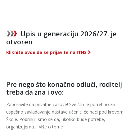
Upis u generaciju 2026/27. je
otvoren
Kliknite ovde da se prijavite na ITHS
Pre nego što konačno odluči, roditelj
treba da zna i ovo:
Zaboravite na privatne časove! Sve što je potrebno za
uspešno savladavanje nastave učenici će naći pod krovom
Škole. Pobrinuli smo se da, ukoliko bude potrebe,
organizujemo…
Više o tome