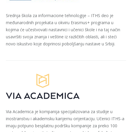
Srednja škola za informacione tehnologije – ITHS deo je
međunarodnih projekata u okviru Erasmus+ programa u
kojima će učestvovati nastavnici i učenici škole i na taj način
usavršiti svoja znanja i veštine iz različitih oblasti, ali i steći
novo iskustvo koje doprinosi poboljšanju nastave u Srbiji.
Via Academica je kompanija specijalizovana za studije u
inostranstvu i akademsku karijernu orijentaciju. Učenici ITHS-a
imaju potpuno besplatnu podršku kompanije za preko 100