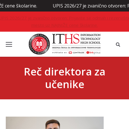
školarine.
UPIS 2026/27 je zvanično otvoren: Prijavit
UPIS 2026/27 je zvanično otvoren: Prijavite se odmah i rezervišit
mesto uz NAJNIŽE cene školarine.
Reč direktora za
učenike