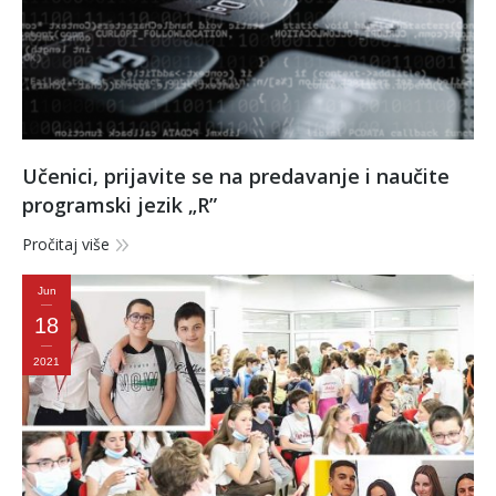
Učenici, prijavite se na predavanje i naučite
programski jezik „R”
Pročitaj više
Jun
18
2021