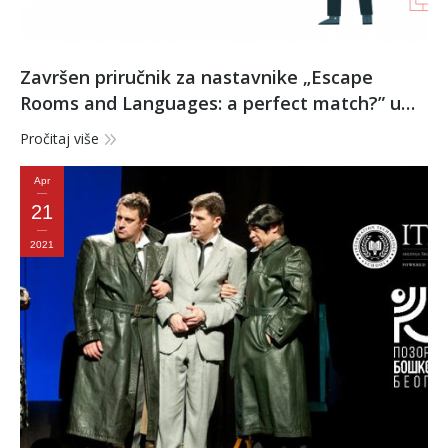
Završen priručnik za nastavnike „Escape
Rooms and Languages: a perfect match?” u
okviru Erasmus+ projekta „SpeakER”
Pročitaj više
Apr
21
2021