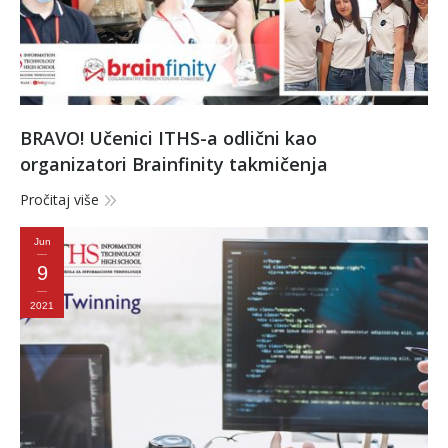
BRAVO! Učenici ITHS-a odlični kao
organizatori Brainfinity takmičenja
Pročitaj više
Jun
9
2021