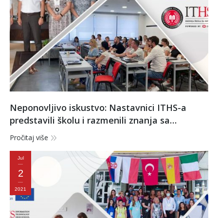
Neponovljivo iskustvo: Nastavnici ITHS-a
predstavili školu i razmenili znanja sa
kolegama iz drugih zemalja u Turskoj
Pročitaj više
Jul
2
2021