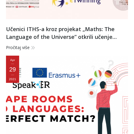
Učenici ITHS-a kroz projekat „Maths: The
Language of the Universe” otkrili učenje
matematike na neobičan način
Pročitaj više
Apr
29
2021