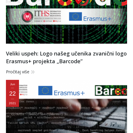
Veliki uspeh: Logo našeg učenika zvanični logo
Erasmus+ projekta „Barcode”
Pročitaj više
Jun
22
2021