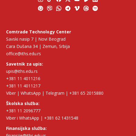
Comtrade Technology Center
Savski nasip 7 | Novi Beograd
Cara Dušana 34 | Zemun, Srbija
office@iths.edu.rs
Savetnik za upis:
upis@iths.edu.rs
+381 11 4011216
+381 11 4011217
Viber | WhatsApp | Telegram | +381 65 2015880
Školska služba:
+381 11 2096777
Viber i WhatsApp | +381 62 1431548
Finansijska služba:
finansije@iths.edu.rs