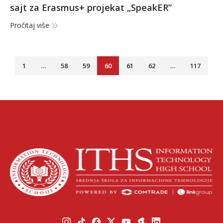
sajt za Erasmus+ projekat „SpeakER”
Pročitaj više
1
…
58
59
60
61
62
…
117