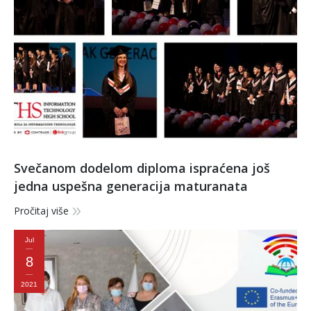
Svečanom dodelom diploma ispraćena još
jedna uspešna generacija maturanata
Pročitaj više
Jul
8
2021