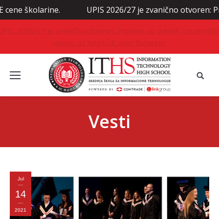
e.
UPIS 2026/27 je zvanično otvoren: Prijavite se odm
UPIS 2026/27 je zvanično otvoren: Prijavite se odmah i rezervišit
mesto uz NAJNIŽE cene školarine.
Vesti
Jul
14
2021