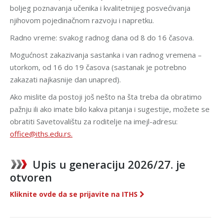
boljeg poznavanja učenika i kvalitetnijeg posvećivanja
njihovom pojedinačnom razvoju i napretku.
Radno vreme: svakog radnog dana od 8 do 16 časova.
Mogućnost zakazivanja sastanka i van radnog vremena –
utorkom, od 16 do 19 časova (sastanak je potrebno
zakazati najkasnije dan unapred).
Ako mislite da postoji još nešto na šta treba da obratimo
pažnju ili ako imate bilo kakva pitanja i sugestije, možete se
obratiti Savetovalištu za roditelje na imejl-adresu:
office@iths.edu.rs.
Upis u generaciju 2026/27. je
otvoren
Kliknite ovde da se prijavite na ITHS