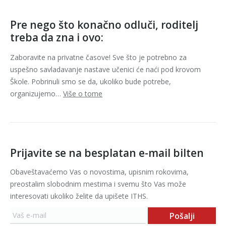
Pre nego što konačno odluči, roditelj
treba da zna i ovo:
Zaboravite na privatne časove! Sve što je potrebno za
uspešno savladavanje nastave učenici će naći pod krovom
Škole. Pobrinuli smo se da, ukoliko bude potrebe,
organizujemo…
Više o tome
Prijavite se na besplatan e-mail bilten
Obaveštavaćemo Vas o novostima, upisnim rokovima,
preostalim slobodnim mestima i svemu što Vas može
interesovati ukoliko želite da upišete ITHS.