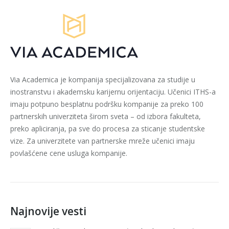
Via Academica je kompanija specijalizovana za studije u
inostranstvu i akademsku karijernu orijentaciju. Učenici ITHS-a
imaju potpuno besplatnu podršku kompanije za preko 100
partnerskih univerziteta širom sveta – od izbora fakulteta,
preko apliciranja, pa sve do procesa za sticanje studentske
vize. Za univerzitete van partnerske mreže učenici imaju
povlašćene cene usluga kompanije.
Najnovije vesti