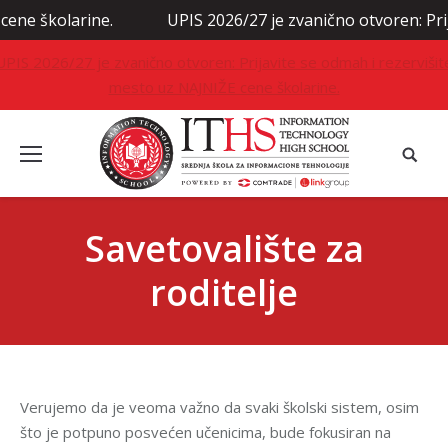
olarine.
UPIS 2026/27 je zvanično otvoren: Prijavite s
UPIS 2026/27 je zvanično otvoren: Prijavite se odmah i rezervišit
mesto uz NAJNIŽE cene školarine.
Savetovalište za
roditelje
Verujemo da je veoma važno da svaki školski sistem, osim
što je potpuno posvećen učenicima, bude fokusiran na