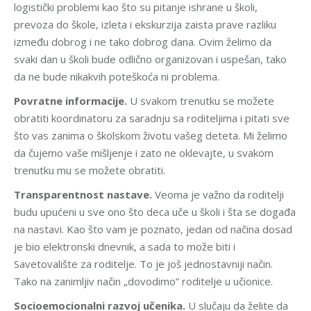
logistički problemi kao što su pitanje ishrane u školi,
prevoza do škole, izleta i ekskurzija zaista prave razliku
između dobrog i ne tako dobrog dana. Ovim želimo da
svaki dan u školi bude odlično organizovan i uspešan, tako
da ne bude nikakvih poteškoća ni problema.
Povratne informacije.
U svakom trenutku se možete
obratiti koordinatoru za saradnju sa roditeljima i pitati sve
što vas zanima o školskom životu vašeg deteta. Mi želimo
da čujemo vaše mišljenje i zato ne oklevajte, u svakom
trenutku mu se možete obratiti.
Transparentnost nastave.
Veoma je važno da roditelji
budu upućeni u sve ono što deca uče u školi i šta se događa
na nastavi. Kao što vam je poznato, jedan od načina dosad
je bio elektronski dnevnik, a sada to može biti i
Savetovalište za roditelje. To je još jednostavniji način.
Tako na zanimljiv način „dovodimo” roditelje u učionice.
Socioemocionalni razvoj učenika.
U slučaju da želite da