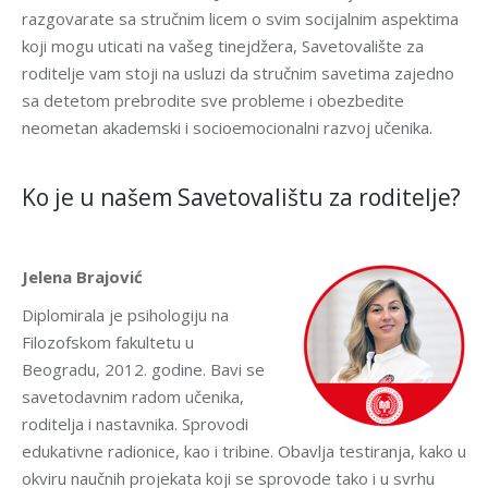
razgovarate sa stručnim licem o svim socijalnim aspektima
koji mogu uticati na vašeg tinejdžera, Savetovalište za
roditelje vam stoji na usluzi da stručnim savetima zajedno
sa detetom prebrodite sve probleme i obezbedite
neometan akademski i socioemocionalni razvoj učenika.
Ko je u našem Savetovalištu za roditelje?
Jelena Brajović
Diplomirala je psihologiju na
Filozofskom fakultetu u
Beogradu, 2012. godine. Bavi se
savetodavnim radom učenika,
roditelja i nastavnika. Sprovodi
edukativne radionice, kao i tribine. Obavlja testiranja, kako u
okviru naučnih projekata koji se sprovode tako i u svrhu