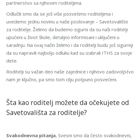
partnerstvo sa njihovim roditeljima.
Odlučili smo da se još više posvetimo roditeljima i
uvedemo jednu novinu u naše poslovanje – Savetovalište
za roditelje. Želimo da budemo sigurni da su naši roditelji
upućeni u život škole, detaljno informisani i uključeni u
saradnju. Na ovaj način želimo i da roditelji budu još sigurniji
da su napravili najbolju odluku kad su izabrali ITHS za svoje
dete.
Roditelji su važan deo naše zajednice i njihovo zadovoljstvo
nam je ključno, pa smo tom cilju potpuno posvećeni.
Šta kao roditelj možete da očekujete od
Savetovališta za roditelje?
Svakodnevna pitanja.
Svesni smo da često svakodnevni,