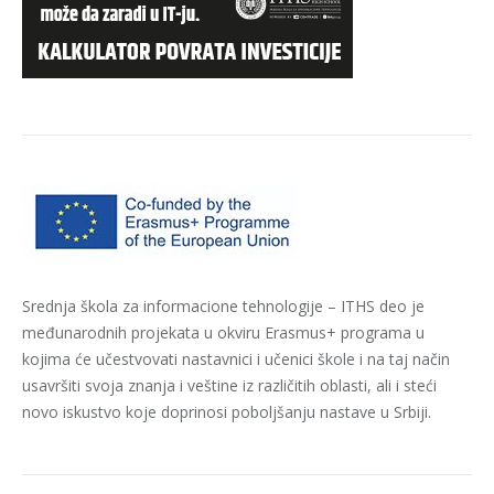
Srednja škola za informacione tehnologije – ITHS deo je
međunarodnih projekata u okviru Erasmus+ programa u
kojima će učestvovati nastavnici i učenici škole i na taj način
usavršiti svoja znanja i veštine iz različitih oblasti, ali i steći
novo iskustvo koje doprinosi poboljšanju nastave u Srbiji.