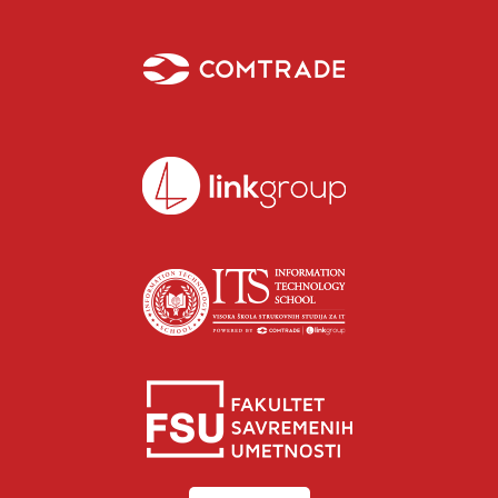
Isidora Katanić
Razgovaraj sa Isidorom Katanić savetnicom za upis –