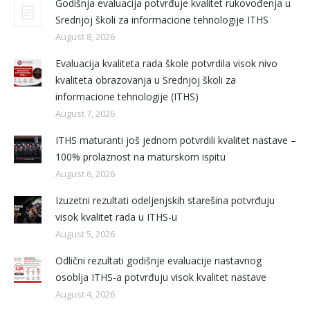
Godišnja evaluacija potvrđuje kvalitet rukovođenja u
Srednjoj školi za informacione tehnologije ITHS
August 8, 2026
Evaluacija kvaliteta rada škole potvrdila visok nivo
kvaliteta obrazovanja u Srednjoj školi za
informacione tehnologije (ITHS)
August 7, 2026
ITHS maturanti još jednom potvrdili kvalitet nastave –
100% prolaznost na maturskom ispitu
August 6, 2026
Izuzetni rezultati odeljenjskih starešina potvrđuju
visok kvalitet rada u ITHS-u
August 5, 2026
Odlični rezultati godišnje evaluacije nastavnog
osoblja ITHS-a potvrđuju visok kvalitet nastave
August 4, 2026