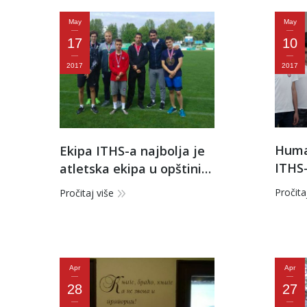
May
May
17
10
2017
2017
Huma
Ekipa ITHS-a najbolja je
ITHS-
atletska ekipa u opštini
Zemun
Pročita
Pročitaj više
Apr
Apr
28
27