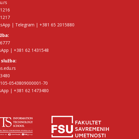
u.rs
11216
11217
tsApp | Telegram | +381 65 2015880
užba:
96777
tsApp | +381 62 1431548
 služba:
hs.edu.rs
73480
| 105-0543809000001-70
tsApp | +381 62 1473480