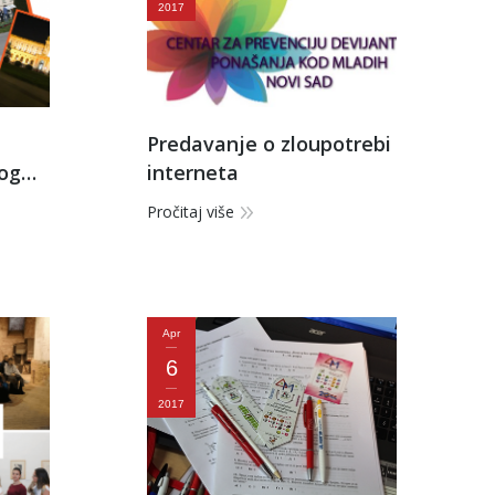
2017
Predavanje o zloupotrebi
gog
interneta
Pročitaj više
Apr
6
2017