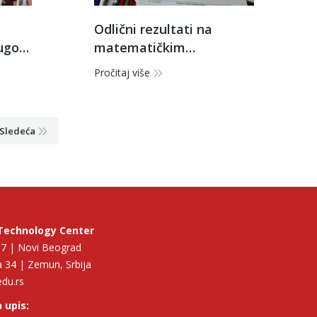
Odlični rezultati na
ugog
matematičkim
takmičenjima: „Misliša” i
Pročitaj više
„Kengur bez granica”
Sledeća
Technology Center
p 7 | Novi Beograd
 34 | Zemun, Srbija
edu.rs
 upis: