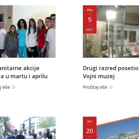
May
5
2017
nitarne akcije
Drugi razred posetio
a u martu i aprilu
Vojni muzej
j više
Pročitaj više
Apr
20