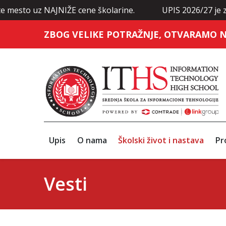
te mesto uz NAJNIŽE cene školarine.
UPIS 2026/27 je zv
ZBOG VELIKE POTRAŽNJE, OTVARAMO N
Upis
O nama
Školski život i nastava
Pr
Vesti