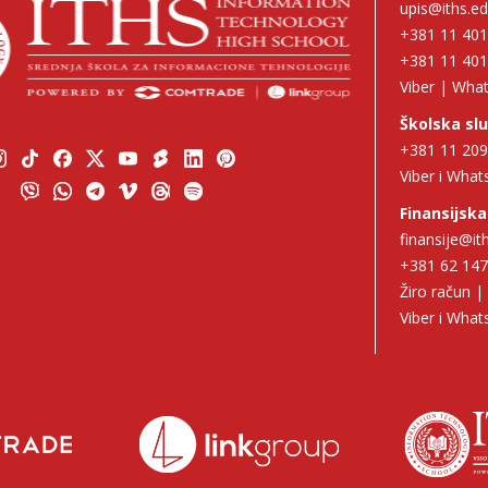
upis@iths.ed
+381 11 40
+381 11 40
Viber | Wha
Školska sl
+381 11 20
Viber i Wha
Finansijska
finansije@it
+381 62 14
Žiro račun 
Viber i Wha