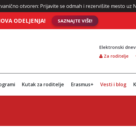
anično otvoren: Prijavite se odmah i rezervišite mesto uz N
OVA ODELJENJA!
SAZNAJTE VIŠE!
Elektronski dnev
Za roditelje
ogrami
Kutak za roditelje
Erasmus+
Vesti i blog
K