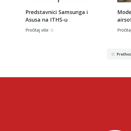
Predstavnici Samsunga i
Moder
Asusa na ITHS-u
airso
i čet
Pročitaj više
Pročita
Pretho