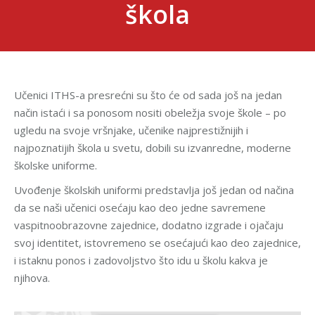
škola
Učenici ITHS-a presrećni su što će od sada još na jedan
način istaći i sa ponosom nositi obeležja svoje škole – po
ugledu na svoje vršnjake, učenike najprestižnijih i
najpoznatijih škola u svetu, dobili su izvanredne, moderne
školske uniforme.
Uvođenje školskih uniformi predstavlja još jedan od načina
da se naši učenici osećaju kao deo jedne savremene
vaspitnoobrazovne zajednice, dodatno izgrade i ojačaju
svoj identitet, istovremeno se osećajući kao deo zajednice,
i istaknu ponos i zadovoljstvo što idu u školu kakva je
njihova.