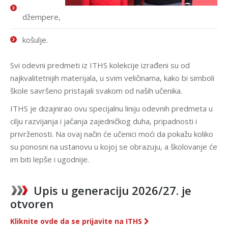
džempere,
košulje.
Svi odevni predmeti iz ITHS kolekcije izrađeni su od
najkvalitetnijih materijala, u svim veličinama, kako bi simboli
škole savršeno pristajali svakom od naših učenika.
ITHS je dizajnirao ovu specijalnu liniju odevnih predmeta u
cilju razvijanja i jačanja zajedničkog duha, pripadnosti i
privrženosti. Na ovaj način će učenici moći da pokažu koliko
su ponosni na ustanovu u kojoj se obrazuju, a školovanje će
im biti lepše i ugodnije.
Upis u generaciju 2026/27. je
otvoren
Kliknite ovde da se prijavite na ITHS