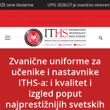
larine.
UPIS 2026/27 je zvanično otvoren: Prijavite s
UPIS 2026/27 je zvanično otvoren: Prijavite se odmah i rezervišit
mesto uz NAJNIŽE cene školarine.
Zvanične uniforme za
učenike i nastavnike
ITHS-a: i kvalitet i
izgled poput
najprestižnijih svetskih