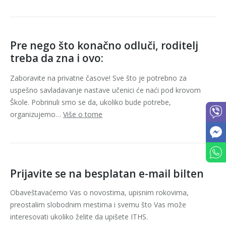
Pre nego što konačno odluči, roditelj
treba da zna i ovo:
Zaboravite na privatne časove! Sve što je potrebno za
uspešno savladavanje nastave učenici će naći pod krovom
Škole. Pobrinuli smo se da, ukoliko bude potrebe,
organizujemo…
Više o tome
Prijavite se na besplatan e-mail bilten
Obaveštavaćemo Vas o novostima, upisnim rokovima,
preostalim slobodnim mestima i svemu što Vas može
interesovati ukoliko želite da upišete ITHS.