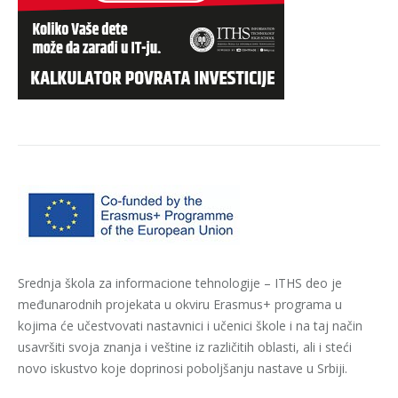
Srednja škola za informacione tehnologije – ITHS deo je
međunarodnih projekata u okviru Erasmus+ programa u
kojima će učestvovati nastavnici i učenici škole i na taj način
usavršiti svoja znanja i veštine iz različitih oblasti, ali i steći
novo iskustvo koje doprinosi poboljšanju nastave u Srbiji.