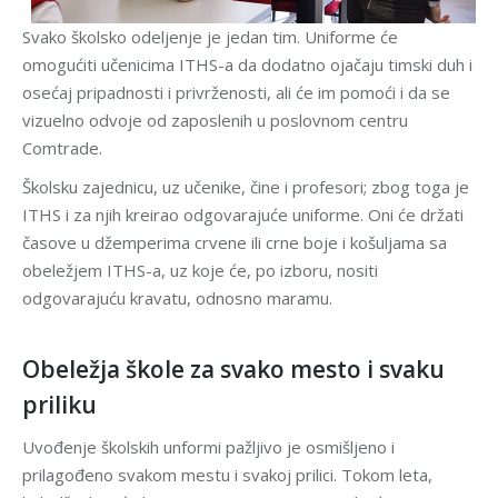
Svako školsko odeljenje je jedan tim. Uniforme će
omogućiti učenicima ITHS-a da dodatno ojačaju timski duh i
osećaj pripadnosti i privrženosti, ali će im pomoći i da se
vizuelno odvoje od zaposlenih u poslovnom centru
Comtrade.
Školsku zajednicu, uz učenike, čine i profesori; zbog toga je
ITHS i za njih kreirao odgovarajuće uniforme. Oni će držati
časove u džemperima crvene ili crne boje i košuljama sa
obeležjem ITHS-a, uz koje će, po izboru, nositi
odgovarajuću kravatu, odnosno maramu.
Obeležja škole za svako mesto i svaku
priliku
Uvođenje školskih unformi pažljivo je osmišljeno i
prilagođeno svakom mestu i svakoj prilici. Tokom leta,