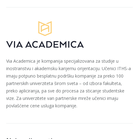
Via Academica je kompanija specijalizovana za studije u
inostranstvu i akademsku karijernu orijentaciju. Učenici ITHS-a
imaju potpuno besplatnu podršku kompanije za preko 100
partnerskih univerziteta širom sveta – od izbora fakulteta,
preko apliciranja, pa sve do procesa za sticanje studentske
vize. Za univerzitete van partnerske mreže učenici imaju
povlašćene cene usluga kompanije.