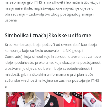
na sebi imaju grb ITHS-a, na slikovit i lep način ističu viziju i
misiju naše škole, naglašavajući one najvažnije ciljeve u
obrazovanju – zadovoljstvo zbog postignutog znanja i
uspeha.
Simbolika i značaj školske uniforme
Kroz kombinaciju boja, počevši od crvene (baš kao i boja
kompanija koje su školu osnovale – LINK group i
Comtrade), koja simbolizuje hrabrost i otvorenost za nove
ideje i poduhvate, preko crne, koja ukazuje na postojanost
u ostvarenju ciljeva, do bele – boje sveobuhvatnosti i
mladosti, grb na školskim uniformama u prvi plan ističe
suštinske vrednosti na kojima se zasniva postojanje ITHS-
a.