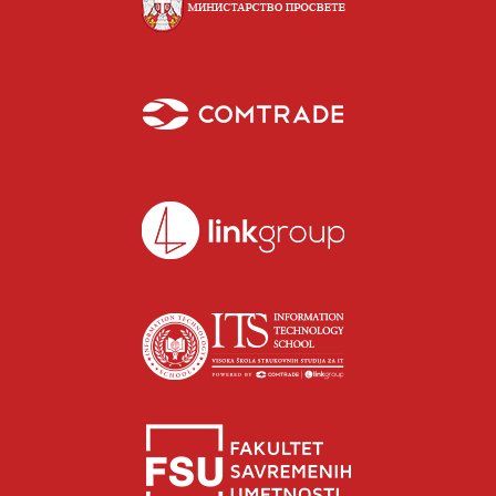
Isidora Katanić
Razgovaraj sa Isidorom Katanić savetnicom za upis –