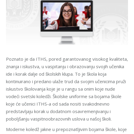
Poznato je da ITHS, pored garantovanog visokog kvaliteta,
znanja i iskustva, u vaspitanju i obrazovanju svojih učenika
ide i korak dalje od školskih klupa. To je škola koja
kontinuirano i predano ulaže trud da svojim učenicima pruži
iskustvo školovanja koje je u rangu sa onim koje nude
vodeći svetski koledži. Školske uniforme sa bojama škole
koje će učenici ITHS-a od sada nositi svakodnevno
predstavljaju korak u dodatnom osavremenjivanju i
poboljšanju vaspitnoobrazovnih uslova u našoj školi.
Moderne koledž jakne u prepoznatljivim bojama škole, koje