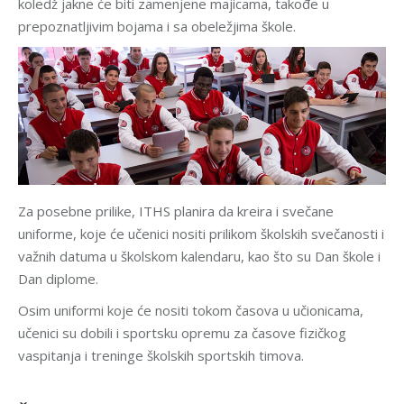
koledž jakne će biti zamenjene majicama, takođe u
prepoznatljivim bojama i sa obeležjima škole.
Za posebne prilike, ITHS planira da kreira i svečane
uniforme, koje će učenici nositi prilikom školskih svečanosti i
važnih datuma u školskom kalendaru, kao što su Dan škole i
Dan diplome.
Osim uniformi koje će nositi tokom časova u učionicama,
učenici su dobili i sportsku opremu za časove fizičkog
vaspitanja i treninge školskih sportskih timova.