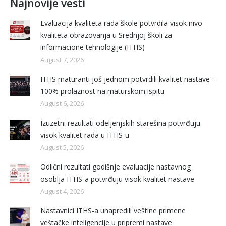
Najnovije vesti
Evaluacija kvaliteta rada škole potvrdila visok nivo
kvaliteta obrazovanja u Srednjoj školi za
informacione tehnologije (ITHS)
August 7, 2026
ITHS maturanti još jednom potvrdili kvalitet nastave –
100% prolaznost na maturskom ispitu
August 6, 2026
Izuzetni rezultati odeljenjskih starešina potvrđuju
visok kvalitet rada u ITHS-u
August 5, 2026
Odlični rezultati godišnje evaluacije nastavnog
osoblja ITHS-a potvrđuju visok kvalitet nastave
August 4, 2026
Nastavnici ITHS-a unapredili veštine primene
veštačke inteligencije u pripremi nastave