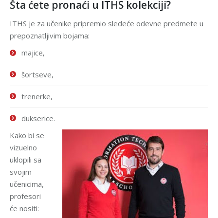
Šta ćete pronaći u ITHS kolekciji?
ITHS je za učenike pripremio sledeće odevne predmete u
prepoznatljivim bojama:
majice,
šortseve,
trenerke,
dukserice.
Kako bi se
vizuelno
uklopili sa
svojim
učenicima,
profesori
će nositi: