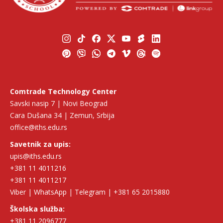
Comtrade Technology Center
Savski nasip 7 | Novi Beograd
Cara Dušana 34 | Zemun, Srbija
office@iths.edu.rs
Savetnik za upis:
upis@iths.edu.rs
+381 11 4011216
+381 11 4011217
Viber | WhatsApp | Telegram | +381 65 2015880
Školska služba:
+381 11 2096777