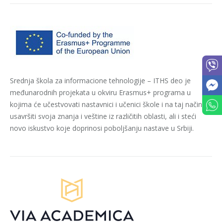
Srednja škola za informacione tehnologije – ITHS deo je
međunarodnih projekata u okviru Erasmus+ programa u
kojima će učestvovati nastavnici i učenici škole i na taj način
usavršiti svoja znanja i veštine iz različitih oblasti, ali i steći
novo iskustvo koje doprinosi poboljšanju nastave u Srbiji.