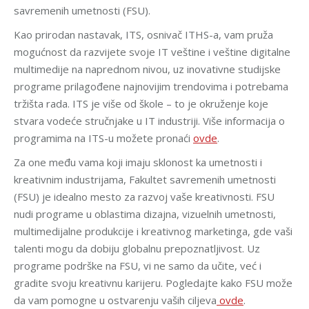
savremenih umetnosti (FSU).
Kao prirodan nastavak, ITS, osnivač ITHS-a, vam pruža
mogućnost da razvijete svoje IT veštine i veštine digitalne
multimedije na naprednom nivou, uz inovativne studijske
programe prilagođene najnovijim trendovima i potrebama
tržišta rada. ITS je više od škole – to je okruženje koje
stvara vodeće stručnjake u IT industriji. Više informacija o
programima na ITS-u možete pronaći
ovde
.
Za one među vama koji imaju sklonost ka umetnosti i
kreativnim industrijama, Fakultet savremenih umetnosti
(FSU) je idealno mesto za razvoj vaše kreativnosti. FSU
nudi programe u oblastima dizajna, vizuelnih umetnosti,
multimedijalne produkcije i kreativnog marketinga, gde vaši
talenti mogu da dobiju globalnu prepoznatljivost. Uz
programe podrške na FSU, vi ne samo da učite, već i
gradite svoju kreativnu karijeru. Pogledajte kako FSU može
da vam pomogne u ostvarenju vaših ciljeva
ovde
.