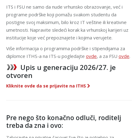
ITS i FSU ne samo da nude vrhunsko obrazovanje, već i
programe podrške koji pomažu svakom studentu da
postigne svoj maksimum, bilo kroz IT veštine ili kreativne
umetnosti. Napravite sledeći korak ka vrhunskoj karijeri uz
institucije koje već prepoznajete i kojima verujete.
Više informacija o programima podrške i stipendijama za
diplomce ITHS-a na ITS-u pogledajte
ovde
, a za FSU
ovde
.
Upis u generaciju 2026/27. je
otvoren
Kliknite ovde da se prijavite na ITHS
Pre nego što konačno odluči, roditelj
treba da zna i ovo:
Zaboravite na privatne časove! Sve što je potrebno za