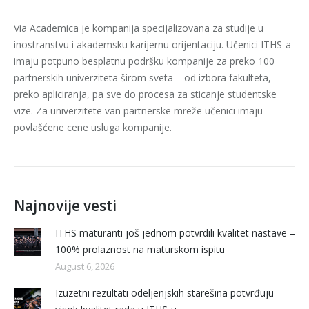
Via Academica je kompanija specijalizovana za studije u
inostranstvu i akademsku karijernu orijentaciju. Učenici ITHS-a
imaju potpuno besplatnu podršku kompanije za preko 100
partnerskih univerziteta širom sveta – od izbora fakulteta,
preko apliciranja, pa sve do procesa za sticanje studentske
vize. Za univerzitete van partnerske mreže učenici imaju
povlašćene cene usluga kompanije.
Najnovije vesti
ITHS maturanti još jednom potvrdili kvalitet nastave –
100% prolaznost na maturskom ispitu
August 6, 2026
Izuzetni rezultati odeljenjskih starešina potvrđuju