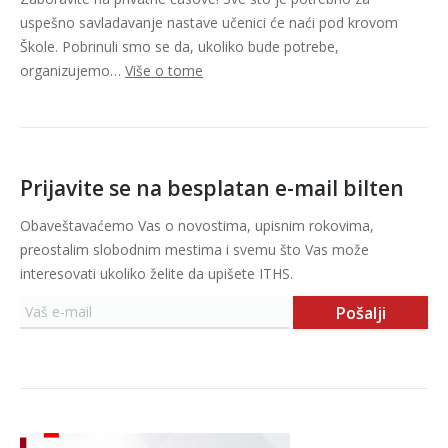
uspešno savladavanje nastave učenici će naći pod krovom
Škole. Pobrinuli smo se da, ukoliko bude potrebe,
organizujemo…
Više o tome
Prijavite se na besplatan e-mail bilten
Obaveštavaćemo Vas o novostima, upisnim rokovima,
preostalim slobodnim mestima i svemu što Vas može
interesovati ukoliko želite da upišete ITHS.