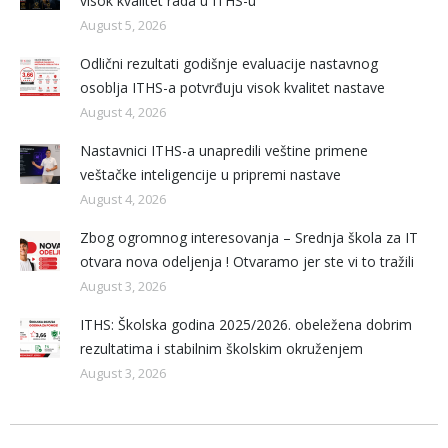
visok kvalitet rada u ITHS-u
August 5, 2026
Odlični rezultati godišnje evaluacije nastavnog
osoblja ITHS-a potvrđuju visok kvalitet nastave
August 4, 2026
Nastavnici ITHS-a unapredili veštine primene
veštačke inteligencije u pripremi nastave
August 4, 2026
Zbog ogromnog interesovanja – Srednja škola za IT
otvara nova odeljenja ! Otvaramo jer ste vi to tražili
August 3, 2026
ITHS: Školska godina 2025/2026. obeležena dobrim
rezultatima i stabilnim školskim okruženjem
August 3, 2026