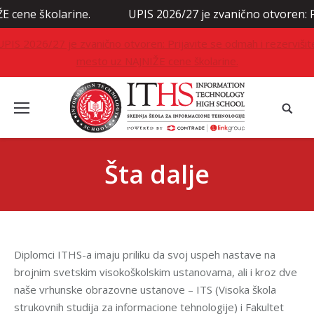
e školarine.
UPIS 2026/27 je zvanično otvoren: Prijavi
UPIS 2026/27 je zvanično otvoren: Prijavite se odmah i rezervišit
mesto uz NAJNIŽE cene školarine.
Šta dalje
Diplomci ITHS-a imaju priliku da svoj uspeh nastave na
brojnim svetskim visokoškolskim ustanovama, ali i kroz dve
naše vrhunske obrazovne ustanove – ITS (Visoka škola
strukovnih studija za informacione tehnologije) i Fakultet