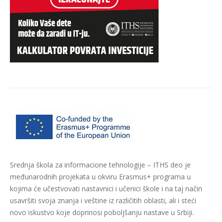
Srednja škola za informacione tehnologije – ITHS deo je
međunarodnih projekata u okviru Erasmus+ programa u
kojima će učestvovati nastavnici i učenici škole i na taj način
usavršiti svoja znanja i veštine iz različitih oblasti, ali i steći
novo iskustvo koje doprinosi poboljšanju nastave u Srbiji.