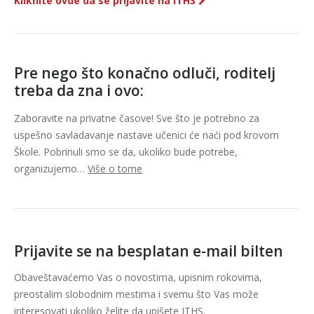
Kliknite ovde da se prijavite na ITHS
Pre nego što konačno odluči, roditelj
treba da zna i ovo:
Zaboravite na privatne časove! Sve što je potrebno za
uspešno savladavanje nastave učenici će naći pod krovom
Škole. Pobrinuli smo se da, ukoliko bude potrebe,
organizujemo…
Više o tome
Prijavite se na besplatan e-mail bilten
Obaveštavaćemo Vas o novostima, upisnim rokovima,
preostalim slobodnim mestima i svemu što Vas može
interesovati ukoliko želite da upišete ITHS.