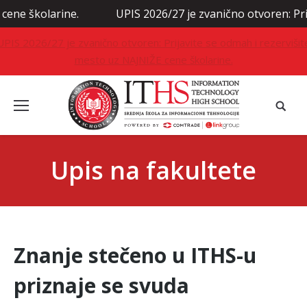
olarine.
UPIS 2026/27 je zvanično otvoren: Prijavite s
UPIS 2026/27 je zvanično otvoren: Prijavite se odmah i rezervišit
mesto uz NAJNIŽE cene školarine.
Upis na fakultete
Znanje stečeno u ITHS-u
priznaje se svuda