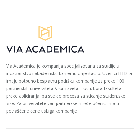
Via Academica je kompanija specijalizovana za studije u
inostranstvu i akademsku karijernu orijentaciju. Učenici ITHS-a
imaju potpuno besplatnu podršku kompanije za preko 100
partnerskih univerziteta širom sveta – od izbora fakulteta,
preko apliciranja, pa sve do procesa za sticanje studentske
vize. Za univerzitete van partnerske mreže učenici imaju
povlašćene cene usluga kompanije.