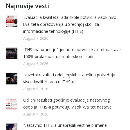
Najnovije vesti
Evaluacija kvaliteta rada škole potvrdila visok nivo
kvaliteta obrazovanja u Srednjoj školi za
informacione tehnologije (ITHS)
August 7, 2026
ITHS maturanti još jednom potvrdili kvalitet nastave –
100% prolaznost na maturskom ispitu
August 6, 2026
Izuzetni rezultati odeljenjskih starešina potvrđuju
visok kvalitet rada u ITHS-u
August 5, 2026
Odlični rezultati godišnje evaluacije nastavnog
osoblja ITHS-a potvrđuju visok kvalitet nastave
August 4, 2026
Nastavnici ITHS-a unapredili veštine primene