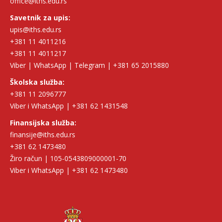
office@iths.edu.rs
Savetnik za upis:
upis@iths.edu.rs
+381 11 4011216
+381 11 4011217
Viber | WhatsApp | Telegram | +381 65 2015880
Školska služba:
+381 11 2096777
Viber i WhatsApp | +381 62 1431548
Finansijska služba:
finansije@iths.edu.rs
+381 62 1473480
Žiro račun | 105-0543809000001-70
Viber i WhatsApp | +381 62 1473480