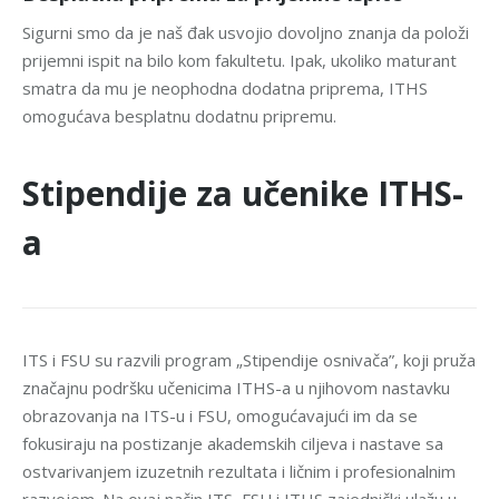
Sigurni smo da je naš đak usvojio dovoljno znanja da položi
prijemni ispit na bilo kom fakultetu. Ipak, ukoliko maturant
smatra da mu je neophodna dodatna priprema, ITHS
omogućava besplatnu dodatnu pripremu.
Stipendije za učenike ITHS-
a
ITS i FSU su razvili program „Stipendije osnivača”, koji pruža
značajnu podršku učenicima ITHS-a u njihovom nastavku
obrazovanja na ITS-u i FSU, omogućavajući im da se
fokusiraju na postizanje akademskih ciljeva i nastave sa
ostvarivanjem izuzetnih rezultata i ličnim i profesionalnim