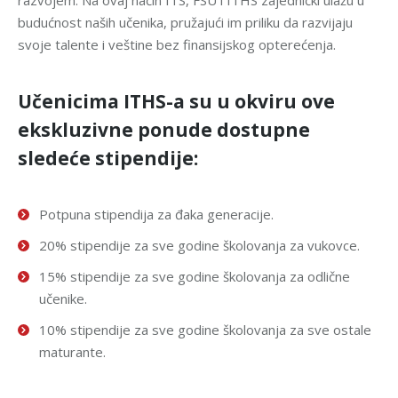
razvojem. Na ovaj način ITS, FSU i ITHS zajednički ulažu u
budućnost naših učenika, pružajući im priliku da razvijaju
svoje talente i veštine bez finansijskog opterećenja.
Učenicima ITHS-a su u okviru ove
ekskluzivne ponude dostupne
sledeće stipendije:
Potpuna stipendija za đaka generacije.
20% stipendije za sve godine školovanja za vukovce.
15% stipendije za sve godine školovanja za odlične
učenike.
10% stipendije za sve godine školovanja za sve ostale
maturante.