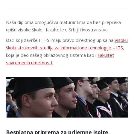
Naša diploma omogućava maturantima da bez prepreka
upišu visoke škole i fakultete u Srbiji i inostranstvu.
Đaci koji završe ITHS imaju pravo direktnog upisa na
Visoku
školu strukovnih studija za informacione tehnologije – ITS
,
koja je deo našeg obrazovnog sistema kao i
Fakultet
savremenih umetnosti.
Besplatna priprema za prijemne ispite