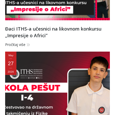
Đaci ITHS-a učesnici na likovnom konkursu
„Impresije o Africi”
Pročitaj više
May
27
2026