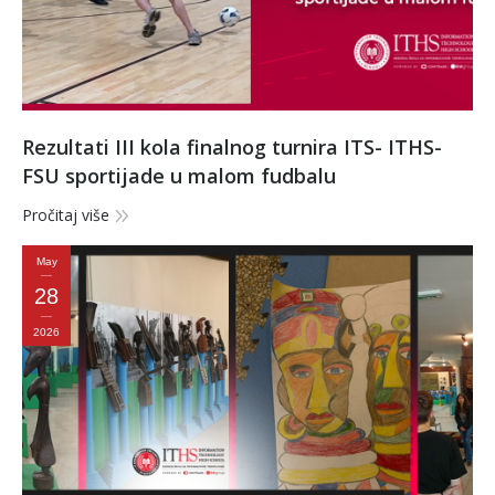
Rezultati III kola finalnog turnira ITS- ITHS-
FSU sportijade u malom fudbalu
Pročitaj više
May
28
2026