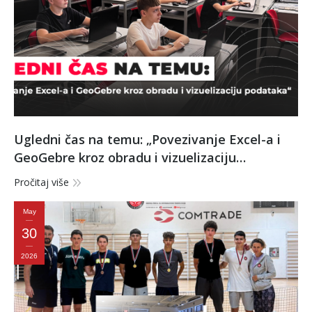
Ugledni čas na temu: „Povezivanje Excel-a i
GeoGebre kroz obradu i vizuelizaciju
podataka“
Pročitaj više
May
30
2026