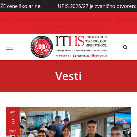
.
UPIS 2026/27 je zvanično otvoren: Prijavite se odmah
UPIS 2026/27 je zvanično otvoren: Prijavite se odmah i rezervišit
mesto uz NAJNIŽE cene školarine.
Vesti
Jun
3
2026