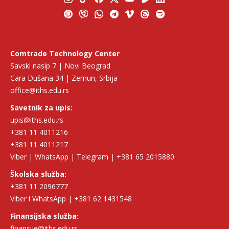
Comtrade Technology Center
Savski nasip 7 | Novi Beograd
Cara Dušana 34 | Zemun, Srbija
office@iths.edu.rs
Savetnik za upis:
upis@iths.edu.rs
+381 11 4011216
+381 11 4011217
Viber | WhatsApp | Telegram | +381 65 2015880
Školska služba:
+381 11 2096777
Viber i WhatsApp | +381 62 1431548
Finansijska služba:
finansije@iths.edu.rs