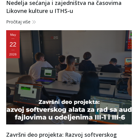
Nedelja sećanja i zajedništva na časovima
Likovne kulture u ITHS-u
Pročitaj više
May
22
2026
Završni deo projekta: Razvoj softverskog