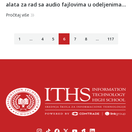
alata za rad sa audio fajlovima u odeljenima
III-1 i III-6
Pročitaj više
1
…
4
5
6
7
8
…
117