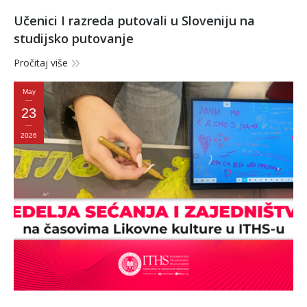
Učenici I razreda putovali u Sloveniju na
studijsko putovanje
Pročitaj više
May
23
2026