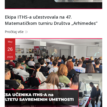
Ekipa ITHS-a učestvovala na 47.
Matematičkom turniru Društva „Arhimedes”
Pročitaj više
May
26
2026