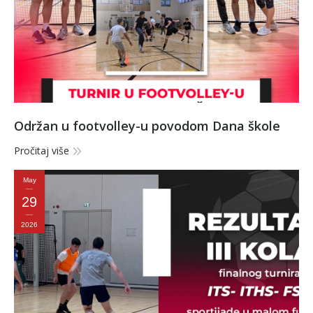
Održan u footvolley-u povodom Dana škole
Pročitaj više
May
29
2026