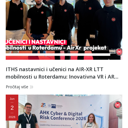
ITHS nastavnici i učenici na AIR-XR LTT
mobilnosti u Roterdamu: Inovativna VR i AR
obuka za buduće stručnjake u avijaciji
Pročitaj više
Jun
2
2026