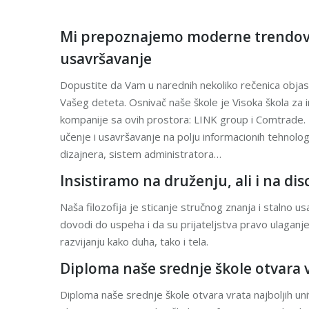
Mi prepoznajemo moderne trendove 
usavršavanje
Dopustite da Vam u narednih nekoliko rečenica obja
Vašeg deteta. Osnivač naše škole je Visoka škola za 
kompanije sa ovih prostora: LINK group i Comtrade
učenje i usavršavanje na polju informacionih tehnolog
dizajnera, sistem administratora…
Insistiramo na druženju, ali i na disc
Naša filozofija je sticanje stručnog znanja i stalno u
dovodi do uspeha i da su prijateljstva pravo ulaganje 
razvijanju kako duha, tako i tela.
Diploma naše srednje škole otvara v
Diploma naše srednje škole otvara vrata najboljih un