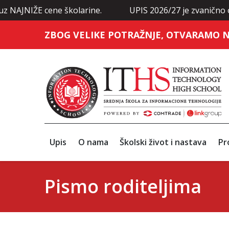
E cene školarine.
UPIS 2026/27 je zvanično otvoren: P
ZBOG VELIKE POTRAŽNJE, OTVARAMO N
Upis
O nama
Školski život i nastava
Pr
Pismo roditeljima