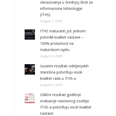
obrazovanja u Srednjoj školi za
informacione tehnologije
(ITHS)
August 7, 2026
ITHS maturanti još jednom
potvrdili kvalitet nastave –
100% prolaznost na
maturskom ispitu
August 6, 2026
Izuzetni rezultati odeljenjskih
starešina potvrđuju visok
kvalitet rada u ITHS-u
August 5, 2026
Odlični rezultati godišnje
evaluacije nastavnog osoblja
ITHS-a potvrđuju visok kvalitet
nastave