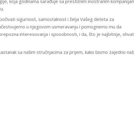
ogije, koja godinama sarađuje sa prestižnim inostranim kompanija
u.
počivati sigurnost, samostalnost i želja Vašeg deteta za
a učestvujemo u njegovom usmeravanju i pomognemo mu da
prepozna interesovanja i sposobnosti, i da, što je najbitnije, shvat
astanak sa našim stručnjacima za prijem, kako bismo zajedno našl