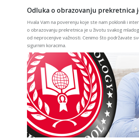
Odluka o obrazovanju prekretnica 
Hvala Vam na poverenju koje ste nam poklonili i inte
o obrazovanju prekretnica je u životu svakog mlado
od neprocenjive važnosti. Cenimo što podržavate svo
sigurnim koracima.