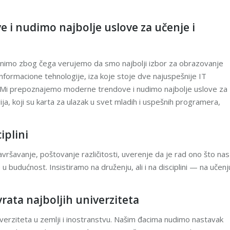
i nudimo najbolje uslove za učenje i
snimo zbog čega verujemo da smo najbolji izbor za obrazovanje
informacione tehnologije, iza koje stoje dve najuspešnije IT
. Mi prepoznajemo moderne trendove i nudimo najbolje uslove za
ija, koji su karta za ulazak u svet mladih i uspešnih programera,
iplini
savršavanje, poštovanje različitosti, uverenje da je rad ono što nas
u budućnost. Insistiramo na druženju, ali i na disciplini — na učenju
rata najboljih univerziteta
iverziteta u zemlji i inostranstvu. Našim đacima nudimo nastavak