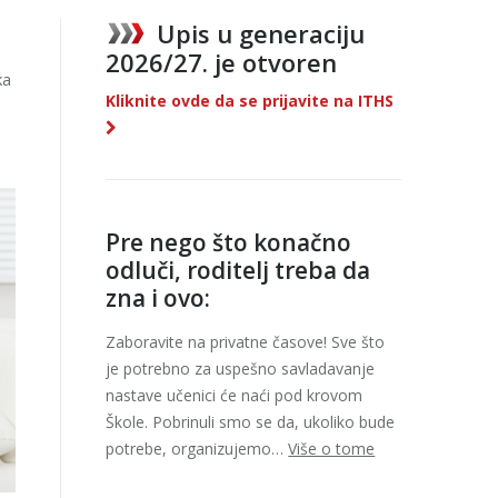
Upis u generaciju
2026/27. je otvoren
ka
Kliknite ovde da se prijavite na ITHS
Pre nego što konačno
odluči, roditelj treba da
zna i ovo:
Zaboravite na privatne časove! Sve što
je potrebno za uspešno savladavanje
nastave učenici će naći pod krovom
Škole. Pobrinuli smo se da, ukoliko bude
potrebe, organizujemo…
Više o tome