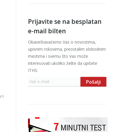
Prijavite se na besplatan
e-mail bilten
Obaveštavaćemo Vas o novostima,
upisnim rokovima, preostalim slobodnim
mestima i svemu što Vas može
interesovati ukoliko želite da upišete
ITHS.
 i