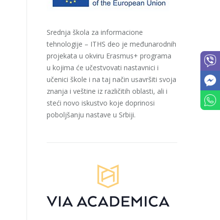
Srednja škola za informacione
tehnologije – ITHS deo je međunarodnih
projekata u okviru Erasmus+ programa
u kojima će učestvovati nastavnici i
učenici škole i na taj način usavršiti svoja
znanja i veštine iz različitih oblasti, ali i
steći novo iskustvo koje doprinosi
poboljšanju nastave u Srbiji.