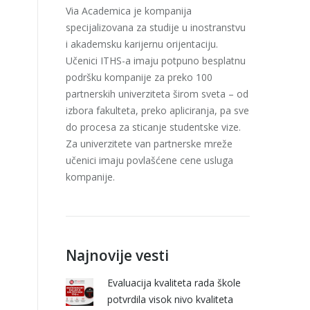
Via Academica je kompanija
specijalizovana za studije u inostranstvu
i akademsku karijernu orijentaciju.
Učenici ITHS-a imaju potpuno besplatnu
podršku kompanije za preko 100
partnerskih univerziteta širom sveta – od
izbora fakulteta, preko apliciranja, pa sve
do procesa za sticanje studentske vize.
Za univerzitete van partnerske mreže
učenici imaju povlašćene cene usluga
kompanije.
Najnovije vesti
Evaluacija kvaliteta rada škole
potvrdila visok nivo kvaliteta