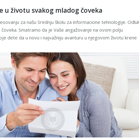
je u životu svakog mladog čoveka
resovanju za našu Srednju školu za informacione tehnologije. Odlu
g čoveka. Smatramo da je Vaše angažovanje na ovom polju
je dete da u novu i najvažniju avanturu u njegovom životu krene