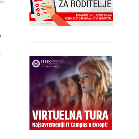
ma
i
i