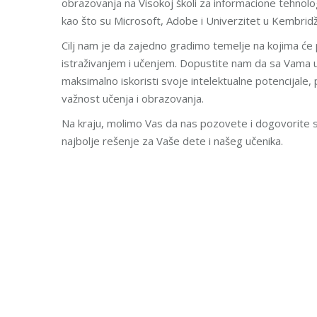
obrazovanja na Visokoj školi za informacione tehnol
kao što su Microsoft, Adobe i Univerzitet u Kembridž
Cilj nam je da zajedno gradimo temelje na kojima će 
istraživanjem i učenjem. Dopustite nam da sa Vam
maksimalno iskoristi svoje intelektualne potencijale, 
važnost učenja i obrazovanja.
Na kraju, molimo Vas da nas pozovete i dogovorite s
najbolje rešenje za Vaše dete i našeg učenika.