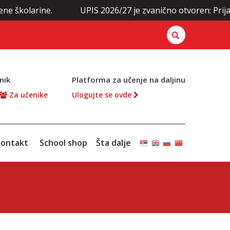
ine.
UPIS 2026/27 je zvanično otvoren: Prijavite se o
nik
Platforma za učenje na daljinu
Za učenike
Ulogujte se ovde
ontakt
School shop
Šta dalje