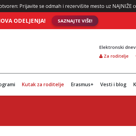
rijavite se odmah i rezervišite mesto uz NAJNIŽE cene školar
OVA ODELJENJA!
SAZNAJTE VIŠE!
Elektronski dnev
Za roditelje
ogrami
Kutak za roditelje
Erasmus+
Vesti i blog
K