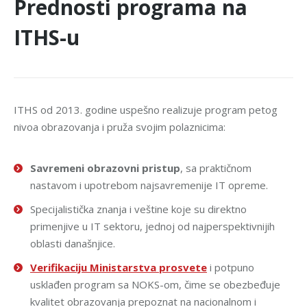
Prednosti programa na
ITHS-u
ITHS od 2013. godine uspešno realizuje program petog
nivoa obrazovanja i pruža svojim polaznicima:
Savremeni obrazovni pristup
, sa praktičnom
nastavom i upotrebom najsavremenije IT opreme.
Specijalistička znanja i veštine koje su direktno
primenjive u IT sektoru, jednoj od najperspektivnijih
oblasti današnjice.
Verifikaciju Ministarstva prosvete
i potpuno
usklađen program sa NOKS-om, čime se obezbeđuje
kvalitet obrazovanja prepoznat na nacionalnom i