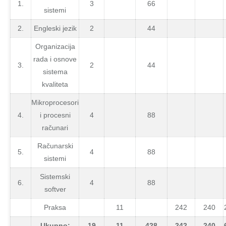
1.
3
66
sistemi
2.
Engleski jezik
2
44
Organizacija
rada i osnove
3.
2
44
sistema
kvaliteta
Mikroprocesori
4.
i procesni
4
88
računari
Računarski
5.
4
88
sistemi
Sistemski
6.
4
88
softver
Praksa
11
242
240
Ukupno:
19
11
428
242
240