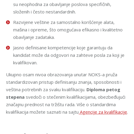
su neophodna za obavljanje poslova specifičnih,
složenih i često nestandardnih.
Razvijene veštine za samostalno korišćenje alata,
mašina i opreme, što omogućava efikasno i kvalitetno
obavljanje zadataka.
Jasno definisane kompetencije koje garantuju da
kandidat može da odgovori na zahteve posla za koji je
kvalifikovan.
Ukupno osam nivoa obrazovanja unutar NOKS-a pruža
standardizovan pristup definisanju znanja, sposobnosti i
veština potrebnih za svaku kvalifikaciju.
Diploma petog
stepena
svedoči o stečenim kvalifikacijama, obezbeđujući
značajnu prednost na tržištu rada. Više o standardima
kvalifikacija možete saznati na sajtu
Agencije za kvalifikacije
.