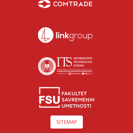
Isidora Katanić
Razgovaraj sa Isidorom Katanić savetnicom za upis –
SITEMAP
uživo!