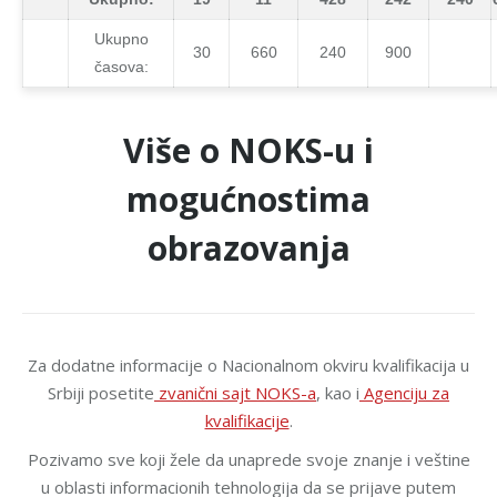
Ukupno
30
660
240
900
časova:
Više o NOKS-u i
mogućnostima
obrazovanja
Za dodatne informacije o Nacionalnom okviru kvalifikacija u
Srbiji posetite
zvanični sajt NOKS-a
, kao i
Agenciju za
kvalifikacije
.
Pozivamo sve koji žele da unaprede svoje znanje i veštine
u oblasti informacionih tehnologija da se prijave putem