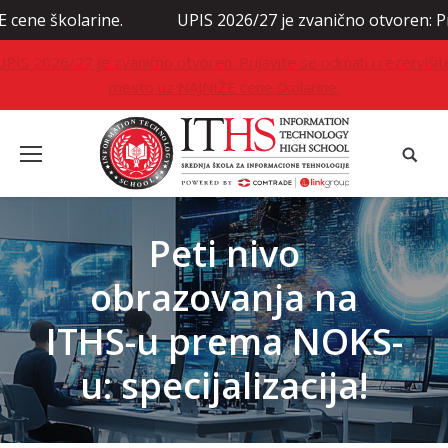
arine.
UPIS 2026/27 je zvanično otvoren: Prijavite se
UPIS 2026/27 je zvanično otvoren: Prijavite se odmah i rezervišit
mesto uz NAJNIŽE cene školarine.
Peti nivo
obrazovanja na
ITHS-u prema NOKS-
u: specijalizacija!