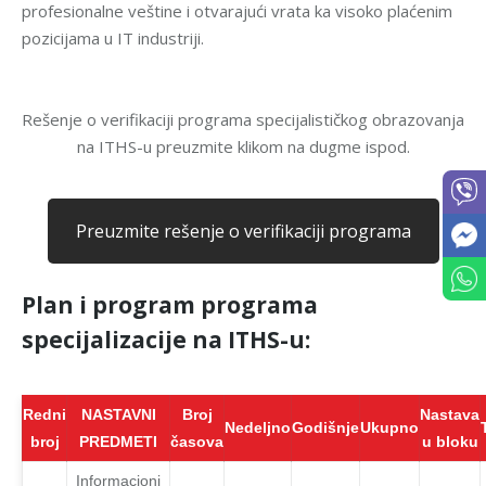
profesionalne veštine i otvarajući vrata ka visoko plaćenim
pozicijama u IT industriji.
Rešenje o verifikaciji programa specijalističkog obrazovanja
na ITHS-u preuzmite klikom na dugme ispod.
Preuzmite rešenje o verifikaciji programa
Plan i program programa
specijalizacije na ITHS-u:
Redni
NASTAVNI
Broj
Nastava
Nedeljno
Godišnje
Ukupno
broj
PREDMETI
časova
u bloku
Informacioni