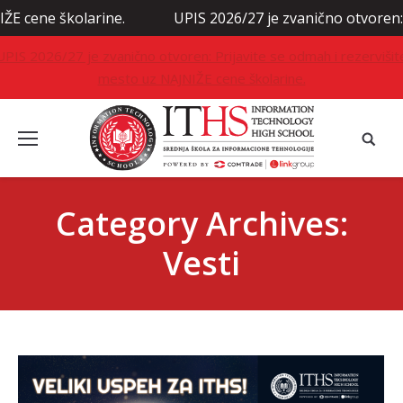
larine.
UPIS 2026/27 je zvanično otvoren: Prijavite se
UPIS 2026/27 je zvanično otvoren: Prijavite se odmah i rezervišit
mesto uz NAJNIŽE cene školarine.
Category Archives:
Vesti