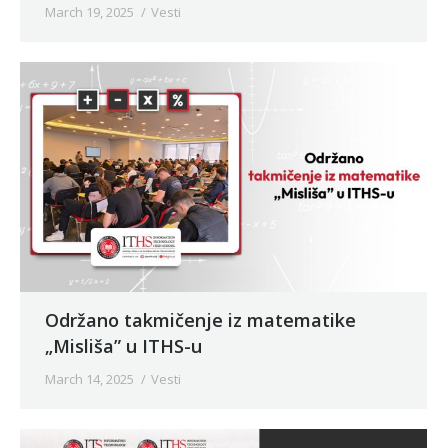
March 19, 2025
Vesti
Održano takmičenje iz matematike
„Misliša” u ITHS-u
March 14, 2025
Vesti