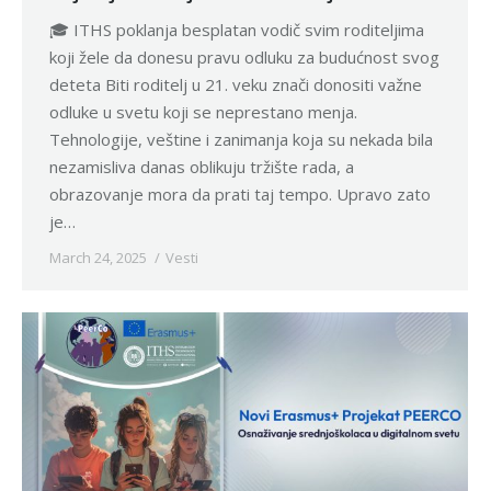
🎓 ITHS poklanja besplatan vodič svim roditeljima
koji žele da donesu pravu odluku za budućnost svog
deteta Biti roditelj u 21. veku znači donositi važne
odluke u svetu koji se neprestano menja.
Tehnologije, veštine i zanimanja koja su nekada bila
nezamisliva danas oblikuju tržište rada, a
obrazovanje mora da prati taj tempo. Upravo zato
je…
March 24, 2025
Vesti