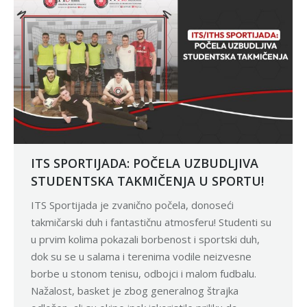
ITS SPORTIJADA: POČELA UZBUDLJIVA
STUDENTSKA TAKMIČENJA U SPORTU!
ITS Sportijada je zvanično počela, donoseći
takmičarski duh i fantastičnu atmosferu! Studenti su
u prvim kolima pokazali borbenost i sportski duh,
dok su se u salama i terenima vodile neizvesne
borbe u stonom tenisu, odbojci i malom fudbalu.
Nažalost, basket je zbog generalnog štrajka