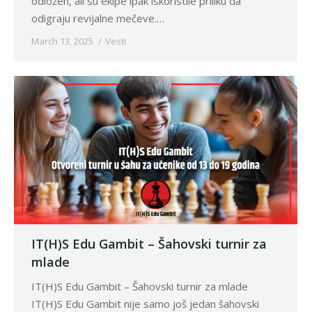
odložen, ali su ekipe ipak iskoristile priliku da
odigraju revijalne mečeve.…
March 13, 2025
Vesti
IT(H)S Edu Gambit – Šahovski turnir za
mlade
IT(H)S Edu Gambit – Šahovski turnir za mlade
IT(H)S Edu Gambit nije samo još jedan šahovski