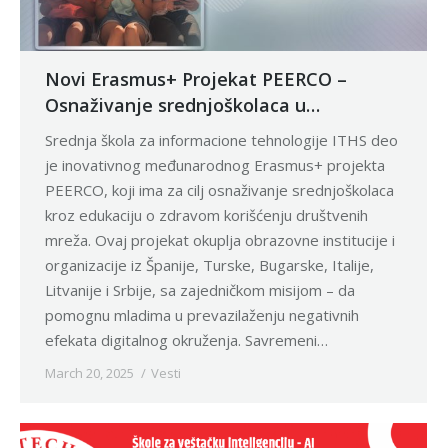
Novi Erasmus+ Projekat PEERCO –
Osnaživanje srednjoškolaca u
digitalnom svetu
Srednja škola za informacione tehnologije ITHS deo
je inovativnog međunarodnog Erasmus+ projekta
PEERCO, koji ima za cilj osnaživanje srednjoškolaca
kroz edukaciju o zdravom korišćenju društvenih
mreža. Ovaj projekat okuplja obrazovne institucije i
organizacije iz Španije, Turske, Bugarske, Italije,
Litvanije i Srbije, sa zajedničkom misijom – da
pomognu mladima u prevazilaženju negativnih
efekata digitalnog okruženja. Savremeni…
March 20, 2025
Vesti