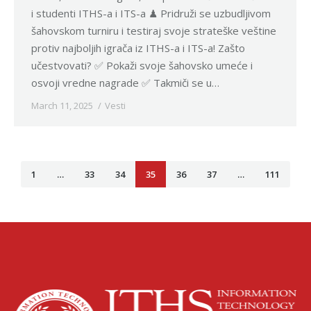
i studenti ITHS-a i ITS-a ♟ Pridruži se uzbudljivom
šahovskom turniru i testiraj svoje strateške veštine
protiv najboljih igrača iz ITHS-a i ITS-a! Zašto
učestvovati? ✅ Pokaži svoje šahovsko umeće i
osvoji vredne nagrade ✅ Takmiči se u…
March 11, 2025
Vesti
1
…
33
34
35
36
37
…
111