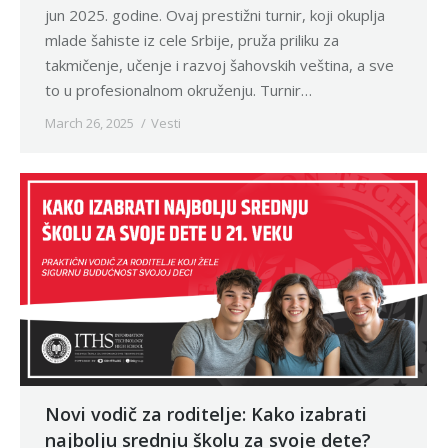
jun 2025. godine. Ovaj prestižni turnir, koji okuplja
mlade šahiste iz cele Srbije, pruža priliku za
takmičenje, učenje i razvoj šahovskih veština, a sve
to u profesionalnom okruženju. Turnir…
March 26, 2025
Vesti
Novi vodič za roditelje: Kako izabrati
najbolju srednju školu za svoje dete?