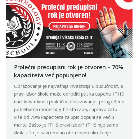
Prolećni predupisni rok je otvoren – 70%
kapaciteta već popunjeno!
Obrazovanje je najvažnija investicija u budućnost, a
pravi izbor škole može odrediti put ka uspehu. ITHS
nudi inovativno i praktično obrazovanje, prilagođeno
potrebama modernog tržišta rada, i upravo zato
više od 70% kapaciteta za upis popuni se već u
martu! Zašto je ITHS pravi izbor? ITHS nije samo
škola – to je savremeno obrazovno okruženje…