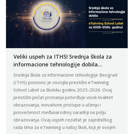
Veliki uspeh za ITHS! Srednja škola za
informacione tehnologije dobila
eTwinning School Label za 2025-2026.
Srednja škola za informacione tehnologije Beograd
godinu!
(ITHS) ponosno je osvojila prestižni eTwinning
School Label za školsku godinu 2025-2026. Ovaj
prestižni pečat priznanja potvrđuje visok kvalitet
obrazovanja, inovativne pristupe u učenju i
posvećenost međunarodnoj saradnji na polju
obrazovanja. Ovaj uspeh rezultat je zajedničkog
rada tima za eTwinning u našoj školi, koji je svojim