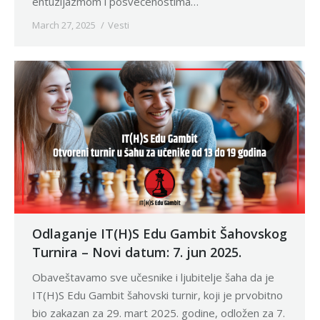
entuzijazmom i posvećenostima…
March 27, 2025
Vesti
Odlaganje IT(H)S Edu Gambit Šahovskog
Turnira – Novi datum: 7. jun 2025.
Obaveštavamo sve učesnike i ljubitelje šaha da je
IT(H)S Edu Gambit šahovski turnir, koji je prvobitno
bio zakazan za 29. mart 2025. godine, odložen za 7.