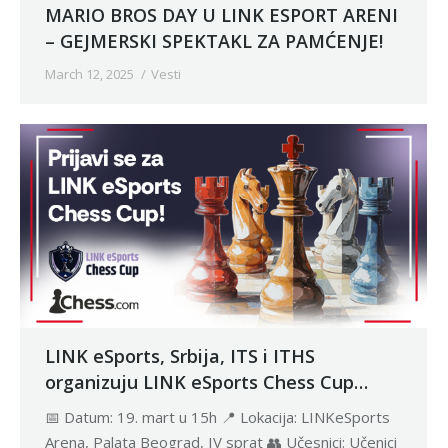
MARIO BROS DAY U LINK ESPORT ARENI
– GEJMERSKI SPEKTAKL ZA PAMĆENJE!
March 12, 2025
Vesti
LINK eSports, Srbija, ITS i ITHS
organizuju LINK eSports Chess Cup
turnir u LINKeSports Areni!
📅 Datum: 19. mart u 15h 📍 Lokacija: LINKeSports
Arena, Palata Beograd, IV sprat 👥 Učesnici: Učenici