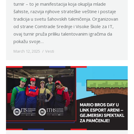
turnir – to je manifestacija koja okuplja mlade
šahiste, razvija njihove strateške veštine i postaje
tradicija u svetu šahovskih takmičenja. Organizovan
od strane Comtrade Srednje i Visoke škole za IT,
ovaj turnir pruža priliku talentovanim igračima da
pokažu svoje…
March 12, 2025
Vesti