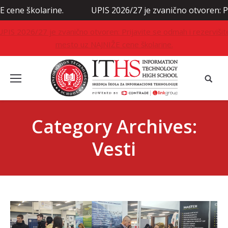
ine.
UPIS 2026/27 je zvanično otvoren: Prijavite se od
UPIS 2026/27 je zvanično otvoren: Prijavite se odmah i rezervišit
mesto uz NAJNIŽE cene školarine.
Category Archives:
Vesti