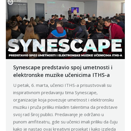
Synescape predstavio spoj umetnosti i
elektronske muzike učenicima ITHS-a
U petak, 6. marta, učenici ITHS-a prisustvovali su
inspirativnom predavanju tima Synescape,
organizacije koja povezuje umetnost i elektronsku
muziku i pruža priliku mladim talentima da predstave
svoj rad široj publici. Predavanje je održano u
punom amfiteatru, gde su učenici imali priliku da čuju
kako je nastao ovaj kreativni projekat i kako izgleda