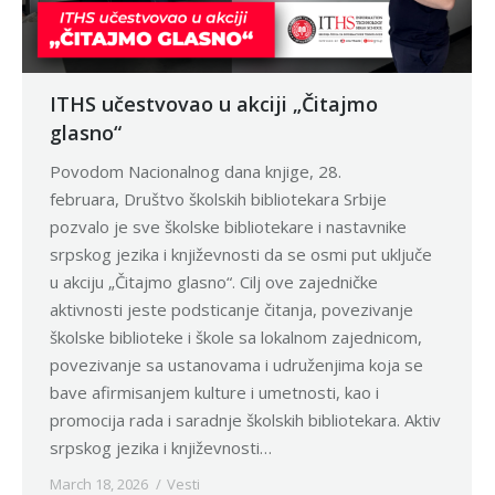
ITHS učestvovao u akciji „Čitajmo
glasno“
Povodom Nacionalnog dana knjige, 28.
februara, Društvo školskih bibliotekara Srbije
pozvalo je sve školske bibliotekare i nastavnike
srpskog jezika i književnosti da se osmi put uključe
u akciju „Čitajmo glasno“. Cilj ove zajedničke
aktivnosti jeste podsticanje čitanja, povezivanje
školske biblioteke i škole sa lokalnom zajednicom,
povezivanje sa ustanovama i udruženjima koja se
bave afirmisanjem kulture i umetnosti, kao i
promocija rada i saradnje školskih bibliotekara. Aktiv
srpskog jezika i književnosti…
March 18, 2026
Vesti