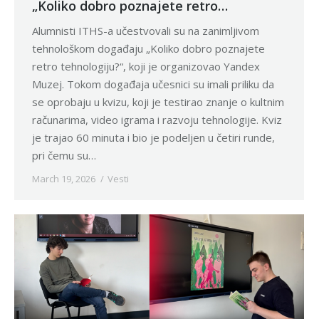
„Koliko dobro poznajete retro
tehnologiju?“
Alumnisti ITHS-a učestvovali su na zanimljivom
tehnološkom događaju „Koliko dobro poznajete
retro tehnologiju?“, koji je organizovao Yandex
Muzej. Tokom događaja učesnici su imali priliku da
se oprobaju u kvizu, koji je testirao znanje o kultnim
računarima, video igrama i razvoju tehnologije. Kviz
je trajao 60 minuta i bio je podeljen u četiri runde,
pri čemu su…
March 19, 2026
Vesti