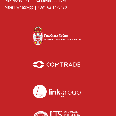
Žiro račun | 105-0543809000001-70
Viber i WhatsApp | +381 62 1473480