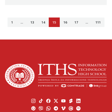
1
…
13
14
15
16
17
…
111