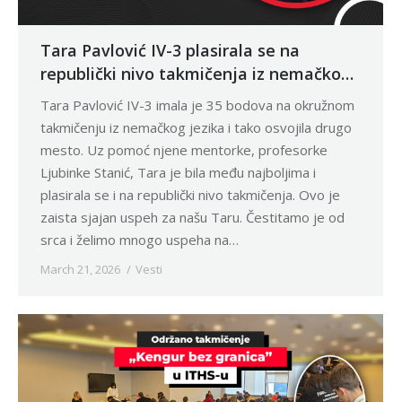
Tara Pavlović IV-3 plasirala se na
republički nivo takmičenja iz nemačkog
jezika
Tara Pavlović IV-3 imala je 35 bodova na okružnom
takmičenju iz nemačkog jezika i tako osvojila drugo
mesto. Uz pomoć njene mentorke, profesorke
Ljubinke Stanić, Tara je bila među najboljima i
plasirala se i na republički nivo takmičenja. Ovo je
zaista sjajan uspeh za našu Taru. Čestitamo je od
srca i želimo mnogo uspeha na…
March 21, 2026
Vesti