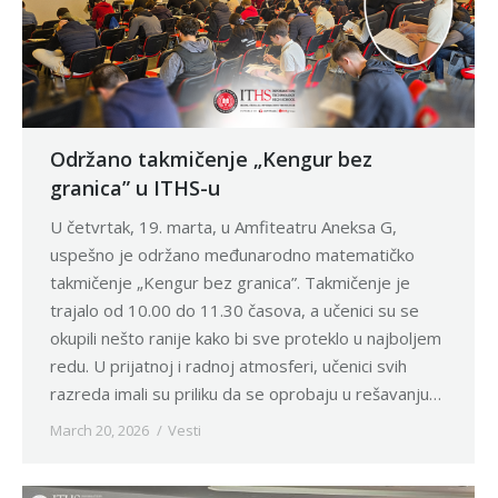
Održano takmičenje „Kengur bez
granica” u ITHS-u
U četvrtak, 19. marta, u Amfiteatru Aneksa G,
uspešno je održano međunarodno matematičko
takmičenje „Kengur bez granica”. Takmičenje je
trajalo od 10.00 do 11.30 časova, a učenici su se
okupili nešto ranije kako bi sve proteklo u najboljem
redu. U prijatnoj i radnoj atmosferi, učenici svih
razreda imali su priliku da se oprobaju u rešavanju…
March 20, 2026
Vesti