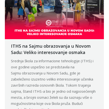
ITHS na Sajmu obrazovanja u Novom
Sadu: Veliko interesovanje osmaka
Srednja škola za informacione tehnologije (ITHS) i
ove godine uspešno se predstavila na
Sajmu obrazovanja u Novom Sadu, gde je
zabeleženo izuzetno veliko interesovanje učenika
završnih razreda osnovnih škola. Tokom trajanja
sajma, štand ITHS-a bio je jedno od najposećenijih
mesta, a brojni osmaci želeli su da saznaju više o
mogućnostima koje ova škola pruža. Budući