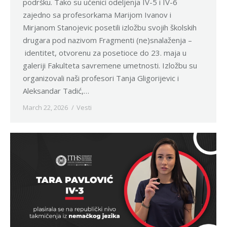
podršku. Tako su učenici odeljenja IV-5 i IV-6
zajedno sa profesorkama Marijom Ivanov i
Mirjanom Stanojevic posetili izložbu svojih školskih
drugara pod nazivom Fragmenti (ne)snalaženja –
identitet, otvorenu za posetioce do 23. maja u
galeriji Fakulteta savremene umetnosti. Izložbu su
organizovali naši profesori Tanja Gligorijevic i
Aleksandar Tadić,…
March 22, 2026
Vesti