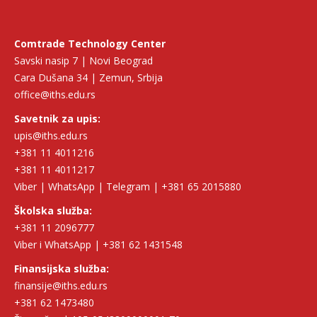
Comtrade Technology Center
Savski nasip 7 | Novi Beograd
Cara Dušana 34 | Zemun, Srbija
office@iths.edu.rs
Savetnik za upis:
upis@iths.edu.rs
+381 11 4011216
+381 11 4011217
Viber | WhatsApp | Telegram | +381 65 2015880
Školska služba:
+381 11 2096777
Viber i WhatsApp | +381 62 1431548
Finansijska služba:
finansije@iths.edu.rs
+381 62 1473480