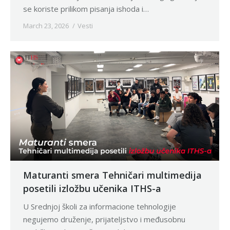
se koriste prilikom pisanja ishoda i…
March 23, 2026
Vesti
Maturanti smera Tehničari multimedija
posetili izložbu učenika ITHS-a
U Srednjoj školi za informacione tehnologije
negujemo druženje, prijateljstvo i međusobnu