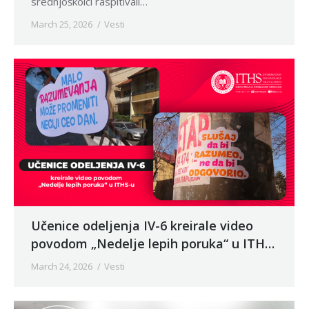
srednjoškolci raspitivali…
March 25, 2026
Vesti
Učenice odeljenja IV-6 kreirale video
povodom „Nedelje lepih poruka“ u ITHS-
u
March 24, 2026
Vesti