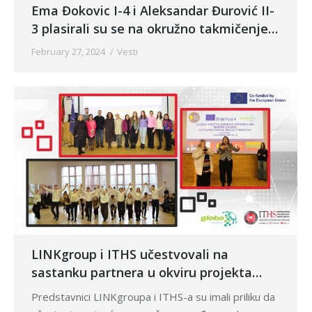
Ema Đokovic I-4 i Aleksandar Đurović II-
3 plasirali su se na okružno takmičenje
iz fizike
February 27, 2024
Vesti
LINKgroup i ITHS učestvovali na
sastanku partnera u okviru projekta
„GLOBE”
Predstavnici LINKgroupа i ITHS-а su imali priliku da