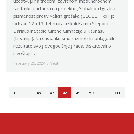
učestvuju na trećem, završnom međunarodnom
sastanku partnera na projektu „Globalnо-digitalna
pismenost protiv velikih grešaka (GLOBE)”, koji je
održan 12. i 13. februara u školi Kauno Stepono
Dariaus ir Stasio Gireno Gimnazija u Kaunasu
(Litvanija). Na sastanku smo razmotrili i prilagodili
rezultate svog dvogodišnjeg rada, diskutovali o
izveštaju…
February 26, 2024
Vesti
1
…
46
47
48
49
50
…
111