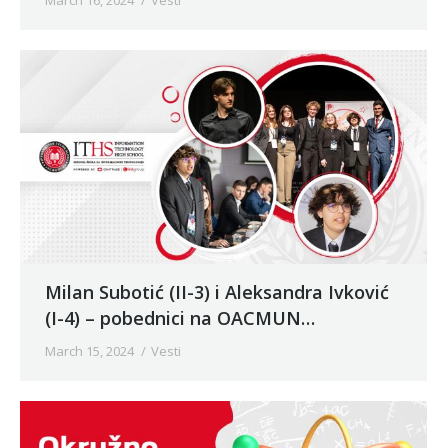
March 16, 2024
Vesti
Milan Subotić (II-3) i Aleksandra Ivković
(I-4) – pobednici na OACMUN
konferenciji
March 15, 2024
Vesti