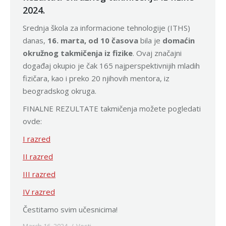
2024.
Srednja škola za informacione tehnologije (ITHS)
danas,
16. marta, od 10 časova
bila je
domaćin
okružnog takmičenja iz fizike
. Ovaj značajni
događaj okupio je čak 165 najperspektivnijih mladih
fizičara, kao i preko 20 njihovih mentora, iz
beogradskog okruga.
FINALNE REZULTATE takmičenja možete pogledati
ovde:
I razred
II razred
III razred
IV razred
Čestitamo svim učesnicima!