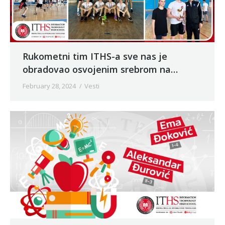
Rukometni tim ITHS-a sve nas je
obradovao osvojenim srebrom na
opštinskom takmičenju
February 28, 2024
Vesti