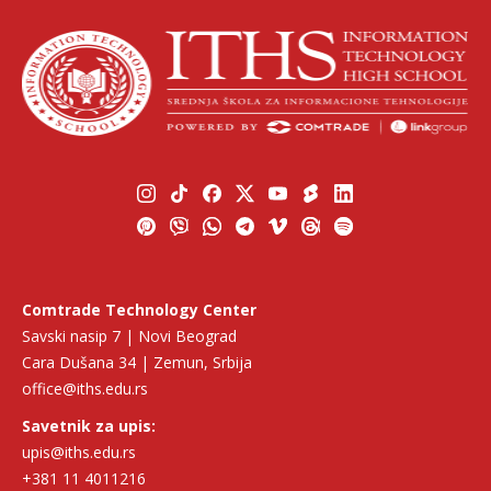
Comtrade Technology Center
Savski nasip 7 | Novi Beograd
Cara Dušana 34 | Zemun, Srbija
office@iths.edu.rs
Savetnik za upis:
upis@iths.edu.rs
+381 11 4011216