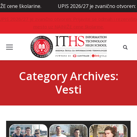
olarine.
UPIS 2026/27 je zvanično otvoren: Prijavite s
UPIS 2026/27 je zvanično otvoren: Prijavite se odmah i rezervišit
mesto uz NAJNIŽE cene školarine.
Category Archives:
Vesti