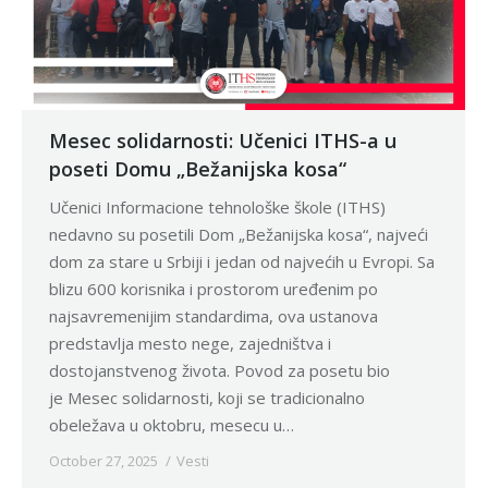
Mesec solidarnosti: Učenici ITHS-a u
poseti Domu „Bežanijska kosa“
Učenici Informacione tehnološke škole (ITHS)
nedavno su posetili Dom „Bežanijska kosa“, najveći
dom za stare u Srbiji i jedan od najvećih u Evropi. Sa
blizu 600 korisnika i prostorom uređenim po
najsavremenijim standardima, ova ustanova
predstavlja mesto nege, zajedništva i
dostojanstvenog života. Povod za posetu bio
je Mesec solidarnosti, koji se tradicionalno
obeležava u oktobru, mesecu u…
October 27, 2025
Vesti