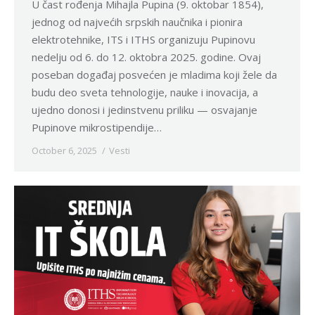
U čast rođenja Mihajla Pupina (9. oktobar 1854),
jednog od najvećih srpskih naučnika i pionira
elektrotehnike, ITS i ITHS organizuju Pupinovu
nedelju od 6. do 12. oktobra 2025. godine. Ovaj
poseban događaj posvećen je mladima koji žele da
budu deo sveta tehnologije, nauke i inovacija, a
ujedno donosi i jedinstvenu priliku — osvajanje
Pupinove mikrostipendije…
October 6, 2025
Vesti