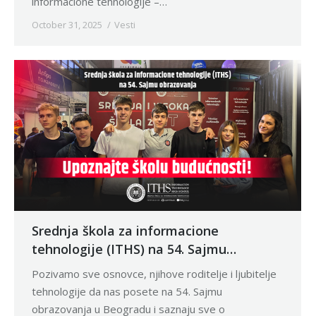
informacione tehnologije –…
October 31, 2025
Vesti
Srednja škola za informacione
tehnologije (ITHS) na 54. Sajmu
obrazovanja – Upoznajte školu
Pozivamo sve osnovce, njihove roditelje i ljubitelje
budućnosti!
tehnologije da nas posete na 54. Sajmu
obrazovanja u Beogradu i saznaju sve o