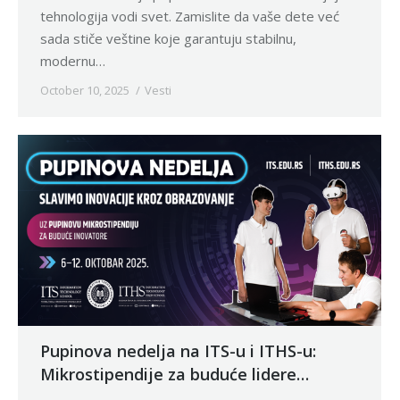
tehnologija vodi svet. Zamislite da vaše dete već
sada stiče veštine koje garantuju stabilnu,
modernu…
October 10, 2025
Vesti
Pupinova nedelja na ITS-u i ITHS-u:
Mikrostipendije za buduće lidere
inovacija