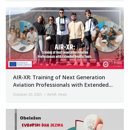
AIR-XR: Training of Next Generation
Aviation Professionals with Extended
Reality Tools
October 20, 2025
AirXR
,
Vesti