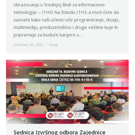
obrazovanju u Srednjoj školi za informacione
tehnologije – ITHS! Na štandu ITHS-a moći ćete da
saznate kako naši učenici uče programiranje, dizajn,
multimediju, preduzetništvo i druge veštine koje ih
pripremaju za buduće karijere u…
October 30, 2025
Vesti
Sednica Izvršnog odbora Zajednice