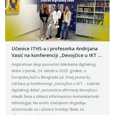
Učenice ITHS-a i profesorka Andrijana
Vasić na konferenciji „Devojčice u IKT –
Liderke digitalnog doba“
Inspirativan skup posvećen liderkama digitalnog
doba U petak, 24. oktobra 2025. godine, u
Evropskoj kući u Beogradu (ul. Zmaj Jovina 8),
održana je konferencija „Devojčice u IKT – Liderke
digitalnog doba“, posvećena afirmaciji devojčica i
mladih žena u oblasti informaciono-komunikacionih
tehnologija. Na ovom značajnom događaju
učestvovale su i učenice Srednje škole za