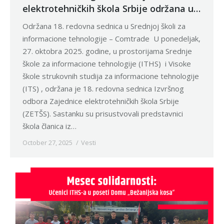
elektrotehničkih škola Srbije održana u
Beogradu
Održana 18. redovna sednica u Srednjoj školi za
informacione tehnologije – Comtrade U ponedeljak,
27. oktobra 2025. godine, u prostorijama Srednje
škole za informacione tehnologije (ITHS) i Visoke
škole strukovnih studija za informacione tehnologije
(ITS) , održana je 18. redovna sednica Izvršnog
odbora Zajednice elektrotehničkih škola Srbije
(ZETŠS). Sastanku su prisustvovali predstavnici
škola članica iz…
October 27, 2025
Vesti