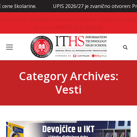
ine.
UPIS 2026/27 je zvanično otvoren: Prijavite se o
UPIS 2026/27 je zvanično otvoren: Prijavite se odmah i rezervišit
mesto uz NAJNIŽE cene školarine.
Category Archives:
Vesti