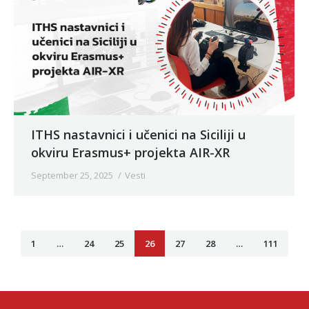
ITHS nastavnici i učenici na Siciliji u
okviru Erasmus+ projekta AIR-XR
September 25, 2025
Vesti
1
…
24
25
26
27
28
…
111