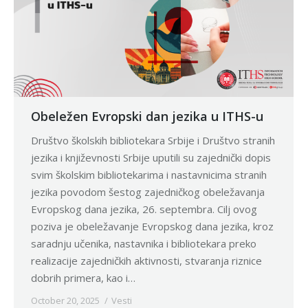
Obeležen Evropski dan jezika u ITHS-u
Društvo školskih bibliotekara Srbije i Društvo stranih
jezika i književnosti Srbije uputili su zajednički dopis
svim školskim bibliotekarima i nastavnicima stranih
jezika povodom šestog zajedničkog obeležavanja
Evropskog dana jezika, 26. septembra. Cilj ovog
poziva je obeležavanje Evropskog dana jezika, kroz
saradnju učenika, nastavnika i bibliotekara preko
realizacije zajedničkih aktivnosti, stvaranja riznice
dobrih primera, kao i…
October 20, 2025
Vesti