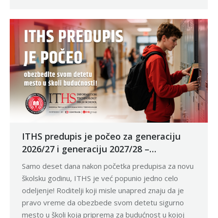
ITHS predupis je počeo za generaciju
2026/27 i generaciju 2027/28 –
obezbedite svom detetu mesto u školi
Samo deset dana nakon početka predupisa za novu
budućnosti!
školsku godinu, ITHS je već popunio jedno celo
odeljenje! Roditelji koji misle unapred znaju da je
pravo vreme da obezbede svom detetu sigurno
mesto u školi koja priprema za budućnost u kojoj