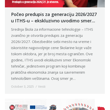
Počeo predupis za generaciju 2026/2027
u ITHS-u – ekskluzivno uvodimo smer
Ekonomski tehničar
Srednja škola za informacione tehnologije – ITHS
zvanično je otvorila predupis za generaciju
2026/2027. Obezbedite sebi mesto na vreme i
iskoristite najpovoljnije cene školarine koje važe
tokom oktobra, jer je broj mesta ograničen. Ove
godine, ITHS uvodi ekskluzivni smer Ekonomski
tehničar, jedinstveni program koji kombinuje
praktična ekonomska znanja sa savremenim
tehnološkim veštinama. Ovaj smer je…
October 3, 2025
Vesti