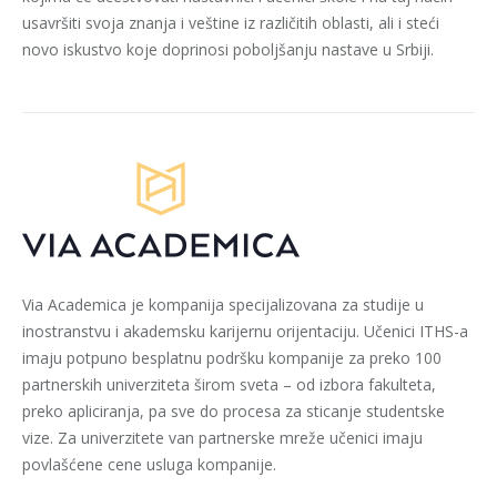
usavršiti svoja znanja i veštine iz različitih oblasti, ali i steći
novo iskustvo koje doprinosi poboljšanju nastave u Srbiji.
Via Academica je kompanija specijalizovana za studije u
inostranstvu i akademsku karijernu orijentaciju. Učenici ITHS-a
imaju potpuno besplatnu podršku kompanije za preko 100
partnerskih univerziteta širom sveta – od izbora fakulteta,
preko apliciranja, pa sve do procesa za sticanje studentske
vize. Za univerzitete van partnerske mreže učenici imaju
povlašćene cene usluga kompanije.