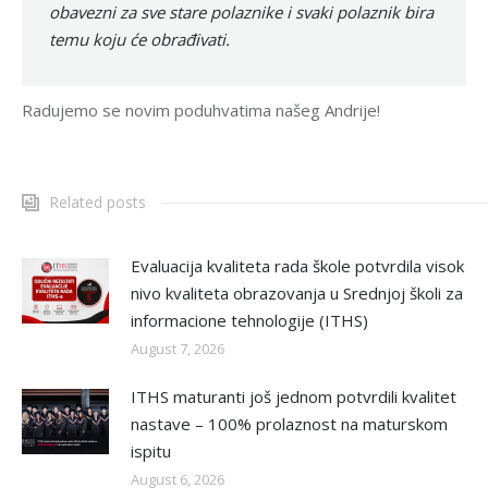
obavezni za sve stare polaznike i svaki polaznik bira
temu koju će obrađivati.
Radujemo se novim poduhvatima našeg Andrije!
Related posts
Evaluacija kvaliteta rada škole potvrdila visok
nivo kvaliteta obrazovanja u Srednjoj školi za
informacione tehnologije (ITHS)
August 7, 2026
ITHS maturanti još jednom potvrdili kvalitet
nastave – 100% prolaznost na maturskom
ispitu
August 6, 2026