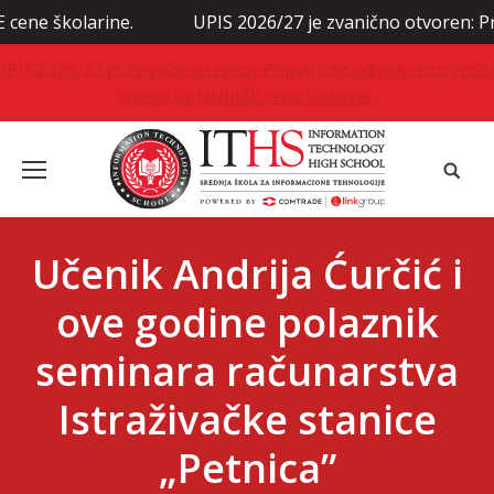
olarine.
UPIS 2026/27 je zvanično otvoren: Prijavite 
UPIS 2026/27 je zvanično otvoren: Prijavite se odmah i rezervišit
mesto uz NAJNIŽE cene školarine.
Učenik Andrija Ćurčić i
ove godine polaznik
seminara računarstva
Istraživačke stanice
„Petnica”