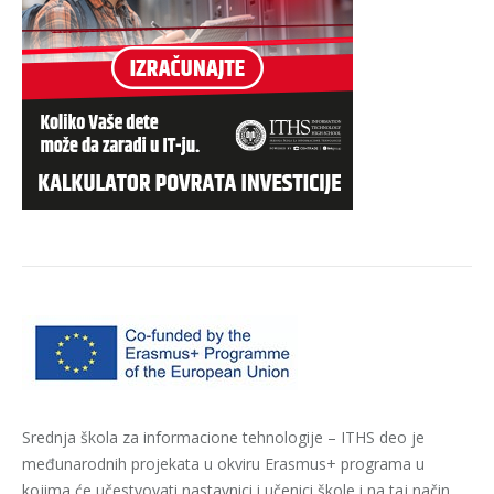
Srednja škola za informacione tehnologije – ITHS deo je
međunarodnih projekata u okviru Erasmus+ programa u
kojima će učestvovati nastavnici i učenici škole i na taj način