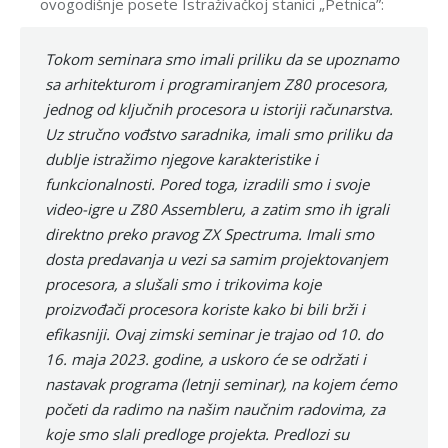
ovogodišnje posete Istraživačkoj stanici „Petnica”:
Tokom seminara smo imali priliku da se upoznamo
sa arhitekturom i programiranjem Z80 procesora,
jednog od ključnih procesora u istoriji računarstva.
Uz stručno vođstvo saradnika, imali smo priliku da
dublje istražimo njegove karakteristike i
funkcionalnosti. Pored toga, izradili smo i svoje
video-igre u
Z80 Assembleru
, a zatim smo ih igrali
direktno preko pravog
ZX Spectruma
. Imali smo
dosta predavanja u vezi sa samim projektovanjem
procesora, a slušali smo i trikovima koje
proizvođači procesora koriste kako bi bili brži i
efikasniji. Ovaj zimski seminar je trajao od 10. do
16. maja 2023. godine, a uskoro će se održati i
nastavak programa (letnji seminar), na kojem ćemo
početi da radimo na našim naučnim radovima, za
koje smo slali predloge projekta. Predlozi su