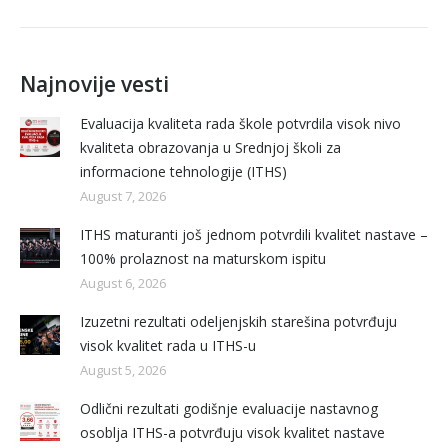
Najnovije vesti
Evaluacija kvaliteta rada škole potvrdila visok nivo
kvaliteta obrazovanja u Srednjoj školi za
informacione tehnologije (ITHS)
August 7, 2026
ITHS maturanti još jednom potvrdili kvalitet nastave –
100% prolaznost na maturskom ispitu
August 6, 2026
Izuzetni rezultati odeljenjskih starešina potvrđuju
visok kvalitet rada u ITHS-u
August 5, 2026
Odlični rezultati godišnje evaluacije nastavnog
osoblja ITHS-a potvrđuju visok kvalitet nastave