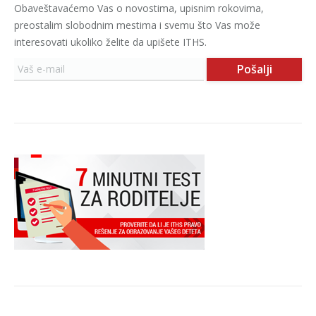
Obaveštavaćemo Vas o novostima, upisnim rokovima,
preostalim slobodnim mestima i svemu što Vas može
interesovati ukoliko želite da upišete ITHS.