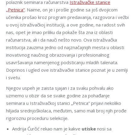
polaznik seminara računarstva
Istraživačke stanice
„Petnica”
. Naime, on je i prošle godine sa još dvojicom
učenika prošao kroz program predavanja, razgovora i vežbi
u ovoj istraživačkoj instituciji, a ove godine, na radost svih
nas, opet je imao priliku da pokaže šta zna iz oblasti
računarstva, ali i da nauči nešto novo.
Ova istraživačka
institucija zauzima jedno od najznačajnijih mesta u oblasti
inovativnog naučnog obrazovanja i profesionalnog
usavršavanja namenjenog podsticanju mladih talenata.
Doprinos i ugled ove istraživačke stanice poznat je u zemlji
i svetu.
Njegov uspeh je zaista sjajan i za svaku pohvalu ako
uzmemo u obzir da se svake godine za pohađanje
seminara u Istraživačkoj stanici „Petnica” prijavi nekoliko
hiljada srednjoškolaca, međutim, samo mali broj njih prođe
rigoroznu proceduru selekcije.
Andrija Ćurčić rekao nam je kakve
utiske
nosi sa