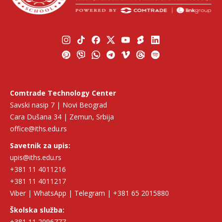
Comtrade Technology Center
Savski nasip 7 | Novi Beograd
Cara Dušana 34 | Zemun, Srbija
office@iths.edu.rs
Savetnik za upis:
upis@iths.edu.rs
+381 11 4011216
+381 11 4011217
Viber | WhatsApp | Telegram | +381 65 2015880
Školska služba:
+381 11 2096777