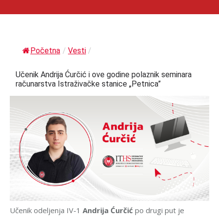
Početna
/
Vesti
/
Učenik Andrija Ćurčić i ove godine polaznik seminara
računarstva Istraživačke stanice „Petnica”
Učenik odeljenja IV-1
Andrija Ćurčić
po drugi put je