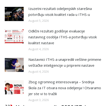
Izuzetni rezultati odeljenjskih starešina
potvrđuju visok kvalitet rada u ITHS-u
August 5, 2026
Odlični rezultati godišnje evaluacije
nastavnog osoblja ITHS-a potvrđuju visok
kvalitet nastave
August 4, 2026
Nastavnici ITHS-a unapredili veštine primene
veštačke inteligencije u pripremi nastave
August 4, 2026
Zbog ogromnog interesovanja – Srednja
škola za IT otvara nova odeljenja ! Otvaramo
jer ste vi to tražili
August 3, 2026