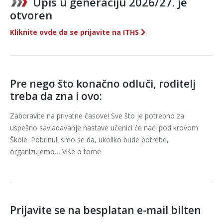
Upis u generaciju 2026/27. je
otvoren
Kliknite ovde da se prijavite na ITHS
Pre nego što konačno odluči, roditelj
treba da zna i ovo:
Zaboravite na privatne časove! Sve što je potrebno za
uspešno savladavanje nastave učenici će naći pod krovom
Škole. Pobrinuli smo se da, ukoliko bude potrebe,
organizujemo…
Više o tome
Prijavite se na besplatan e-mail bilten