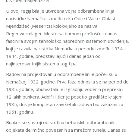
utvrđenja Mjendzižeč.
U ovoj regiji bila je utvrđena vojna odbrambena linija
nacističke Nemačke između reka Odre i Varte. Oblast
Mjendzižeč (Meseritz) kolokvijalno se naziva
Regenwurmlager. Mesto sa burnom prošlošću i danas
fascinira svojim tehnološko naprednim sistemom utvrđenja,
koji je razvila nacistička Nemačka u periodu između 1934. i
1944. godine, predstavljajući i danas jedan od
najinteresantnijih sistema tog tipa.
Radovi na projektovanju odbrambene linije počeli su u
Nemačkoj 1932. godine. Prva faza odnosila se na period do
1935. godine, obuhvatala je izgradnju vodenih prepreka i
12 lakih bunkera. Adolf Hitler je posetio gradilište krajem
1935, dok je kompletan završetak radova bio zakazan za
1951. godinu.
Bunker se sastoji od stotinu betonskih odbrambenih
objekata delimično povezanih sa mrežom tunela. Danas su