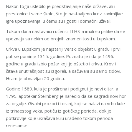
Nakon toga usledilo je predstavljanje naše države, ali i
prestonice i same škole, što je nastavljeno kroz zanimljive
igre upoznavanja, u čemu su i gosti i domaćini uživali.
Tokom dana nastavnici i učenici ITHS-a imali su prilike da se
upoznaju sa nekim od brojnih znamenitosti u Lupskom.
Crkva u Lupskom je najstariji verski objekat u gradu i prvi
put se pominje 1315. godine. Poznato je i da je 1496.
godine u gradu izbio požar koji je oštetio i crkvu. Krov i
čitava unutrašnjost su izgoreli, a sačuvani su samo zidovi.
Hram je obnavljan 20 godina.
Godine 1589. kula je proširena i podignut je novi oltar, a
1795. apotekar Šternberg je naredio da se sagradi novi hor
za orgulje. Givalni prozori i toranj, koji se nalazi na vrhu kule
iz trinaestog veka, potiču iz gotičkog perioda, dok je
potkrovlje koje ukrašava kulu urađeno tokom perioda
renesanse.