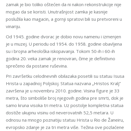
zamak je bio toliko oštećen da ni nakon rekonstrukcije nije
mogao da se koristi. Unutrašnjost zamka je kasnije
poslužila kao magacin, a gornji spratovi bili su pretvoreni u
vinariju.
Od 1945. godine dvorac je dobio novu namenu i izmenjen
je u muzej. U periodu od 1954. do 1958. godine obavljena
su i brojna arheološka iskopavanja. Tokom 50-ih i 60-ih
godina 20. veka zamak je renoviran, čime je definitivno
sprečeno da postane ruševina.
Pri završetku celodnevnih obilazaka posetili su statuu Isusa
Hrista u zapadnoj Poljskoj. Statua nazvana „Hristos Kralj”
završena je u novembru 2010. godine. Visina figure je 33
metra, što simboliše broj njegovih godina pre smrti, dok je
samo kruna visoka tri metra. Uz postolje kompletna statua
dostiže ukupnu visinu od neverovatnih 52,5 metara. U
odnosu na mnogo poznatiju statuu Hrista u Rio de Žaneiru,
evropsko zdanje je za tri metra više. Težina ove pozlaćene