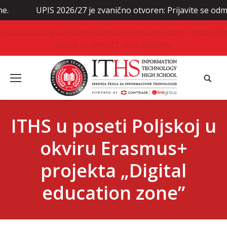
ično otvoren: Prijavite se odmah i rezervišite mesto uz NAJ
UPIS 2026/27 je zvanično otvoren: Prijavite se odmah i rezervišit
mesto uz NAJNIŽE cene školarine.
ITHS u poseti Poljskoj u
okviru Erasmus+
projekta „Digital
education zone”