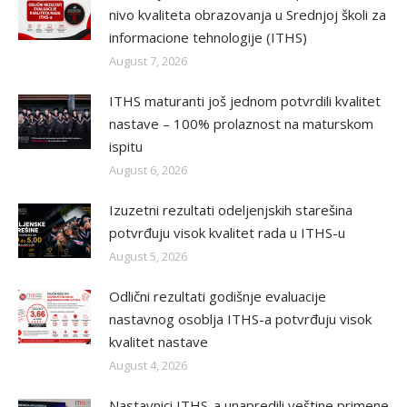
nivo kvaliteta obrazovanja u Srednjoj školi za
informacione tehnologije (ITHS)
August 7, 2026
ITHS maturanti još jednom potvrdili kvalitet
nastave – 100% prolaznost na maturskom
ispitu
August 6, 2026
Izuzetni rezultati odeljenjskih starešina
potvrđuju visok kvalitet rada u ITHS-u
August 5, 2026
Odlični rezultati godišnje evaluacije
nastavnog osoblja ITHS-a potvrđuju visok
kvalitet nastave
August 4, 2026
Nastavnici ITHS-a unapredili veštine primene