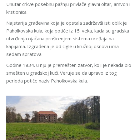
Unutar crkve posebnu pažnju privlače glavni oltar, amvon i
krstionica.
Najstarija građevina koja je opstala zadržavši isti oblik je
Paholkovska kula, koja potiče iz 15. veka, kada su gradska
utvrđenja ojačana proširenjem sistema uređaja na
kapijama. Izgrađena je od cigle u kružnoj osnovi i ima
sedam spratova.
Godine 1834. u nju je premešten zatvor, koji je nekada bio
smešten u gradskoj kući. Veruje se da upravo iz tog
perioda potiče naziv Paholkovska kula.