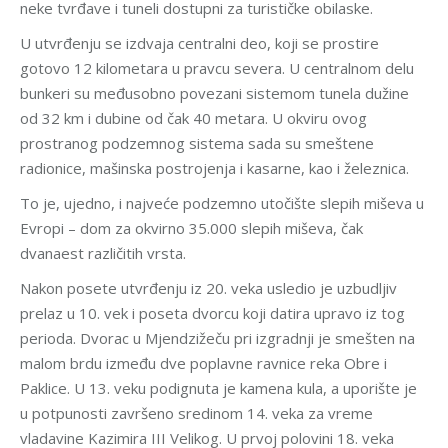
neke tvrđave i tuneli dostupni za turističke obilaske.
U utvrđenju se izdvaja centralni deo, koji se prostire
gotovo 12 kilometara u pravcu severa. U centralnom delu
bunkeri su međusobno povezani sistemom tunela dužine
od 32 km i dubine od čak 40 metara. U okviru ovog
prostranog podzemnog sistema sada su smeštene
radionice, mašinska postrojenja i kasarne, kao i železnica.
To je, ujedno, i najveće podzemno utočište slepih miševa u
Evropi – dom za okvirno 35.000 slepih miševa, čak
dvanaest različitih vrsta.
Nakon posete utvrđenju iz 20. veka usledio je uzbudljiv
prelaz u 10. vek i poseta dvorcu koji datira upravo iz tog
perioda. Dvorac u Mjendzižeču pri izgradnji je smešten na
malom brdu između dve poplavne ravnice reka Obre i
Paklice. U 13. veku podignuta je kamena kula, a uporište je
u potpunosti završeno sredinom 14. veka za vreme
vladavine Kazimira III Velikog. U prvoj polovini 18. veka