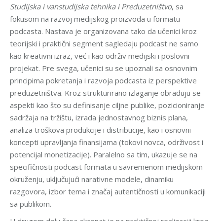
Studijska i vanstudijska tehnika i Preduzetništvo
, sa
fokusom na razvoj medijskog proizvoda u formatu
podcasta. Nastava je organizovana tako da učenici kroz
teorijski i praktični segment sagledaju podcast ne samo
kao kreativni izraz, već i kao održiv medijski i poslovni
projekat. Pre svega, učenici su se upoznali sa osnovnim
principima pokretanja i razvoja podcasta iz perspektive
preduzetništva. Kroz strukturirano izlaganje obrađuju se
aspekti kao što su definisanje ciljne publike, pozicioniranje
sadržaja na tržištu, izrada jednostavnog biznis plana,
analiza troškova produkcije i distribucije, kao i osnovni
koncepti upravljanja finansijama (tokovi novca, održivost i
potencijal monetizacije). Paralelno sa tim, ukazuje se na
specifičnosti podcast formata u savremenom medijskom
okruženju, uključujući narativne modele, dinamiku
razgovora, izbor tema i značaj autentičnosti u komunikaciji
sa publikom.
U drugom delu časa akcenat je na praktičnoj realizaciji kroz