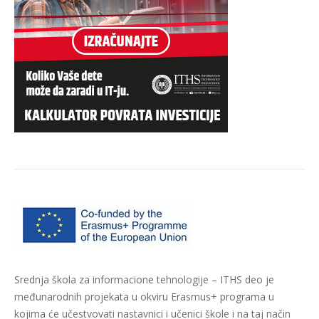
Srednja škola za informacione tehnologije – ITHS deo je
međunarodnih projekata u okviru Erasmus+ programa u
kojima će učestvovati nastavnici i učenici škole i na taj način