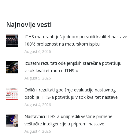
Najnovije vesti
ITHS maturanti još jednom potvrdili kvalitet nastave –
100% prolaznost na maturskom ispitu
August 6, 2026
Izuzetni rezultati odeljenjskih starešina potvrđuju
visok kvalitet rada u ITHS-u
August 5, 2026
Odlični rezultati godišnje evaluacije nastavnog
osoblja ITHS-a potvrđuju visok kvalitet nastave
August 4, 2026
Nastavnici ITHS-a unapredili veštine primene
veštačke inteligencije u pripremi nastave
August 4, 2026