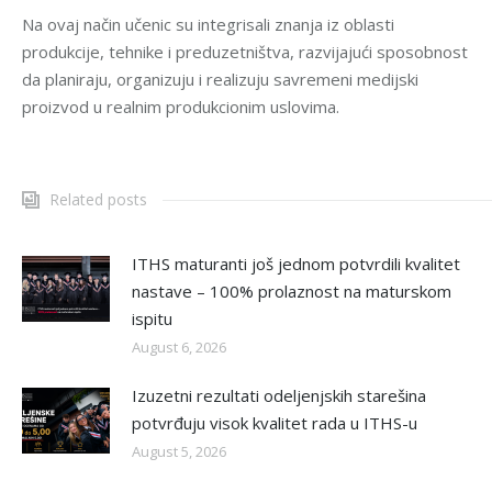
Na ovaj način učenic su integrisali znanja iz oblasti
produkcije, tehnike i preduzetništva, razvijajući sposobnost
da planiraju, organizuju i realizuju savremeni medijski
proizvod u realnim produkcionim uslovima.
Related posts
ITHS maturanti još jednom potvrdili kvalitet
nastave – 100% prolaznost na maturskom
ispitu
August 6, 2026
Izuzetni rezultati odeljenjskih starešina
potvrđuju visok kvalitet rada u ITHS-u
August 5, 2026