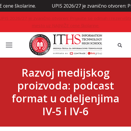
kolarine.
UPIS 2026/27 je zvanično otvoren: Prijavite 
UPIS 2026/27 je zvanično otvoren: Prijavite se odmah i rezervišit
mesto uz NAJNIŽE cene školarine.
Razvoj medijskog
proizvoda: podcast
format u odeljenjima
IV-5 i IV-6