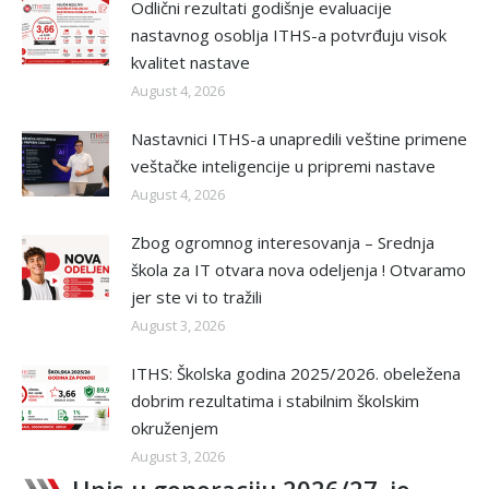
Odlični rezultati godišnje evaluacije
nastavnog osoblja ITHS-a potvrđuju visok
kvalitet nastave
August 4, 2026
Nastavnici ITHS-a unapredili veštine primene
veštačke inteligencije u pripremi nastave
August 4, 2026
Zbog ogromnog interesovanja – Srednja
škola za IT otvara nova odeljenja ! Otvaramo
jer ste vi to tražili
August 3, 2026
ITHS: Školska godina 2025/2026. obeležena
dobrim rezultatima i stabilnim školskim
okruženjem
August 3, 2026
Upis u generaciju 2026/27. je