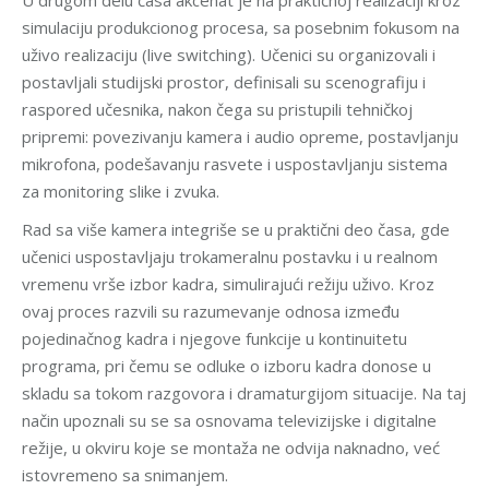
simulaciju produkcionog procesa, sa posebnim fokusom na
uživo realizaciju (live switching). Učenici su organizovali i
postavljali studijski prostor, definisali su scenografiju i
raspored učesnika, nakon čega su pristupili tehničkoj
pripremi: povezivanju kamera i audio opreme, postavljanju
mikrofona, podešavanju rasvete i uspostavljanju sistema
za monitoring slike i zvuka.
Rad sa više kamera integriše se u praktični deo časa, gde
učenici uspostavljaju trokameralnu postavku i u realnom
vremenu vrše izbor kadra, simulirajući režiju uživo. Kroz
ovaj proces razvili su razumevanje odnosa između
pojedinačnog kadra i njegove funkcije u kontinuitetu
programa, pri čemu se odluke o izboru kadra donose u
skladu sa tokom razgovora i dramaturgijom situacije. Na taj
način upoznali su se sa osnovama televizijske i digitalne
režije, u okviru koje se montaža ne odvija naknadno, već
istovremeno sa snimanjem.