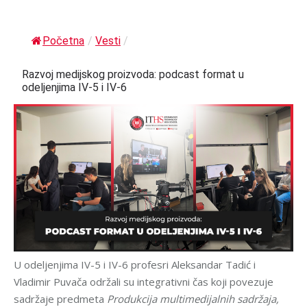
Početna
/
Vesti
/
Razvoj medijskog proizvoda: podcast format u
odeljenjima IV-5 i IV-6
U odeljenjima IV-5 i IV-6 profesri Aleksandar Tadić i
Vladimir Puvača održali su integrativni čas koji povezuje
sadržaje predmeta
Produkcija multimedijalnih sadržaja,