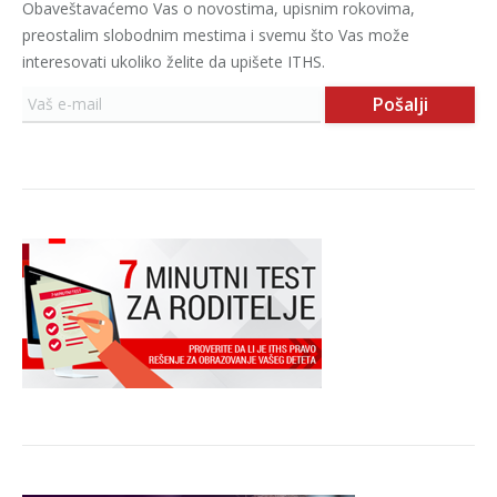
Obaveštavaćemo Vas o novostima, upisnim rokovima,
preostalim slobodnim mestima i svemu što Vas može
interesovati ukoliko želite da upišete ITHS.