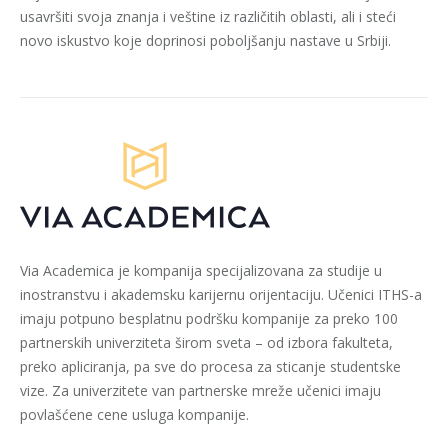
usavršiti svoja znanja i veštine iz različitih oblasti, ali i steći
novo iskustvo koje doprinosi poboljšanju nastave u Srbiji.
Via Academica je kompanija specijalizovana za studije u
inostranstvu i akademsku karijernu orijentaciju. Učenici ITHS-a
imaju potpuno besplatnu podršku kompanije za preko 100
partnerskih univerziteta širom sveta – od izbora fakulteta,
preko apliciranja, pa sve do procesa za sticanje studentske
vize. Za univerzitete van partnerske mreže učenici imaju
povlašćene cene usluga kompanije.