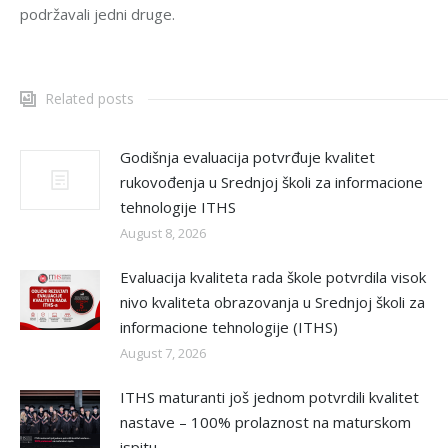
podržavali jedni druge.
Related posts
Godišnja evaluacija potvrđuje kvalitet
rukovođenja u Srednjoj školi za informacione
tehnologije ITHS
August 8, 2026
Evaluacija kvaliteta rada škole potvrdila visok
nivo kvaliteta obrazovanja u Srednjoj školi za
informacione tehnologije (ITHS)
August 7, 2026
ITHS maturanti još jednom potvrdili kvalitet
nastave – 100% prolaznost na maturskom
ispitu