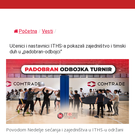
Početna
/
Vesti
/
Učenici i nastavnici ITHS-a pokazali zajedništvo i timski
duh u „padobran-odbojci”
Povodom Nedelje sećanja i zajedništva u ITHS-u održani