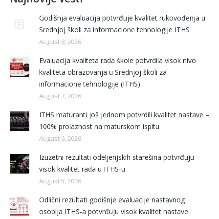
Godišnja evaluacija potvrđuje kvalitet rukovođenja u
Srednjoj školi za informacione tehnologije ITHS
August 8, 2026
Evaluacija kvaliteta rada škole potvrdila visok nivo
kvaliteta obrazovanja u Srednjoj školi za
informacione tehnologije (ITHS)
August 7, 2026
ITHS maturanti još jednom potvrdili kvalitet nastave –
100% prolaznost na maturskom ispitu
August 6, 2026
Izuzetni rezultati odeljenjskih starešina potvrđuju
visok kvalitet rada u ITHS-u
August 5, 2026
Odlični rezultati godišnje evaluacije nastavnog
osoblja ITHS-a potvrđuju visok kvalitet nastave