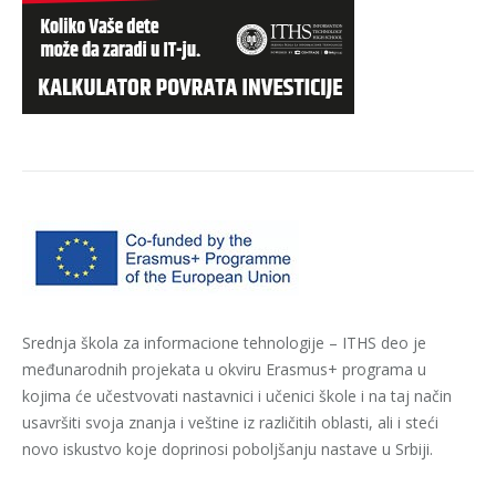
Srednja škola za informacione tehnologije – ITHS deo je
međunarodnih projekata u okviru Erasmus+ programa u
kojima će učestvovati nastavnici i učenici škole i na taj način
usavršiti svoja znanja i veštine iz različitih oblasti, ali i steći
novo iskustvo koje doprinosi poboljšanju nastave u Srbiji.