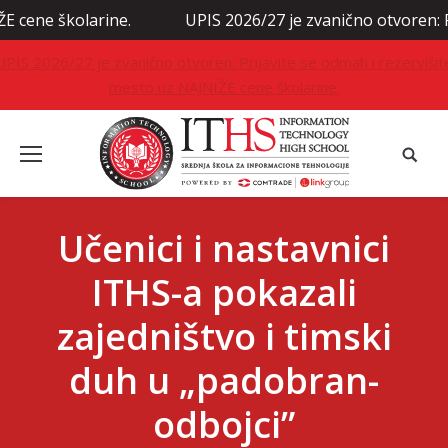
školarine.
UPIS 2026/27 je zvanično otvoren: Prijavite
UPIS 2026/27 je zvanično otvoren: Prijavite se odmah i rezervišit
mesto uz NAJNIŽE cene školarine.
Učenici i nastavnici
ITHS-a pokazali
zajedništvo i timski
duh u „padobran-
odbojci”