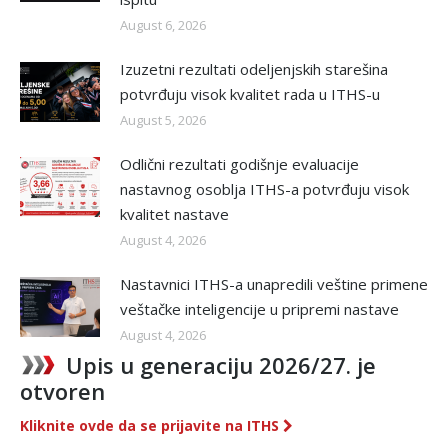
August 6, 2026
Izuzetni rezultati odeljenjskih starešina
potvrđuju visok kvalitet rada u ITHS-u
August 5, 2026
Odlični rezultati godišnje evaluacije
nastavnog osoblja ITHS-a potvrđuju visok
kvalitet nastave
August 4, 2026
Nastavnici ITHS-a unapredili veštine primene
veštačke inteligencije u pripremi nastave
August 4, 2026
Upis u generaciju 2026/27. je
otvoren
Kliknite ovde da se prijavite na ITHS