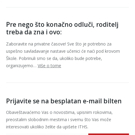
Pre nego što konačno odluči, roditelj
treba da zna i ovo:
Zaboravite na privatne časove! Sve što je potrebno za
uspešno savladavanje nastave učenici će naći pod krovom
Škole. Pobrinuli smo se da, ukoliko bude potrebe,
organizujemo…
Više o tome
Prijavite se na besplatan e-mail bilten
Obaveštavaćemo Vas o novostima, upisnim rokovima,
preostalim slobodnim mestima i svemu što Vas može
interesovati ukoliko želite da upišete ITHS.