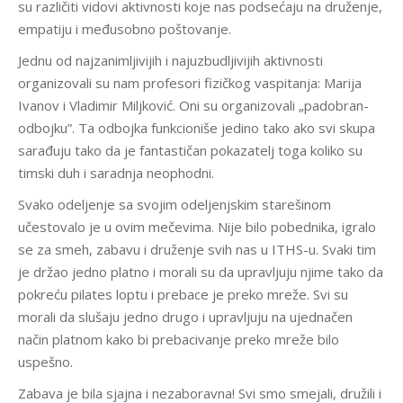
su različiti vidovi aktivnosti koje nas podsećaju na druženje,
empatiju i međusobno poštovanje.
Jednu od najzanimljivijih i najuzbudljivijih aktivnosti
organizovali su nam profesori fizičkog vaspitanja: Marija
Ivanov i Vladimir Miljković. Oni su organizovali „padobran-
odbojku”. Ta odbojka funkcioniše jedino tako ako svi skupa
sarađuju tako da je fantastičan pokazatelj toga koliko su
timski duh i saradnja neophodni.
Svako odeljenje sa svojim odeljenjskim starešinom
učestovalo je u ovim mečevima. Nije bilo pobednika, igralo
se za smeh, zabavu i druženje svih nas u ITHS-u. Svaki tim
je držao jedno platno i morali su da upravljuju njime tako da
pokreću pilates loptu i prebace je preko mreže. Svi su
morali da slušaju jedno drugo i upravljuju na ujednačen
način platnom kako bi prebacivanje preko mreže bilo
uspešno.
Zabava je bila sjajna i nezaboravna! Svi smo smejali, družili i