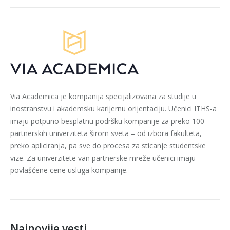
Via Academica je kompanija specijalizovana za studije u
inostranstvu i akademsku karijernu orijentaciju. Učenici ITHS-a
imaju potpuno besplatnu podršku kompanije za preko 100
partnerskih univerziteta širom sveta – od izbora fakulteta,
preko apliciranja, pa sve do procesa za sticanje studentske
vize. Za univerzitete van partnerske mreže učenici imaju
povlašćene cene usluga kompanije.
Najnovije vesti