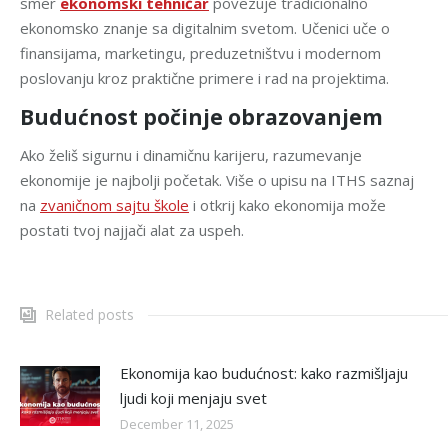
smer
ekonomski tehničar
povezuje tradicionalno
ekonomsko znanje sa digitalnim svetom. Učenici uče o
finansijama, marketingu, preduzetništvu i modernom
poslovanju kroz praktične primere i rad na projektima.
Budućnost počinje obrazovanjem
Ako želiš sigurnu i dinamičnu karijeru, razumevanje
ekonomije je najbolji početak. Više o upisu na ITHS saznaj
na
zvaničnom sajtu škole
i otkrij kako ekonomija može
postati tvoj najjači alat za uspeh.
Related posts
Ekonomija kao budućnost: kako razmišljaju
ljudi koji menjaju svet
December 11, 2025