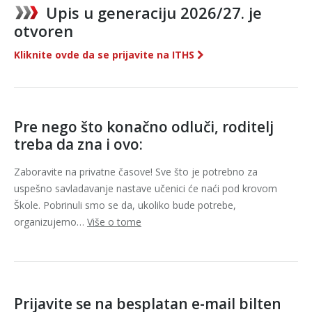
Upis u generaciju 2026/27. je
otvoren
Kliknite ovde da se prijavite na ITHS
Pre nego što konačno odluči, roditelj
treba da zna i ovo:
Zaboravite na privatne časove! Sve što je potrebno za
uspešno savladavanje nastave učenici će naći pod krovom
Škole. Pobrinuli smo se da, ukoliko bude potrebe,
organizujemo…
Više o tome
Prijavite se na besplatan e-mail bilten