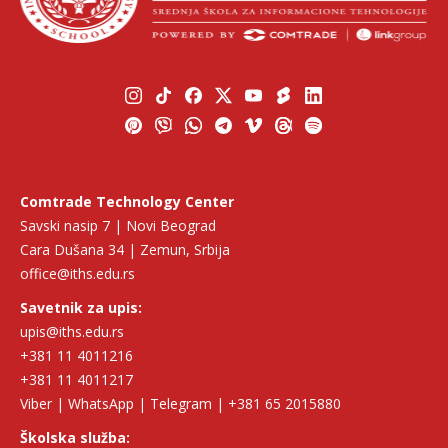
Comtrade Technology Center
Savski nasip 7 | Novi Beograd
Cara Dušana 34 | Zemun, Srbija
office@iths.edu.rs
Savetnik za upis:
upis@iths.edu.rs
+381 11 4011216
+381 11 4011217
Viber | WhatsApp | Telegram | +381 65 2015880
Školska služba: