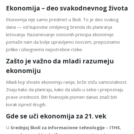
Ekonomija – deo svakodnevnog života
Ekonomija nije samo predmet u školi. To je deo svakog
dana — od kupovine omiljenog brenda do planiranja
letovanja. Razumevanje osnovnih principa ekonomije
pomaže nam da bolje upravljamo novcem, prepoznamo
prilike i izbegnemo nepotrebne rizike.
Zašto je važno da mladi razumeju
ekonomiju
Mladi koji shvate ekonomiju ranije, brže stiču samostalnost.
Znaju kako da planiraju, kako da ulažu u sebe i prepoznaju
prave vrednosti. Biti finansijski pismen danas znači biti
korak ispred drugih.
Gde se uči ekonomija za 21. vek
U
Srednjoj školi za informacione tehnologije – ITHS
,