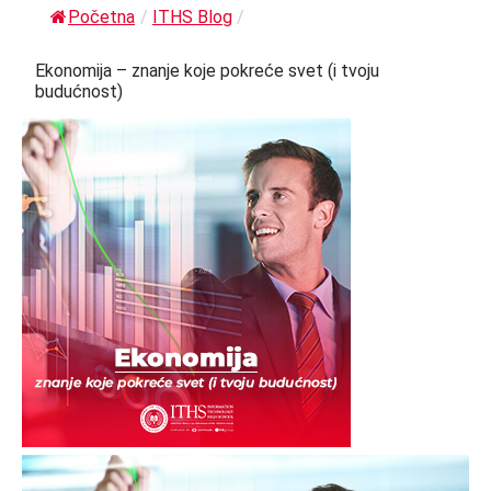
Početna
/
ITHS Blog
/
Ekonomija – znanje koje pokreće svet (i tvoju
budućnost)