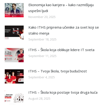
Ekonomija kao karijera – kako razmišljaju
uspešni ljudi
November 20, 2025
Kako ITHS priprema učenike za svet koji se
stalno menja
September 18, 2025
ITHS – Škola koja oblikuje lidere IT sveta
September 11, 2025
ITHS – Tvoja škola, tvoja budućnost
September 4, 2025
ITHS – Škola koja postaje tvoja druga kuća
August 28, 2025