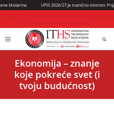
rine.
UPIS 2026/27 je zvanično otvoren: Prijavite se 
UPIS 2026/27 je zvanično otvoren: Prijavite se odmah i rezervišit
mesto uz NAJNIŽE cene školarine.
Ekonomija – znanje
koje pokreće svet (i
tvoju budućnost)