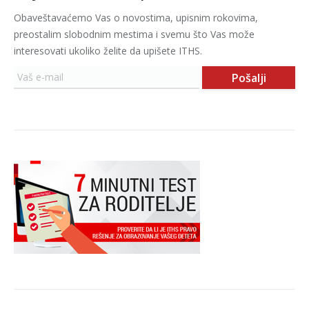
Obaveštavaćemo Vas o novostima, upisnim rokovima,
preostalim slobodnim mestima i svemu što Vas može
interesovati ukoliko želite da upišete ITHS.