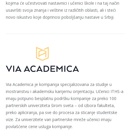
kojima će učestvovati nastavnici i učenici škole i na taj način
usavršiti svoja znanja i veštine iz različitih oblasti, ali i steći
novo iskustvo koje doprinosi poboljšanju nastave u Srbiji.
Via Academica je kompanija specijalizovana za studije u
inostranstvu i akademsku karijernu orijentaciju. Učenici ITHS-a
imaju potpuno besplatnu podršku kompanije za preko 100
partnerskih univerziteta širom sveta – od izbora fakulteta,
preko apliciranja, pa sve do procesa za sticanje studentske
vize. Za univerzitete van partnerske mreže učenici imaju
povlašćene cene usluga kompanije.