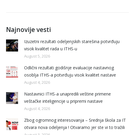
Najnovije vesti
Izuzetni rezultati odeljenjskih starešina potvrđuju
visok kvalitet rada u ITHS-u
August 5, 2026
Odlični rezultati godišnje evaluacije nastavnog
osoblja ITHS-a potvrđuju visok kvalitet nastave
August 4, 2026
Nastavnici ITHS-a unapredili veštine primene
veštačke inteligencije u pripremi nastave
August 4, 2026
Zbog ogromnog interesovanja – Srednja škola za IT
otvara nova odeljenja ! Otvaramo jer ste vi to tražili
August 3, 2026