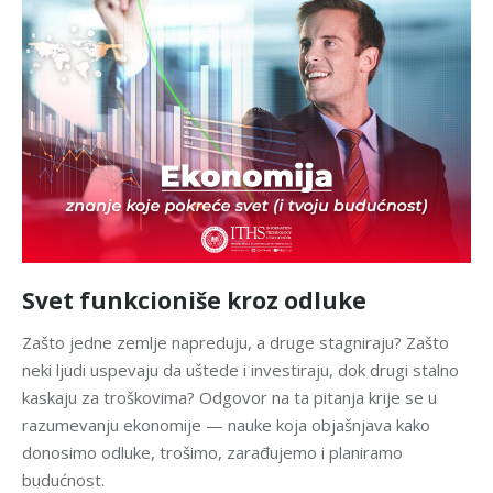
Svet funkcioniše kroz odluke
Zašto jedne zemlje napreduju, a druge stagniraju? Zašto
neki ljudi uspevaju da uštede i investiraju, dok drugi stalno
kaskaju za troškovima? Odgovor na ta pitanja krije se u
razumevanju ekonomije — nauke koja objašnjava kako
donosimo odluke, trošimo, zarađujemo i planiramo
budućnost.