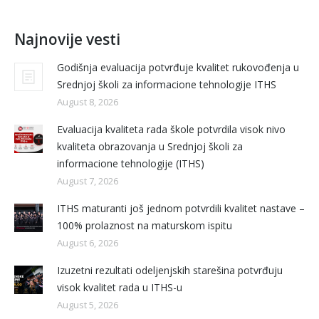
Najnovije vesti
Godišnja evaluacija potvrđuje kvalitet rukovođenja u
Srednjoj školi za informacione tehnologije ITHS
August 8, 2026
Evaluacija kvaliteta rada škole potvrdila visok nivo
kvaliteta obrazovanja u Srednjoj školi za
informacione tehnologije (ITHS)
August 7, 2026
ITHS maturanti još jednom potvrdili kvalitet nastave –
100% prolaznost na maturskom ispitu
August 6, 2026
Izuzetni rezultati odeljenjskih starešina potvrđuju
visok kvalitet rada u ITHS-u
August 5, 2026