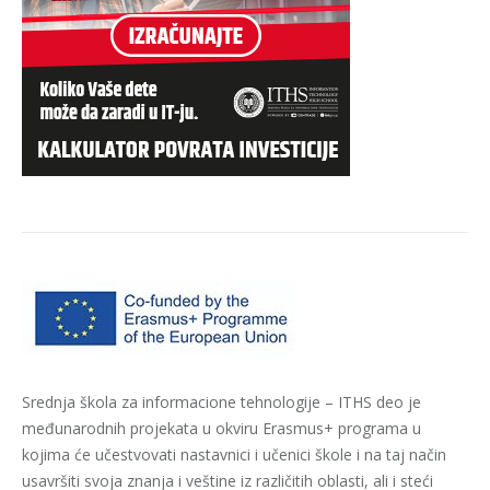
Srednja škola za informacione tehnologije – ITHS deo je
međunarodnih projekata u okviru Erasmus+ programa u
kojima će učestvovati nastavnici i učenici škole i na taj način
usavršiti svoja znanja i veštine iz različitih oblasti, ali i steći