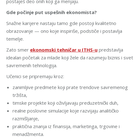
postaješ deo onih koji ga menjaju.
Gde počinje put uspešnih ekonomista?
Snažne karijere nastaju tamo gde postoji kvalitetno
obrazovanje — ono koje inspiriše, podstiče i postavlja
temelje.
Zato smer
ekonomski tehničar u ITHS-u
predstavlja
idealan početak za mlade koji žele da razumeju biznis i svet
savremenih tehnologija.
Učenici se pripremaju kroz:
zanimljive predmete koji prate trendove savremenog
tržišta,
timske projekte koji oživljavaju preduzetnički duh,
realne poslovne simulacije koje razvijaju analitičko
razmišljanje,
praktična znanja iz finansija, marketinga, trgovine i
menadžmenta.