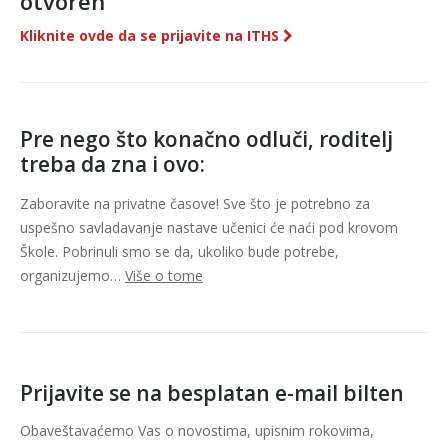
otvoren
Kliknite ovde da se prijavite na ITHS
Pre nego što konačno odluči, roditelj
treba da zna i ovo:
Zaboravite na privatne časove! Sve što je potrebno za
uspešno savladavanje nastave učenici će naći pod krovom
Škole. Pobrinuli smo se da, ukoliko bude potrebe,
organizujemo…
Više o tome
Prijavite se na besplatan e-mail bilten
Obaveštavaćemo Vas o novostima, upisnim rokovima,