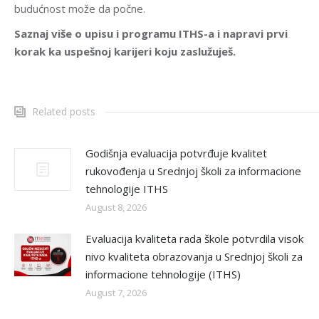
budućnost može da počne.
Saznaj više o upisu i programu ITHS-a i napravi prvi
korak ka uspešnoj karijeri koju zaslužuješ.
Related posts
Godišnja evaluacija potvrđuje kvalitet
rukovođenja u Srednjoj školi za informacione
tehnologije ITHS
August 8, 2026
Evaluacija kvaliteta rada škole potvrdila visok
nivo kvaliteta obrazovanja u Srednjoj školi za
informacione tehnologije (ITHS)
August 7, 2026