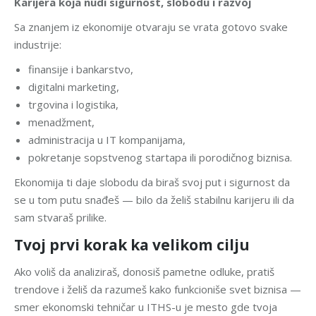
Karijera koja nudi sigurnost, slobodu i razvoj
Sa znanjem iz ekonomije otvaraju se vrata gotovo svake
industrije:
finansije i bankarstvo,
digitalni marketing,
trgovina i logistika,
menadžment,
administracija u IT kompanijama,
pokretanje sopstvenog startapa ili porodičnog biznisa.
Ekonomija ti daje slobodu da biraš svoj put i sigurnost da
se u tom putu snađeš — bilo da želiš stabilnu karijeru ili da
sam stvaraš prilike.
Tvoj prvi korak ka velikom cilju
Ako voliš da analiziraš, donosiš pametne odluke, pratiš
trendove i želiš da razumeš kako funkcioniše svet biznisa —
smer ekonomski tehničar u ITHS-u je mesto gde tvoja