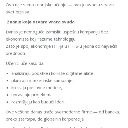
Ovo nije samo teorijsko učenje — ovo je uvod u stvarni
svet biznisa.
Znanje koje otvara vrata svuda
Danas je nemoguće zamisliti uspešnu kompaniju bez
ekonomiste koji razume tehnologiju.
Zato je spoj ekonomije i IT-ja u ITHS-u jedna od najvećih
prednosti.
Učenici uče kako da:
analiziraju podatke i koriste digitalne alate,
planiraju marketinške kampanje,
kreiraju poslovne modele,
upravljaju projektima,
razmišljaju kao budući lideri.
Ove veštine danas traže
sve
moderne firme — od banaka,
preko startapa, do globalnih korporacija.