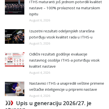
ITHS maturanti još jednom potvrdili kvalitet
nastave – 100% prolaznost na maturskom
ispitu
August 6, 2026
Izuzetni rezultati odeljenjskih starešina
potvrđuju visok kvalitet rada u ITHS-u
August 5, 2026
Odlični rezultati godišnje evaluacije
nastavnog osoblja ITHS-a potvrđuju visok
kvalitet nastave
August 4, 2026
Nastavnici ITHS-a unapredili veštine primene
veštačke inteligencije u pripremi nastave
August 4, 2026
Upis u generaciju 2026/27. je