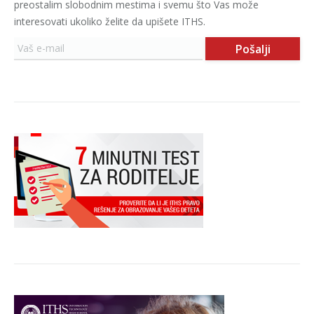
preostalim slobodnim mestima i svemu što Vas može
interesovati ukoliko želite da upišete ITHS.