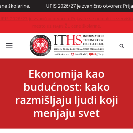
rine.
UPIS 2026/27 je zvanično otvoren: Prijavite se o
UPIS 2026/27 je zvanično otvoren: Prijavite se odmah i rezervišit
mesto uz NAJNIŽE cene školarine.
Ekonomija kao
budućnost: kako
razmišljaju ljudi koji
menjaju svet