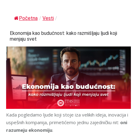
Početna
/
Vesti
/
Ekonomija kao budućnost: kako razmišljaju ljudi koji
menjaju svet
Kada pogledamo ljude koji stoje iza velikih ideja, inovacija i
uspešnih kompanija, primetićemo jednu zajedničku nit:
oni
razumeju ekonomiju
.