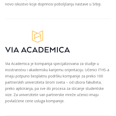
novo iskustvo koje doprinosi poboljšanju nastave u Srbiji.
Via Academica je kompanija specijalizovana za studije u
inostranstvu i akademsku karijernu orijentaciju. Učenici ITHS-a
imaju potpuno besplatnu podršku kompanije za preko 100
partnerskih univerziteta širom sveta – od izbora fakulteta,
preko apliciranja, pa sve do procesa za sticanje studentske
vize. Za univerzitete van partnerske mreže učenici imaju
povlašćene cene usluga kompanije.