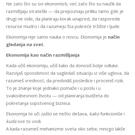
Ne zato što su svi ekonomisti, već zato što su naučili da
razmišljaju strateški — da prepoznaju priliku tamo gde je
drugi ne vide, da planiraju korak unapred, da rasporede
resurse mudro i da razumeju šta pokreće tržište i ljude.
Ekonomija nije samo nauka o novcu. Ekonomija je
način
gledanja na svet
.
Ekonomija kao način razmišljanja
Kada učiš ekonomiju, učiš kako da donosiš bolje odluke.
Razvijaš sposobnost da sagledaš situaciju iz više uglova, da
razumeš vrednost, da predvidiš posledice i proceniš rizik.
To je znanje koje jednako pomaže i u poslu i u
svakodnevnom životu — od planiranja budžeta do
pokretanja sopstvenog biznisa.
Ekonomija te uči
zašto
se nešto dešava,
kako
funkcioniše i
kuda
sve to vodi.
A kada razumeš mehanizme sveta oko sebe, mnogo lakše