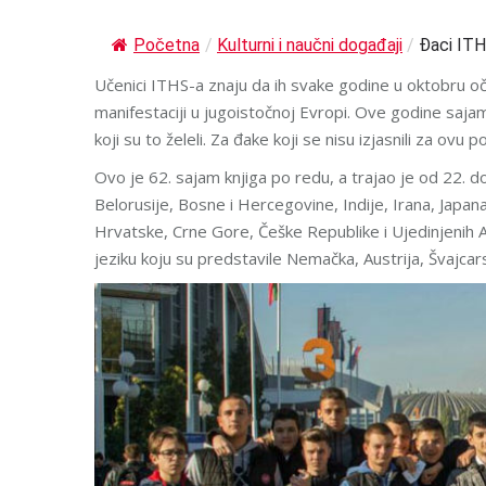
Početna
/
Kulturni i naučni događaji
/
Đaci ITH
Učenici ITHS-a znaju da ih svake godine u oktobru oče
manifestaciji u jugoistočnoj Evropi. Ove godine sajam 
koji su to želeli. Za đake koji se nisu izjasnili za ov
Ovo je 62. sajam knjiga po redu, a trajao je od 22. do 
Belorusije, Bosne i Hercegovine, Indije, Irana, Japan
Hrvatske, Crne Gore, Češke Republike i Ujedinjenih 
jeziku koju su predstavile Nemačka, Austrija, Švajcars