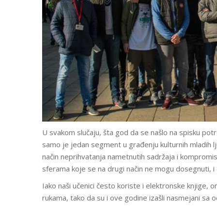
U svakom slučaju, šta god da se našlo na spisku pot
samo je jedan segment u građenju kulturnih mladih lju
način neprihvatanja nametnutih sadržaja i kompromisa
sferama koje se na drugi način ne mogu dosegnuti, i 
Iako naši učenici često koriste i elektronske knjige, 
rukama, tako da su i ove godine izašli nasmejani sa o