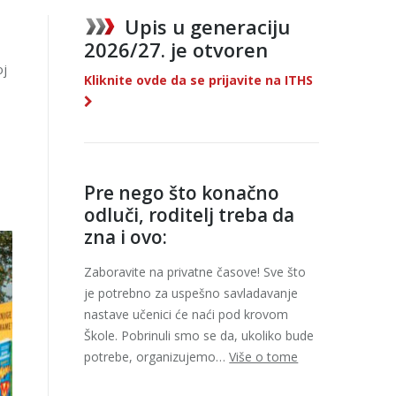
Upis u generaciju
2026/27. je otvoren
oj
Kliknite ovde da se prijavite na ITHS
Pre nego što konačno
odluči, roditelj treba da
zna i ovo:
Zaboravite na privatne časove! Sve što
je potrebno za uspešno savladavanje
nastave učenici će naći pod krovom
Škole. Pobrinuli smo se da, ukoliko bude
potrebe, organizujemo…
Više o tome