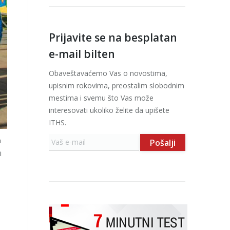
Prijavite se na besplatan
e-mail bilten
Obaveštavaćemo Vas o novostima,
upisnim rokovima, preostalim slobodnim
mestima i svemu što Vas može
interesovati ukoliko želite da upišete
ITHS.
a
i