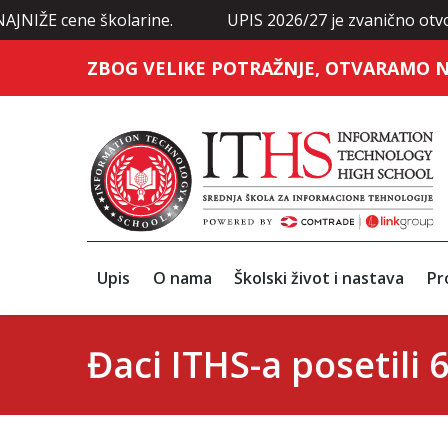
ne školarine.
UPIS 2026/27 je zvanično otvoren: Prijav
ZBOG VELIKE POTRAŽNJE, OTVARAMO N
Upis
O nama
Školski život i nastava
Pr
Đaci ITHS-a posetili