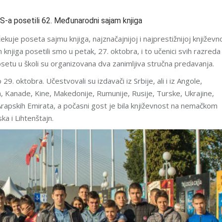
S-a posetili 62. Međunarodni sajam knjiga
kuje poseta sajmu knjiga, najznačajnijoj i najprestižnijoj književn
knjiga posetili smo u petak, 27. oktobra, i to učenici svih razreda
u posetu u školi su organizovana dva zanimljiva stručna predavanja.
29. oktobra. Učestvovali su izdavači iz Srbije, ali i iz Angole,
a, Kanade, Kine, Makedonije, Rumunije, Rusije, Turske, Ukrajine,
Arapskih Emirata, a počasni gost je bila književnost na nemačkom
ka i Lihtenštajn.