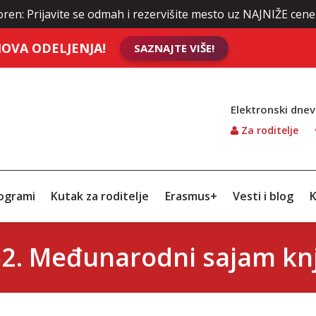
ite se odmah i rezervišite mesto uz NAJNIŽE cene školarine.
OVA ODELJENJA!
SAZNAJTE VIŠE!
Elektronski dnev
Za roditelje
ogrami
Kutak za roditelje
Erasmus+
Vesti i blog
K
 62. Međunarodni sajam kn