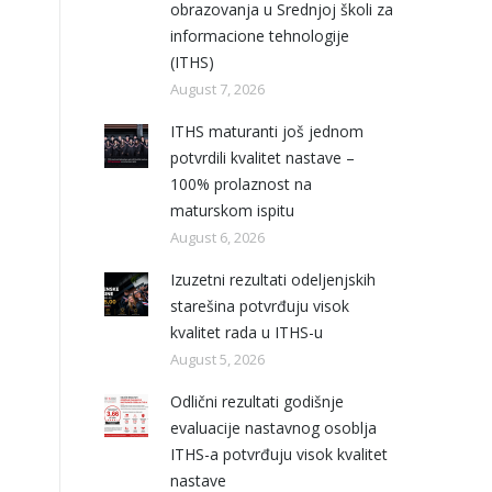
obrazovanja u Srednjoj školi za
informacione tehnologije
(ITHS)
August 7, 2026
ITHS maturanti još jednom
potvrdili kvalitet nastave –
100% prolaznost na
maturskom ispitu
August 6, 2026
Izuzetni rezultati odeljenjskih
starešina potvrđuju visok
kvalitet rada u ITHS-u
August 5, 2026
Odlični rezultati godišnje
evaluacije nastavnog osoblja
ITHS-a potvrđuju visok kvalitet
nastave