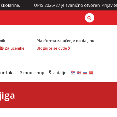
UPIS 2026/27 je zvanično otvoren: Prijavite se odmah 
nik
Platforma za učenje na daljinu
Za učenike
Ulogujte se ovde
ontakt
School shop
Šta dalje
jiga