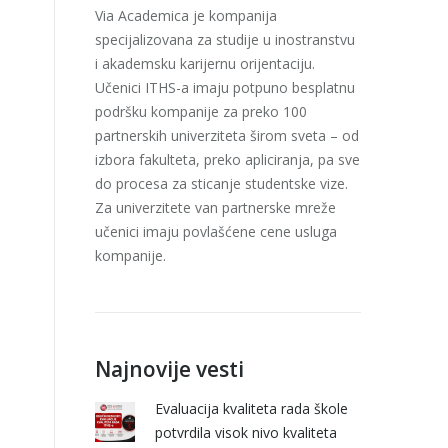
Via Academica je kompanija
specijalizovana za studije u inostranstvu
i akademsku karijernu orijentaciju.
Učenici ITHS-a imaju potpuno besplatnu
podršku kompanije za preko 100
partnerskih univerziteta širom sveta – od
izbora fakulteta, preko apliciranja, pa sve
do procesa za sticanje studentske vize.
Za univerzitete van partnerske mreže
učenici imaju povlašćene cene usluga
kompanije.
Najnovije vesti
Evaluacija kvaliteta rada škole
potvrdila visok nivo kvaliteta