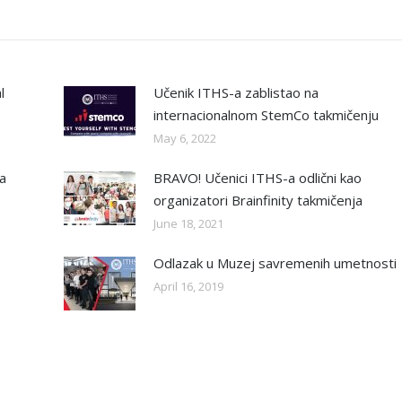
l
Učenik ITHS-a zablistao na
internacionalnom StemCo takmičenju
May 6, 2022
va
BRAVO! Učenici ITHS-a odlični kao
organizatori Brainfinity takmičenja
June 18, 2021
Odlazak u Muzej savremenih umetnosti
April 16, 2019