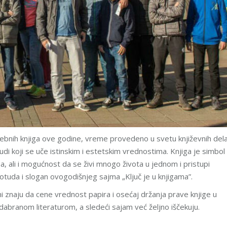
rebnih knjiga ove godine, vreme provedeno u svetu književnih del
di koji se uče istinskim i estetskim vrednostima. Knjiga je simbol 
, ali i mogućnost da se živi mnogo života u jednom i pristupi
otuda i slogan ovogodišnjeg sajma „Ključ je u knjigama”.
oni znaju da cene vrednost papira i osećaj držanja prave knjige u
dabranom literaturom, a sledeći sajam već željno iščekuju.