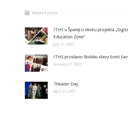
Related posts
ITHS u Španiji u okviru projekta „Digita
Education Zone”
July 12, 2022
ITHS proslavio školsku slavu Sveti Sa
January 27, 2022
Theater Day
April 21, 2021