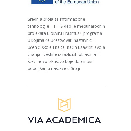
Srednja škola za informacione
tehnologije – ITHS deo je međunarodnih
projekata u okviru Erasmus+ programa
u kojima će učestvovati nastavnici i
učenici škole i na taj način usavršiti svoja
znanja i veštine iz različitih oblasti, ali i
steći novo iskustvo koje doprinosi
poboljšanju nastave u Srbiji.