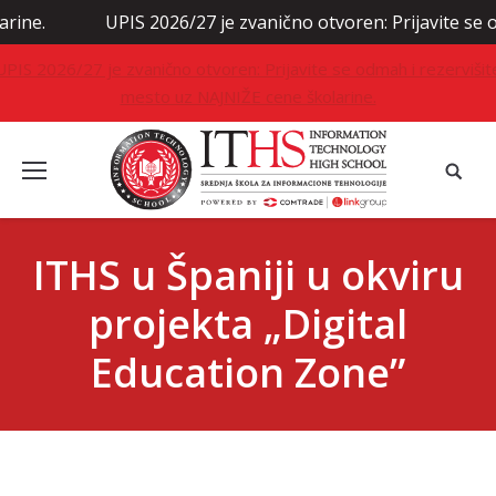
no otvoren: Prijavite se odmah i rezervišite mesto uz NAJNIŽ
UPIS 2026/27 je zvanično otvoren: Prijavite se odmah i rezervišit
mesto uz NAJNIŽE cene školarine.
ITHS u Španiji u okviru
projekta „Digital
Education Zone”