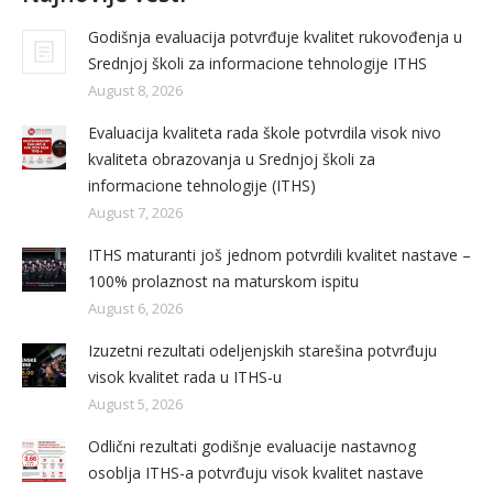
Godišnja evaluacija potvrđuje kvalitet rukovođenja u
Srednjoj školi za informacione tehnologije ITHS
August 8, 2026
Evaluacija kvaliteta rada škole potvrdila visok nivo
kvaliteta obrazovanja u Srednjoj školi za
informacione tehnologije (ITHS)
August 7, 2026
ITHS maturanti još jednom potvrdili kvalitet nastave –
100% prolaznost na maturskom ispitu
August 6, 2026
Izuzetni rezultati odeljenjskih starešina potvrđuju
visok kvalitet rada u ITHS-u
August 5, 2026
Odlični rezultati godišnje evaluacije nastavnog
osoblja ITHS-a potvrđuju visok kvalitet nastave