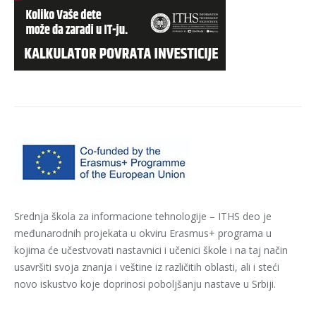
Srednja škola za informacione tehnologije – ITHS deo je
međunarodnih projekata u okviru Erasmus+ programa u
kojima će učestvovati nastavnici i učenici škole i na taj način
usavršiti svoja znanja i veštine iz različitih oblasti, ali i steći
novo iskustvo koje doprinosi poboljšanju nastave u Srbiji.