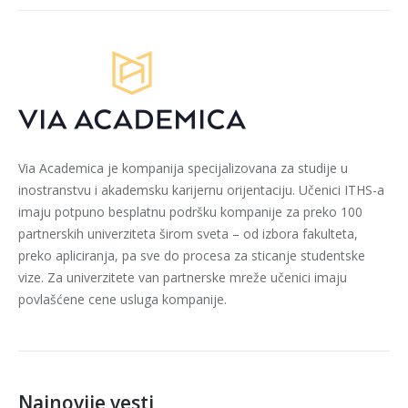
Via Academica je kompanija specijalizovana za studije u
inostranstvu i akademsku karijernu orijentaciju. Učenici ITHS-a
imaju potpuno besplatnu podršku kompanije za preko 100
partnerskih univerziteta širom sveta – od izbora fakulteta,
preko apliciranja, pa sve do procesa za sticanje studentske
vize. Za univerzitete van partnerske mreže učenici imaju
povlašćene cene usluga kompanije.
Najnovije vesti