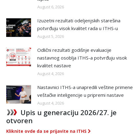
August 6, 2026
Izuzetni rezultati odeljenjskih starešina
potvrđuju visok kvalitet rada u ITHS-u
August 5, 2026
Odlični rezultati godišnje evaluacije
nastavnog osoblja ITHS-a potvrđuju visok
kvalitet nastave
August 4, 2026
Nastavnici ITHS-a unapredili veštine primene
veštačke inteligencije u pripremi nastave
August 4, 2026
Upis u generaciju 2026/27. je
otvoren
Kliknite ovde da se prijavite na ITHS