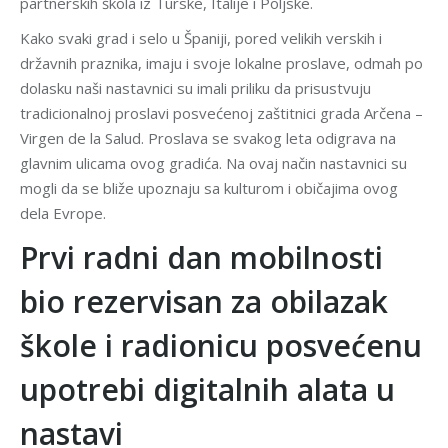
partnerskih škola iz Turske, Italije i Poljske.
Kako svaki grad i selo u Španiji, pored velikih verskih i
državnih praznika, imaju i svoje lokalne proslave, odmah po
dolasku naši nastavnici su imali priliku da prisustvuju
tradicionalnoj proslavi posvećenoj zaštitnici grada Arčena –
Virgen de la Salud. Proslava se svakog leta odigrava na
glavnim ulicama ovog gradića. Na ovaj način nastavnici su
mogli da se bliže upoznaju sa kulturom i običajima ovog
dela Evrope.
Prvi radni dan mobilnosti
bio rezervisan za obilazak
škole i radionicu posvećenu
upotrebi digitalnih alata u
nastavi