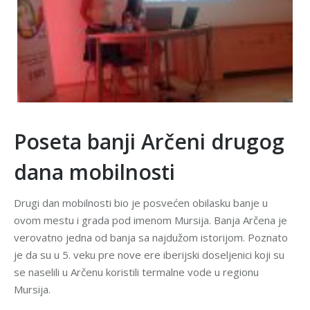
Poseta banji Arčeni drugog
dana mobilnosti
Drugi dan mobilnosti bio je posvećen obilasku banje u
ovom mestu i grada pod imenom Mursija. Banja Arčena je
verovatno jedna od banja sa najdužom istorijom. Poznato
je da su u 5. veku pre nove ere iberijski doseljenici koji su
se naselili u Arčenu koristili termalne vode u regionu
Mursija.