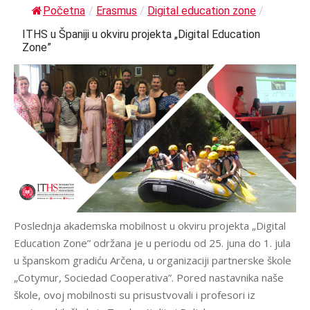
Početna
/
Erasmus
/
Digital education zone
/
ITHS u Španiji u okviru projekta „Digital Education
Zone”
Poslednja akademska mobilnost u okviru projekta „Digital
Education Zone” održana je u periodu od 25. juna do 1. jula
u španskom gradiću Arčena, u organizaciji partnerske škole
„Cotymur, Sociedad Cooperativa”. Pored nastavnika naše
škole, ovoj mobilnosti su prisustvovali i profesori iz