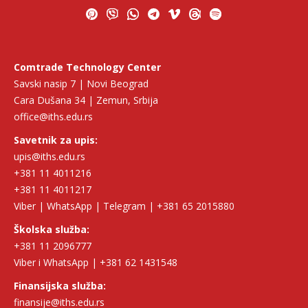
Comtrade Technology Center
Savski nasip 7 | Novi Beograd
Cara Dušana 34 | Zemun, Srbija
office@iths.edu.rs
Savetnik za upis:
upis@iths.edu.rs
+381 11 4011216
+381 11 4011217
Viber | WhatsApp | Telegram | +381 65 2015880
Školska služba:
+381 11 2096777
Viber i WhatsApp | +381 62 1431548
Finansijska služba:
finansije@iths.edu.rs