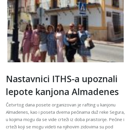
Nastavnici ITHS-a upoznali
lepote kanjona Almadenes
Četvrtog dana posete organizovan je rafting u kanjonu
Almadenes, kao i poseta dvema pećinama duž reke Segura,
u kojima mogu da se vide crteži iz doba praistorije. Pećine i
crteži koji se mogu videti na njihovim zidovima su pod