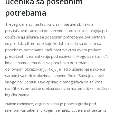
učenika sa posebnim
potrebama
Trećeg dana su nastavnici iz svih partnerskih škola
prisustvovali radionici posvećenoj upotrebi tehnologija pri
obučavanju učenika sa posebnim potrebama. Svi partneri
su predstavili metode koje koriste u radu sa decom sa
posebnim potrebama. Naši nastavnici su ovom prilikom
predstavili i veb-aplikaciju pod nazivom „Mogu sve što i ti”,
koja je namenjena deci sa posebnim potrebama u
osnovnom obrazovanju i koju je radio učenik naše škole u
saradnji sa defektolozima osnovne škole “Sava Jovanović
Sirogojno” Zemun. Ova aplikacija omogućava da se kroz
različite nivoe težine steknu osnovna matematička, jezička i
logička znanja.
Nakon radionice, organizovana je poseta gradu pod
imenom Kartahena, u kojem se nalazi čuveni amfiteatar iz