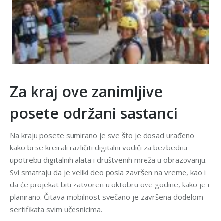
Za kraj ove zanimljive
posete održani sastanci
Na kraju posete sumirano je sve što je dosad urađeno
kako bi se kreirali različiti digitalni vodiči za bezbednu
upotrebu digitalnih alata i društvenih mreža u obrazovanju.
Svi smatraju da je veliki deo posla završen na vreme, kao i
da će projekat biti zatvoren u oktobru ove godine, kako je i
planirano. Čitava mobilnost svečano je završena dodelom
sertifikata svim učesnicima.