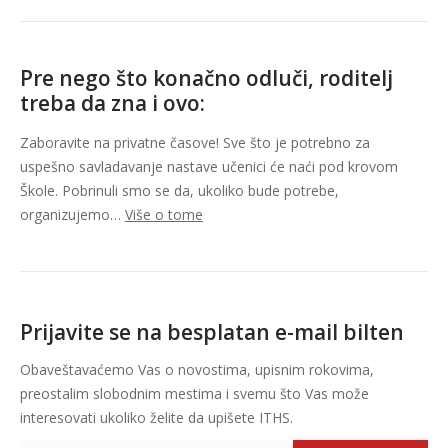
Pre nego što konačno odluči, roditelj
treba da zna i ovo:
Zaboravite na privatne časove! Sve što je potrebno za
uspešno savladavanje nastave učenici će naći pod krovom
Škole. Pobrinuli smo se da, ukoliko bude potrebe,
organizujemo…
Više o tome
Prijavite se na besplatan e-mail bilten
Obaveštavaćemo Vas o novostima, upisnim rokovima,
preostalim slobodnim mestima i svemu što Vas može
interesovati ukoliko želite da upišete ITHS.