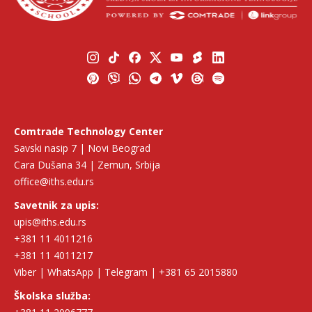
Comtrade Technology Center
Savski nasip 7 | Novi Beograd
Cara Dušana 34 | Zemun, Srbija
office@iths.edu.rs
Savetnik za upis:
upis@iths.edu.rs
+381 11 4011216
+381 11 4011217
Viber | WhatsApp | Telegram | +381 65 2015880
Školska služba: