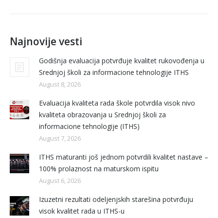
Najnovije vesti
Godišnja evaluacija potvrđuje kvalitet rukovođenja u
Srednjoj školi za informacione tehnologije ITHS
August 8, 2026
Evaluacija kvaliteta rada škole potvrdila visok nivo
kvaliteta obrazovanja u Srednjoj školi za
informacione tehnologije (ITHS)
August 7, 2026
ITHS maturanti još jednom potvrdili kvalitet nastave –
100% prolaznost na maturskom ispitu
August 6, 2026
Izuzetni rezultati odeljenjskih starešina potvrđuju
visok kvalitet rada u ITHS-u