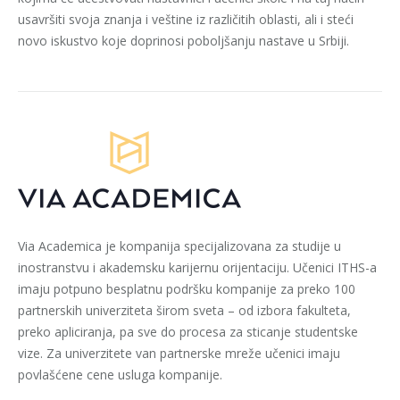
usavršiti svoja znanja i veštine iz različitih oblasti, ali i steći
novo iskustvo koje doprinosi poboljšanju nastave u Srbiji.
Via Academica je kompanija specijalizovana za studije u
inostranstvu i akademsku karijernu orijentaciju. Učenici ITHS-a
imaju potpuno besplatnu podršku kompanije za preko 100
partnerskih univerziteta širom sveta – od izbora fakulteta,
preko apliciranja, pa sve do procesa za sticanje studentske
vize. Za univerzitete van partnerske mreže učenici imaju
povlašćene cene usluga kompanije.