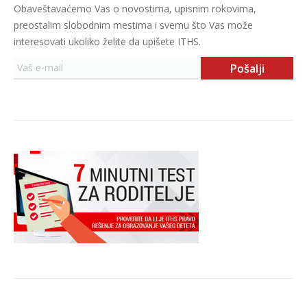
Obaveštavaćemo Vas o novostima, upisnim rokovima,
preostalim slobodnim mestima i svemu što Vas može
interesovati ukoliko želite da upišete ITHS.