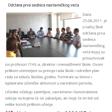
Održana prva sednica nastavničkog veća
Dana
25.08.2011. je
u našoj školi
održana prva
sednica
nastavničkog
veća kojoj su
prisustvovali
svi profesori ITHS-a, direktor i menadžment škole. Ovom
prilikom utemeljeni su principi rada škole i određen plan
rada za tekuću školsku godinu. Formirani su timovi i
isplanirane učeničke aktivnosti u narednom periodu.
Učenike očekuju zanimljive, savremene i konstruktivne
sekcije na kojima će se zabavljati, ali i koje će im biti od
velike koristi prilikom učenja.