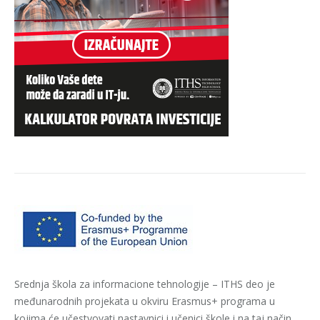
Srednja škola za informacione tehnologije – ITHS deo je
međunarodnih projekata u okviru Erasmus+ programa u
kojima će učestvovati nastavnici i učenici škole i na taj način