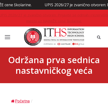
 školarine.
UPIS 2026/27 je zvanično otvoren: Prijavi
UPIS 2026/27 je zvanično otvoren: Prijavite se odmah i rezervišit
mesto uz NAJNIŽE cene školarine.
Održana prva sednica
nastavničkog veća
Početna
/