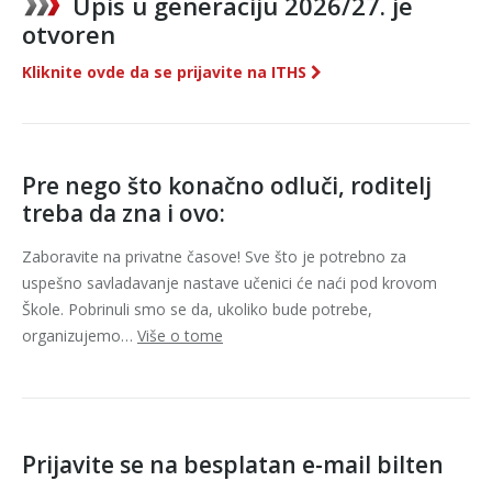
Upis u generaciju 2026/27. je
otvoren
Kliknite ovde da se prijavite na ITHS
Pre nego što konačno odluči, roditelj
treba da zna i ovo:
Zaboravite na privatne časove! Sve što je potrebno za
uspešno savladavanje nastave učenici će naći pod krovom
Škole. Pobrinuli smo se da, ukoliko bude potrebe,
organizujemo…
Više o tome
Prijavite se na besplatan e-mail bilten