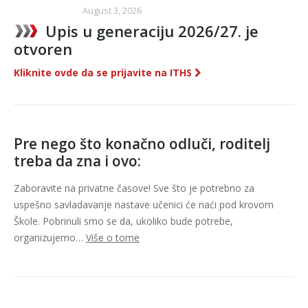
August 3, 2026
Upis u generaciju 2026/27. je
otvoren
Kliknite ovde da se prijavite na ITHS
Pre nego što konačno odluči, roditelj
treba da zna i ovo:
Zaboravite na privatne časove! Sve što je potrebno za
uspešno savladavanje nastave učenici će naći pod krovom
Škole. Pobrinuli smo se da, ukoliko bude potrebe,
organizujemo…
Više o tome