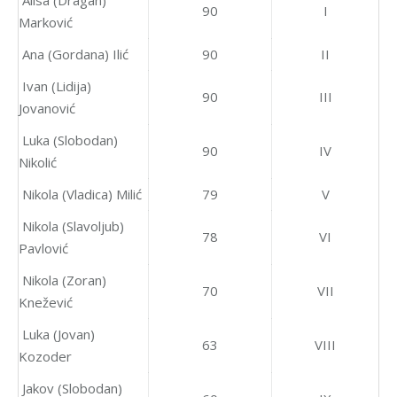
Alisa (Dragan)
90
I
Marković
Ana (Gordana) Ilić
90
II
Ivan (Lidija)
90
III
Jovanović
Luka (Slobodan)
90
IV
Nikolić
Nikola (Vladica) Milić
79
V
Nikola (Slavoljub)
78
VI
Pavlović
Nikola (Zoran)
70
VII
Knežević
Luka (Jovan)
63
VIII
Kozoder
Jakov (Slobodan)