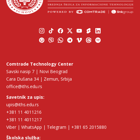
Comtrade Technology Center
Savski nasip 7 | Novi Beograd
Cara Dušana 34 | Zemun, Srbija
office@iths.edu.rs
Savetnik za upis:
upis@iths.edu.rs
+381 11 4011216
+381 11 4011217
Viber | WhatsApp | Telegram | +381 65 2015880
Školska služba: