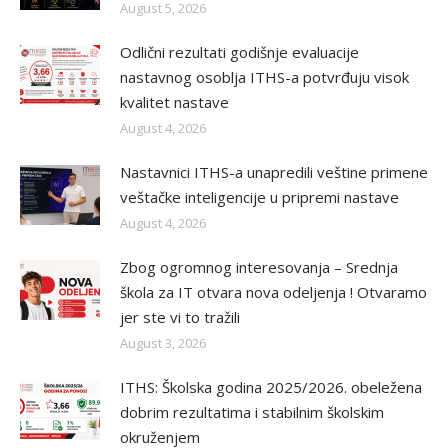
August 5, 2026
Odlični rezultati godišnje evaluacije
nastavnog osoblja ITHS-a potvrđuju visok
kvalitet nastave
August 4, 2026
Nastavnici ITHS-a unapredili veštine primene
veštačke inteligencije u pripremi nastave
August 4, 2026
Zbog ogromnog interesovanja – Srednja
škola za IT otvara nova odeljenja ! Otvaramo
jer ste vi to tražili
August 3, 2026
ITHS: Školska godina 2025/2026. obeležena
dobrim rezultatima i stabilnim školskim
okruženjem