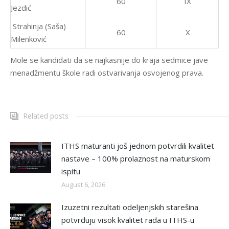
60
IX
Jezdić
Strahinja (Saša)
60
X
Milenković
Mole se kandidati da se najkasnije do kraja sedmice jave
menadžmentu škole radi ostvarivanja osvojenog prava.
Related posts
ITHS maturanti još jednom potvrdili kvalitet
nastave – 100% prolaznost na maturskom
ispitu
August 6, 2026
Izuzetni rezultati odeljenjskih starešina
potvrđuju visok kvalitet rada u ITHS-u