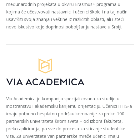
međunarodnih projekata u okviru Erasmus+ programa u
kojima će učestvovati nastavnici i učenici škole i na taj način
usavršiti svoja znanja i veštine iz različitih oblasti, ali i steći
novo iskustvo koje doprinosi poboljšanju nastave u Srbiji.
Via Academica je kompanija specijalizovana za studije u
inostranstvu i akademsku karijernu orijentaciju. Učenici ITHS-a
imaju potpuno besplatnu podršku kompanije za preko 100
partnerskih univerziteta širom sveta – od izbora fakulteta,
preko apliciranja, pa sve do procesa za sticanje studentske
vize. Za univerzitete van partnerske mreže učenici imaju