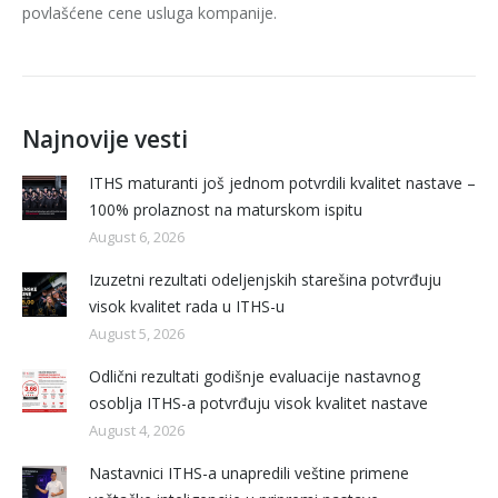
povlašćene cene usluga kompanije.
Najnovije vesti
ITHS maturanti još jednom potvrdili kvalitet nastave –
100% prolaznost na maturskom ispitu
August 6, 2026
Izuzetni rezultati odeljenjskih starešina potvrđuju
visok kvalitet rada u ITHS-u
August 5, 2026
Odlični rezultati godišnje evaluacije nastavnog
osoblja ITHS-a potvrđuju visok kvalitet nastave
August 4, 2026
Nastavnici ITHS-a unapredili veštine primene