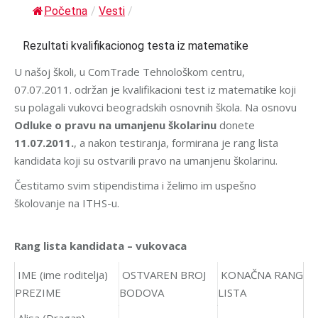
Početna
/
Vesti
/
Rezultati kvalifikacionog testa iz matematike
U našoj školi, u ComTrade Tehnološkom centru,
07.07.2011. održan je kvalifikacioni test iz matematike koji
su polagali vukovci beogradskih osnovnih škola. Na osnovu
Odluke o pravu na umanjenu školarinu
donete
11.07.2011.
, a nakon testiranja, formirana je rang lista
kandidata koji su ostvarili pravo na umanjenu školarinu.
Čestitamo svim stipendistima i želimo im uspešno
školovanje na ITHS-u.
Rang lista kandidata – vukovaca
IME (ime roditelja)
OSTVAREN BROJ
KONAČNA RANG
PREZIME
BODOVA
LISTA