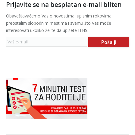
Prijavite se na besplatan e-mail bilten
Obaveštavaćemo Vas o novostima, upisnim rokovima,
preostalim slobodnim mestima i svemu što Vas može
interesovati ukoliko želite da upišete ITHS.