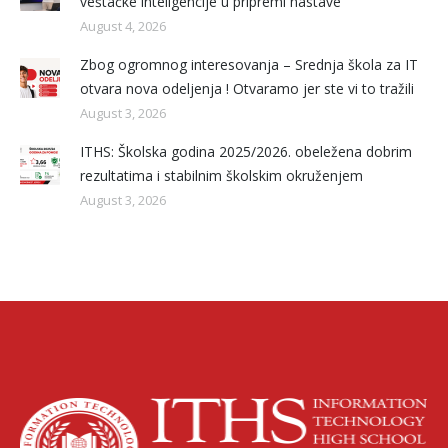
veštačke inteligencije u pripremi nastave
August 4, 2026
Zbog ogromnog interesovanja – Srednja škola za IT
otvara nova odeljenja ! Otvaramo jer ste vi to tražili
August 3, 2026
ITHS: Školska godina 2025/2026. obeležena dobrim
rezultatima i stabilnim školskim okruženjem
August 3, 2026