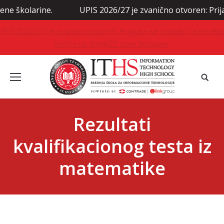
larine.
UPIS 2026/27 je zvanično otvoren: Prijavite s
UPIS 2026/27 je zvanično otvoren: Prijavite se odmah i rezervišit
mesto uz NAJNIŽE cene školarine.
Rezultati
kvalifikacionog testa iz
matematike