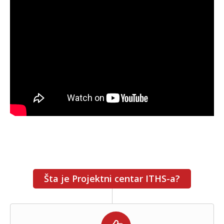
Šta je Projektni centar ITHS-a?