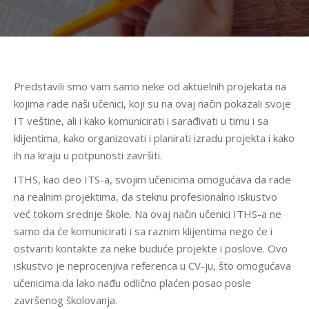
Predstavili smo vam samo neke od aktuelnih projekata na
kojima rade naši učenici, koji su na ovaj način pokazali svoje
IT veštine, ali i kako komunicirati i sarađivati u timu i sa
klijentima, kako organizovati i planirati izradu projekta i kako
ih na kraju u potpunosti završiti.
ITHS, kao deo ITS-a, svojim učenicima omogućava da rade
na realnim projektima, da steknu profesionalno iskustvo
već tokom srednje škole. Na ovaj način učenici ITHS-a ne
samo da će komunicirati i sa raznim klijentima nego će i
ostvariti kontakte za neke buduće projekte i poslove. Ovo
iskustvo je neprocenjiva referenca u CV-ju, što omogućava
učenicima da lako nađu odlično plaćen posao posle
završenog školovanja.