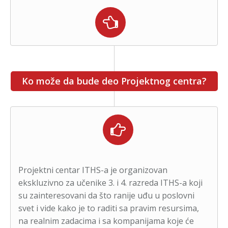
Ko može da bude deo Projektnog centra?
Projektni centar ITHS-a je organizovan
ekskluzivno za učenike 3. i 4. razreda ITHS-a koji
su zainteresovani da što ranije uđu u poslovni
svet i vide kako je to raditi sa pravim resursima,
na realnim zadacima i sa kompanijama koje će