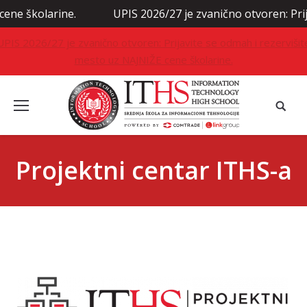
ne.
UPIS 2026/27 je zvanično otvoren: Prijavite se odm
UPIS 2026/27 je zvanično otvoren: Prijavite se odmah i rezervišit
mesto uz NAJNIŽE cene školarine.
Projektni centar ITHS-a