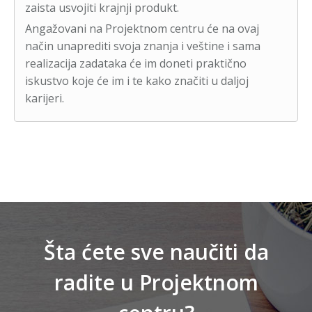
zaista usvojiti krajnji produkt.
Angažovani na Projektnom centru će na ovaj
način unaprediti svoja znanja i veštine i sama
realizacija zadataka će im doneti praktično
iskustvo koje će im i te kako značiti u daljoj
karijeri.
Šta ćete sve naučiti da
radite u Projektnom