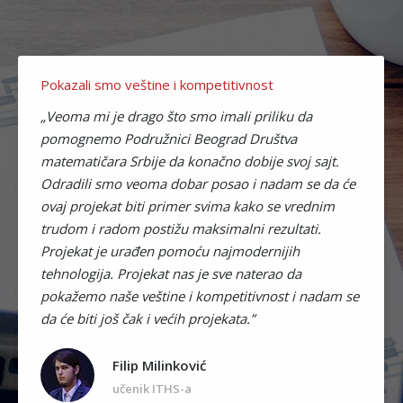
Pokazali smo veštine i kompetitivnost
„Veoma mi je drago što smo imali priliku da
pomognemo Podružnici Beograd Društva
matematičara Srbije da konačno dobije svoj sajt.
Odradili smo veoma dobar posao i nadam se da će
ovaj projekat biti primer svima kako se vrednim
trudom i radom postižu maksimalni rezultati.
Projekat je urađen pomoću najmodernijih
tehnologija. Projekat nas je sve naterao da
pokažemo naše veštine i kompetitivnost i nadam se
da će biti još čak i većih projekata.”
Filip Milinković
učenik ITHS-a