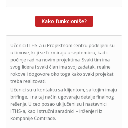
Kako funkcioniše?
Učenici ITHS-a u Projektnom centru podeljeni su
u timove, koji se formiraju u septembru, kad i
počinje rad na novim projektima. Svaki tim ima
svog lidera i svaki član ima svoj zadatak, realne
rokove i dogovore oko toga kako svaki projekat
treba realizovati.
Učenici su u kontaktu sa klijentom, sa kojim imaju
brifinge, i na taj način ugovaraju detalje finalnog
rešenja. U ceo posao uključeni su i nastavnici
ITHS-a, kao i stručni saradnici – inženjeri iz
kompanije Comtrade.