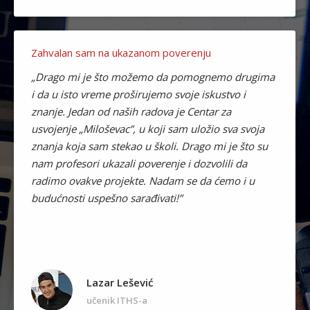
Zahvalan sam na ukazanom poverenju
„Drago mi je što možemo da pomognemo drugima
i da u isto vreme proširujemo svoje iskustvo i
znanje. Jedan od naših radova je Centar za
usvojenje „Miloševac”, u koji sam uložio sva svoja
znanja koja sam stekao u školi. Drago mi je što su
nam profesori ukazali poverenje i dozvolili da
radimo ovakve projekte. Nadam se da ćemo i u
budućnosti uspešno sarađivati!”
Lazar Lešević
učenik ITHS-a