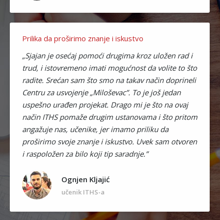
Prilika da proširimo znanje i iskustvo
„Sjajan je osećaj pomoći drugima kroz uložen rad i
trud, i istovremeno imati mogućnost da volite to što
radite. Srećan sam što smo na takav način doprineli
Centru za usvojenje „Miloševac”. To je još jedan
uspešno urađen projekat. Drago mi je što na ovaj
način ITHS pomaže drugim ustanovama i što pritom
angažuje nas, učenike, jer imamo priliku da
proširimo svoje znanje i iskustvo. Uvek sam otvoren
i raspoložen za bilo koji tip saradnje.”
Ognjen Kljajić
učenik ITHS-a