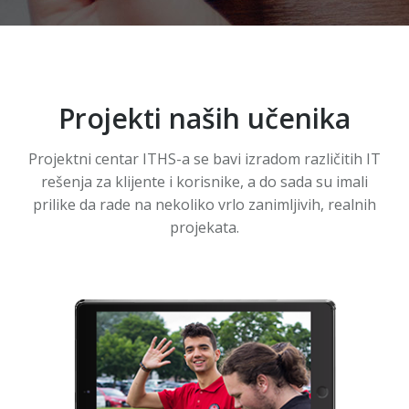
Projekti naših učenika
Projektni centar ITHS-a se bavi izradom različitih IT
rešenja za klijente i korisnike, a do sada su imali
prilike da rade na nekoliko vrlo zanimljivih, realnih
projekata.