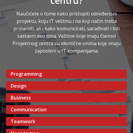
centru?
Naučićete o tome kako pristupiti određenom
projektu, koju IT veštinu i na koji način treba
primeniti, ali i kako komunicirati, sarađivati i biti
sastavni deo tima. Veštine koje imaju članovi
Projektnog centra su identične onima koje imaju
zaposleni u IT kompanijama.
Programming
Design
Business
Communication
Teamwork