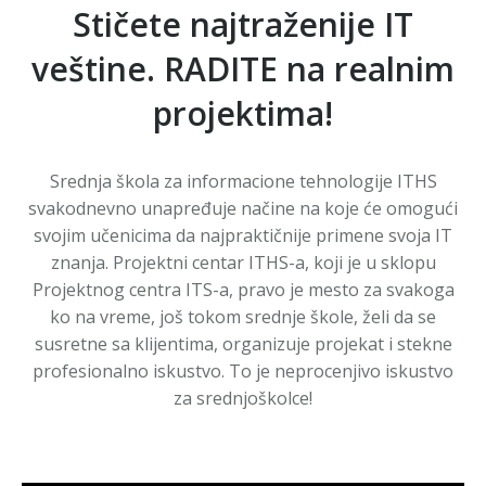
Stičete najtraženije IT
veštine. RADITE na realnim
projektima!
Srednja škola za informacione tehnologije ITHS
svakodnevno unapređuje načine na koje će omogući
svojim učenicima da najpraktičnije primene svoja IT
znanja. Projektni centar ITHS-a, koji je u sklopu
Projektnog centra ITS-a, pravo je mesto za svakoga
ko na vreme, još tokom srednje škole, želi da se
susretne sa klijentima, organizuje projekat i stekne
profesionalno iskustvo. To je neprocenjivo iskustvo
za srednjoškolce!