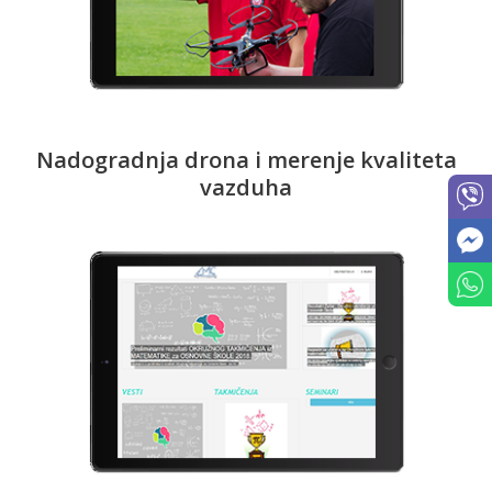
Nadogradnja drona i merenje kvaliteta
vazduha