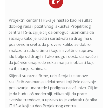
Projektni centar ITHS-a je nastao kao rezultat
dobrog rada i pozitivnog iskustva Projektnog
centra ITS-a, čiji je cilj da omogući učenicima da
saznaju kako je raditi i sarađivati sa drugima u
poslovnom svetu, da provere koliko se dobro
snalaze u radu u timu i koje im veštine zapravo
idu bolje od drugih. Tako mogu i dosta da nauče i
da još više unaprede neka znanja iz oblasti koje
su ih manje zanimale.
Klijenti su razne firme, udruženja i ustanove
različitih zanimanja i delatnosti koji žele da svoje
poslovanje unaprede i podignu na viši nivo. Cilj im
je da budu još moderniji, efikasniji, da prate
svetske trendove, a upravo to je zadatak učenika
ITHS-a koji su deo Projektnog centra.