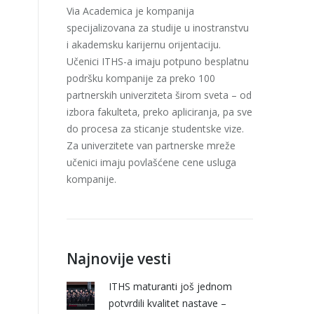
Via Academica je kompanija
specijalizovana za studije u inostranstvu
i akademsku karijernu orijentaciju.
Učenici ITHS-a imaju potpuno besplatnu
podršku kompanije za preko 100
partnerskih univerziteta širom sveta – od
izbora fakulteta, preko apliciranja, pa sve
do procesa za sticanje studentske vize.
Za univerzitete van partnerske mreže
učenici imaju povlašćene cene usluga
kompanije.
Najnovije vesti
ITHS maturanti još jednom
potvrdili kvalitet nastave –