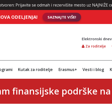
rijavite se odmah i rezervišite mesto uz NAJNIŽE cene školar
OVA ODELJENJA!
SAZNAJTE VIŠE!
Elektronski dnev
Za roditelje
ogrami
Kutak za roditelje
Erasmus+
Vesti i blog
K
ram finansijske podrške na