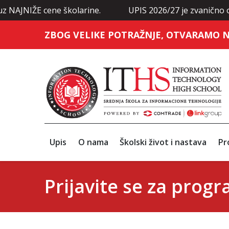
E cene školarine.
UPIS 2026/27 je zvanično otvoren: P
ZBOG VELIKE POTRAŽNJE, OTVARAMO N
Upis
O nama
Školski život i nastava
Pr
Prijavite se za prog