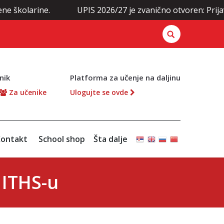
ine.
UPIS 2026/27 je zvanično otvoren: Prijavite se o
nik
Platforma za učenje na daljinu
Za učenike
Ulogujte se ovde
ontakt
School shop
Šta dalje
 ITHS-u