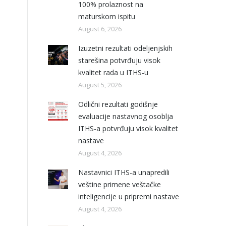
100% prolaznost na
maturskom ispitu
August 6, 2026
Izuzetni rezultati odeljenjskih
starešina potvrđuju visok
kvalitet rada u ITHS-u
August 5, 2026
Odlični rezultati godišnje
evaluacije nastavnog osoblja
ITHS-a potvrđuju visok kvalitet
nastave
August 4, 2026
Nastavnici ITHS-a unapredili
veštine primene veštačke
inteligencije u pripremi nastave
August 4, 2026