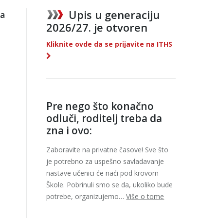
Upis u generaciju
da
2026/27. je otvoren
Kliknite ovde da se prijavite na ITHS
Pre nego što konačno
odluči, roditelj treba da
zna i ovo:
Zaboravite na privatne časove! Sve što
je potrebno za uspešno savladavanje
nastave učenici će naći pod krovom
Škole. Pobrinuli smo se da, ukoliko bude
potrebe, organizujemo…
Više o tome