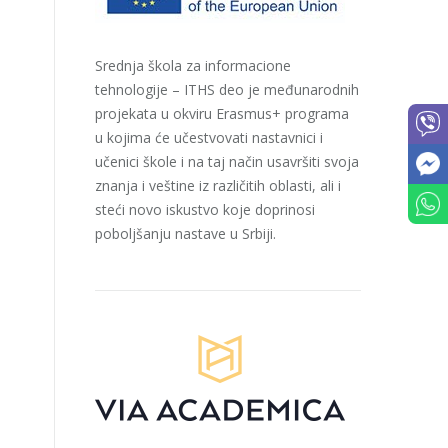
Srednja škola za informacione
tehnologije – ITHS deo je međunarodnih
projekata u okviru Erasmus+ programa
u kojima će učestvovati nastavnici i
učenici škole i na taj način usavršiti svoja
znanja i veštine iz različitih oblasti, ali i
steći novo iskustvo koje doprinosi
poboljšanju nastave u Srbiji.