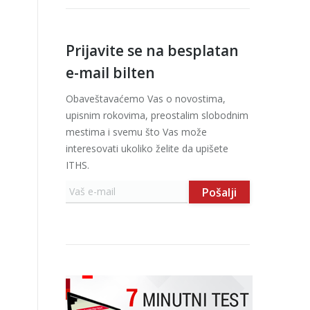
Prijavite se na besplatan
e-mail bilten
Obaveštavaćemo Vas o novostima,
upisnim rokovima, preostalim slobodnim
mestima i svemu što Vas može
interesovati ukoliko želite da upišete
ITHS.