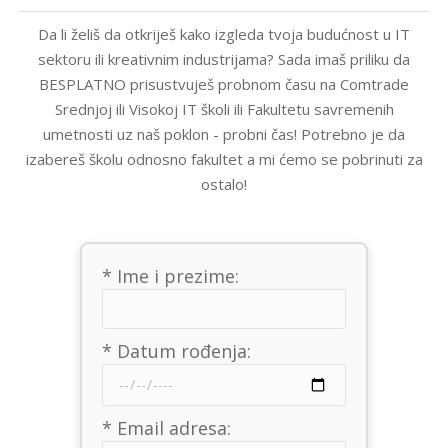
Da li želiš da otkriješ kako izgleda tvoja budućnost u IT
sektoru ili kreativnim industrijama? Sada imaš priliku da
BESPLATNO prisustvuješ probnom času na Comtrade
Srednjoj ili Visokoj IT školi ili Fakultetu savremenih
umetnosti uz naš poklon - probni čas! Potrebno je da
izabereš školu odnosno fakultet a mi ćemo se pobrinuti za
ostalo!
* Ime i prezime:
* Datum rođenja:
* Email adresa: