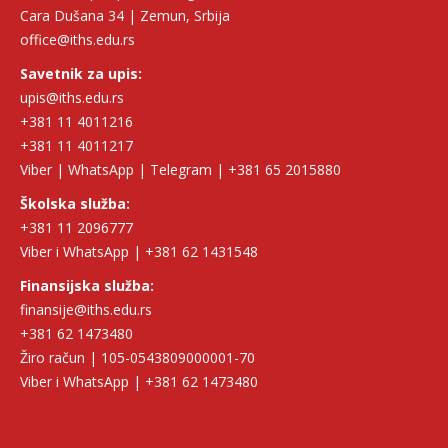
Cara Dušana 34 | Zemun, Srbija
office@iths.edu.rs
Savetnik za upis:
upis@iths.edu.rs
+381 11 4011216
+381 11 4011217
Viber | WhatsApp | Telegram | +381 65 2015880
Školska služba:
+381 11 2096777
Viber i WhatsApp | +381 62 1431548
Finansijska služba:
finansije@iths.edu.rs
+381 62 1473480
Žiro račun | 105-0543809000001-70
Viber i WhatsApp | +381 62 1473480