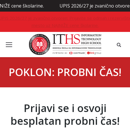
ŽE cene školarine.
UPIS 2026/27 je zvanično otvoren: 
UPIS 2026/27 je zvanično otvoren: Prijavite se odmah i rezervišit
mesto uz NAJNIŽE cene školarine.
POKLON: PROBNI ČAS!
Prijavi se i osvoji
besplatan probni čas!