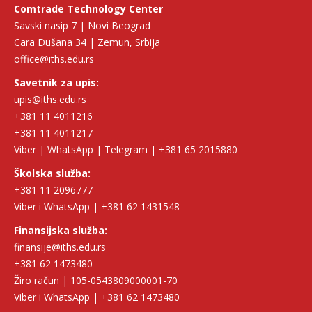
Comtrade Technology Center
Savski nasip 7 | Novi Beograd
Cara Dušana 34 | Zemun, Srbija
office@iths.edu.rs
Savetnik za upis:
upis@iths.edu.rs
+381 11 4011216
+381 11 4011217
Viber | WhatsApp | Telegram | +381 65 2015880
Školska služba:
+381 11 2096777
Viber i WhatsApp | +381 62 1431548
Finansijska služba:
finansije@iths.edu.rs
+381 62 1473480
Žiro račun | 105-0543809000001-70
Viber i WhatsApp | +381 62 1473480