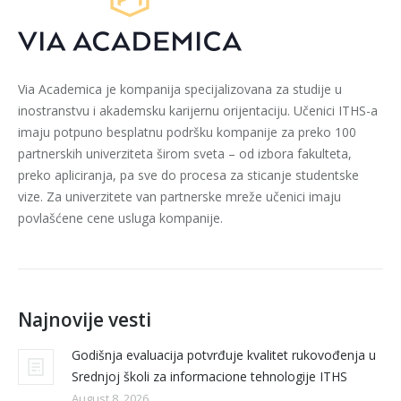
Via Academica je kompanija specijalizovana za studije u
inostranstvu i akademsku karijernu orijentaciju. Učenici ITHS-a
imaju potpuno besplatnu podršku kompanije za preko 100
partnerskih univerziteta širom sveta – od izbora fakulteta,
preko apliciranja, pa sve do procesa za sticanje studentske
vize. Za univerzitete van partnerske mreže učenici imaju
povlašćene cene usluga kompanije.
Najnovije vesti
Godišnja evaluacija potvrđuje kvalitet rukovođenja u
Srednjoj školi za informacione tehnologije ITHS
August 8, 2026