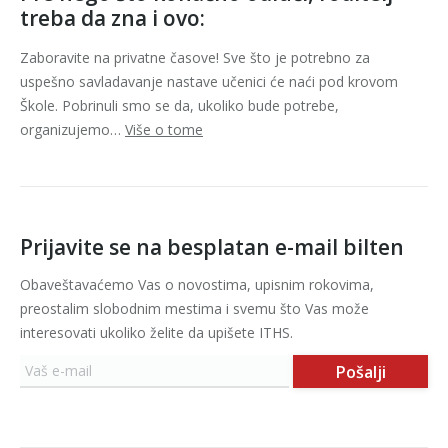
treba da zna i ovo:
Zaboravite na privatne časove! Sve što je potrebno za
uspešno savladavanje nastave učenici će naći pod krovom
Škole. Pobrinuli smo se da, ukoliko bude potrebe,
organizujemo…
Više o tome
Prijavite se na besplatan e-mail bilten
Obaveštavaćemo Vas o novostima, upisnim rokovima,
preostalim slobodnim mestima i svemu što Vas može
interesovati ukoliko želite da upišete ITHS.