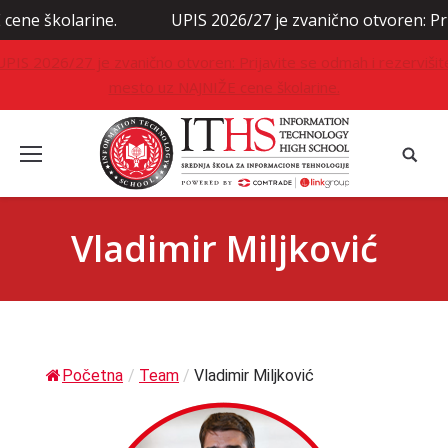
kolarine.
UPIS 2026/27 je zvanično otvoren: Prijavite
UPIS 2026/27 je zvanično otvoren: Prijavite se odmah i rezervišit
mesto uz NAJNIŽE cene školarine.
Vladimir Miljković
Početna
/
Team
/
Vladimir Miljković