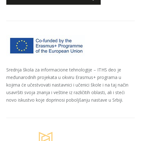
Srednja škola za informacione tehnologije – ITHS deo je
međunarodnih projekata u okviru Erasmus+ programa u
kojima će učestvovati nastavnici i učenici škole i na taj način
usavršiti svoja znanja i veštine iz različitih oblasti, ali i steći
novo iskustvo koje doprinosi poboljšanju nastave u Srbiji.