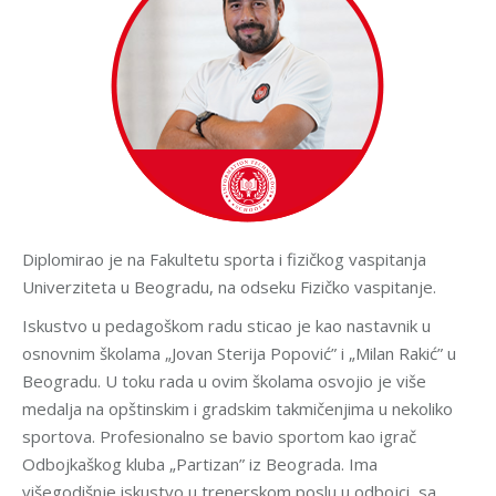
Diplomirao je na Fakultetu sporta i fizičkog vaspitanja
Univerziteta u Beogradu, na odseku Fizičko vaspitanje.
Iskustvo u pedagoškom radu sticao je kao nastavnik u
osnovnim školama „Jovan Sterija Popović” i „Milan Rakić” u
Beogradu. U toku rada u ovim školama osvojio je više
medalja na opštinskim i gradskim takmičenjima u nekoliko
sportova. Profesionalno se bavio sportom kao igrač
Odbojkaškog kluba „Partizan” iz Beograda. Ima
višegodišnje iskustvo u trenerskom poslu u odbojci, sa