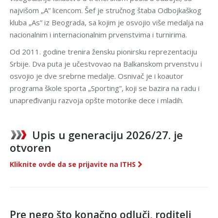
najvišom „A” licencom. Šef je stručnog štaba Odbojkaškog
kluba „As” iz Beograda, sa kojim je osvojio više medalja na
nacionalnim i internacionalnim prvenstvima i turnirima.
Od 2011. godine trenira žensku pionirsku reprezentaciju
Srbije. Dva puta je učestvovao na Balkanskom prvenstvu i
osvojio je dve srebrne medalje. Osnivač je i koautor
programa škole sporta „Sporting”, koji se bazira na radu i
unapređivanju razvoja opšte motorike dece i mladih.
Upis u generaciju 2026/27. je
otvoren
Kliknite ovde da se prijavite na ITHS
Pre nego što konačno odluči, roditelj