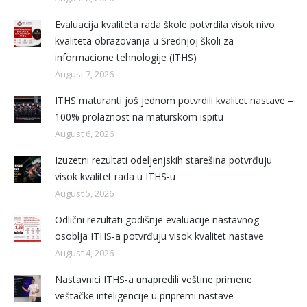
Evaluacija kvaliteta rada škole potvrdila visok nivo
kvaliteta obrazovanja u Srednjoj školi za
informacione tehnologije (ITHS)
August 7, 2026
ITHS maturanti još jednom potvrdili kvalitet nastave –
100% prolaznost na maturskom ispitu
August 6, 2026
Izuzetni rezultati odeljenjskih starešina potvrđuju
visok kvalitet rada u ITHS-u
August 5, 2026
Odlični rezultati godišnje evaluacije nastavnog
osoblja ITHS-a potvrđuju visok kvalitet nastave
August 4, 2026
Nastavnici ITHS-a unapredili veštine primene
veštačke inteligencije u pripremi nastave