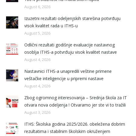
August 6, 2026
Izuzetni rezultati odeljenjskih starešina potvrđuju
visok kvalitet rada u ITHS-u
August 5, 2026
Odlični rezultati godišnje evaluacije nastavnog
osoblja ITHS-a potvrđuju visok kvalitet nastave
August 4, 2026
Nastavnici ITHS-a unapredili veštine primene
veštačke inteligencije u pripremi nastave
August 4, 2026
Zbog ogromnog interesovanja – Srednja škola za IT
otvara nova odeljenja ! Otvaramo jer ste vi to tražili
August 3, 2026
ITHS: Školska godina 2025/2026. obeležena dobrim
rezultatima i stabilnim školskim okruženjem