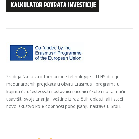
Srednja škola za informacione tehnologije – ITHS deo je
međunarodnih projekata u okviru Erasmus+ programa u
kojima će učestvovati nastavnici i učenici škole i na taj način
usavršiti svoja znanja i veštine iz različitih oblasti, ali i steći
novo iskustvo koje doprinosi poboljšanju nastave u Srbiji.