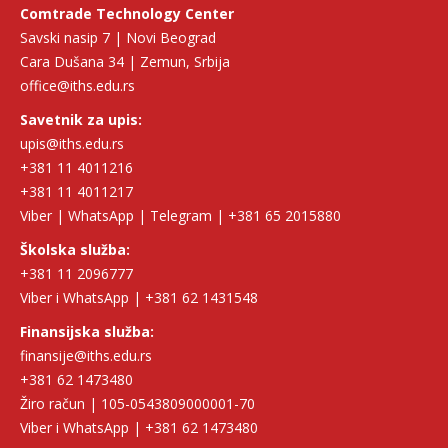
Comtrade Technology Center
Savski nasip 7 | Novi Beograd
Cara Dušana 34 | Zemun, Srbija
office@iths.edu.rs
Savetnik za upis:
upis@iths.edu.rs
+381 11 4011216
+381 11 4011217
Viber | WhatsApp | Telegram | +381 65 2015880
Školska služba:
+381 11 2096777
Viber i WhatsApp | +381 62 1431548
Finansijska služba:
finansije@iths.edu.rs
+381 62 1473480
Žiro račun | 105-0543809000001-70
Viber i WhatsApp | +381 62 1473480