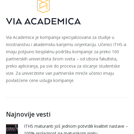
Via Academica je kompanija specijalizovana za studije u
inostranstvu i akademsku karijernu orijentaciju. Učenici ITHS-a
imaju potpuno besplatnu podršku kompanije za preko 100
partnerskih univerziteta širom sveta – od izbora fakulteta,
preko apliciranja, pa sve do procesa za sticanje studentske
vize. Za univerzitete van partnerske mreže učenici imaju
povlašćene cene usluga kompanije.
Najnovije vesti
ITHS maturanti još jednom potvrdili kvalitet nastave –
100% prolaznost na maturskom ispitu