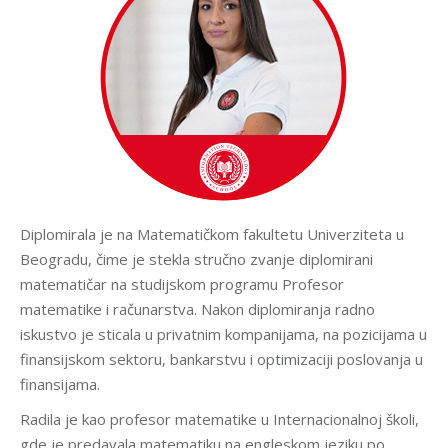
Diplomirala je na Matematičkom fakultetu Univerziteta u
Beogradu, čime je stekla stručno zvanje diplomirani
matematičar na studijskom programu Profesor
matematike i računarstva. Nakon diplomiranja radno
iskustvo je sticala u privatnim kompanijama, na pozicijama u
finansijskom sektoru, bankarstvu i optimizaciji poslovanja u
finansijama.
Radila je kao profesor matematike u Internacionalnoj školi,
gde je predavala matematiku na engleskom jeziku po