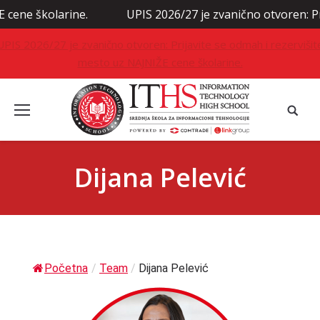
školarine.
UPIS 2026/27 je zvanično otvoren: Prijavit
UPIS 2026/27 je zvanično otvoren: Prijavite se odmah i rezervišit
mesto uz NAJNIŽE cene školarine.
Dijana Pelević
Početna
/
Team
/
Dijana Pelević