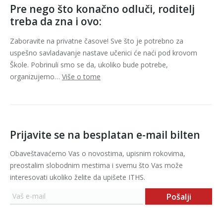
Pre nego što konačno odluči, roditelj
treba da zna i ovo:
Zaboravite na privatne časove! Sve što je potrebno za
uspešno savladavanje nastave učenici će naći pod krovom
Škole. Pobrinuli smo se da, ukoliko bude potrebe,
organizujemo…
Više o tome
Prijavite se na besplatan e-mail bilten
Obaveštavaćemo Vas o novostima, upisnim rokovima,
preostalim slobodnim mestima i svemu što Vas može
interesovati ukoliko želite da upišete ITHS.