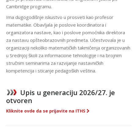
Cambridge programu.
Ima dugogodišnje iskustvo u prosveti kao profesor
matematike. Obavljala je poslove koordinatora i
organizatora nastave, kao i poslove pomoćnika direktora
za nastavu opšteobrazovnih predmeta. Učestvovala je u
organizaciji nekoliko matematičkih takmičenja organizovanih
u Srednjoj školi za informacione tehnologije i na brojnim
stručnim seminarima za razvijanje nastavničkih
kompetencija i sticanje pedagoških veština.
Upis u generaciju 2026/27. je
otvoren
Kliknite ovde da se prijavite na ITHS