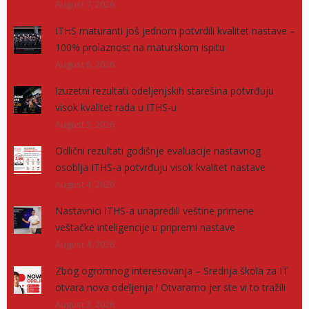
August 7, 2026
ITHS maturanti još jednom potvrdili kvalitet nastave –
100% prolaznost na maturskom ispitu
August 6, 2026
Izuzetni rezultati odeljenjskih starešina potvrđuju
visok kvalitet rada u ITHS-u
August 5, 2026
Odlični rezultati godišnje evaluacije nastavnog
osoblja ITHS-a potvrđuju visok kvalitet nastave
August 4, 2026
Nastavnici ITHS-a unapredili veštine primene
veštačke inteligencije u pripremi nastave
August 4, 2026
Zbog ogromnog interesovanja – Srednja škola za IT
otvara nova odeljenja ! Otvaramo jer ste vi to tražili
August 3, 2026