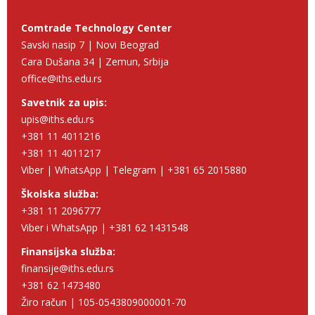
Comtrade Technology Center
Savski nasip 7 | Novi Beograd
Cara Dušana 34 | Zemun, Srbija
office@iths.edu.rs
Savetnik za upis:
upis@iths.edu.rs
+381 11 4011216
+381 11 4011217
Viber | WhatsApp | Telegram | +381 65 2015880
Školska služba:
+381 11 2096777
Viber i WhatsApp | +381 62 1431548
Finansijska služba:
finansije@iths.edu.rs
+381 62 1473480
Žiro račun | 105-0543809000001-70