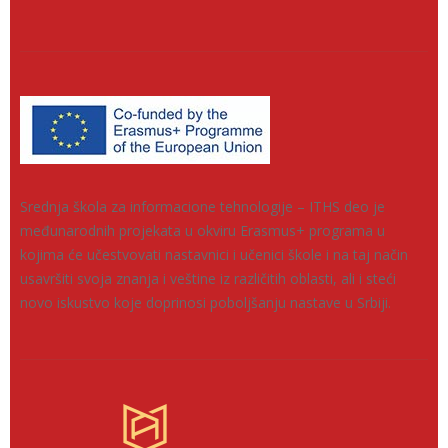
Srednja škola za informacione tehnologije – ITHS deo je
međunarodnih projekata u okviru Erasmus+ programa u
kojima će učestvovati nastavnici i učenici škole i na taj način
usavršiti svoja znanja i veštine iz različitih oblasti, ali i steći
novo iskustvo koje doprinosi poboljšanju nastave u Srbiji.