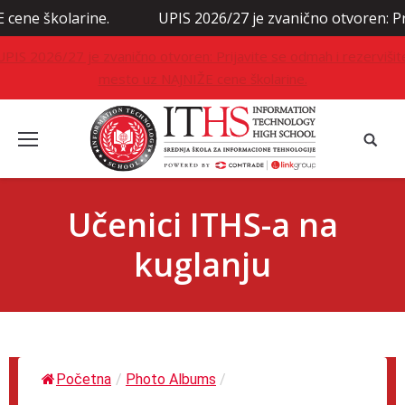
školarine.
UPIS 2026/27 je zvanično otvoren: Prijavit
UPIS 2026/27 je zvanično otvoren: Prijavite se odmah i rezervišit
mesto uz NAJNIŽE cene školarine.
Učenici ITHS-a na
kuglanju
Početna
/
Photo Albums
/