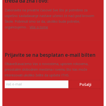
treba da zna i ovo:
Zaboravite na privatne časove! Sve što je potrebno za
uspešno savladavanje nastave učenici će naći pod krovom
Škole. Pobrinuli smo se da, ukoliko bude potrebe,
organizujemo…
Više o tome
Prijavite se na besplatan e-mail bilten
Obaveštavaćemo Vas o novostima, upisnim rokovima,
preostalim slobodnim mestima i svemu što Vas može
interesovati ukoliko želite da upišete ITHS.