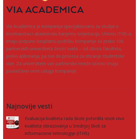
Via Academica je kompanija specijalizovana za studije u
inostranstvu i akademsku karijernu orijentaciju. Učenici ITHS-a
imaju potpuno besplatnu podršku kompanije za preko 100
partnerskih univerziteta širom sveta – od izbora fakulteta,
preko apliciranja, pa sve do procesa za sticanje studentske
vize. Za univerzitete van partnerske mreže učenici imaju
povlašćene cene usluga kompanije.
Najnovije vesti
Evaluacija kvaliteta rada škole potvrdila visok nivo
kvaliteta obrazovanja u Srednjoj školi za
informacione tehnologije (ITHS)