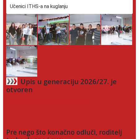
Učenici ITHS-a na kuglanju
Upis u generaciju 2026/27. je
otvoren
Kliknite ovde da se prijavite na ITHS
Pre nego što konačno odluči, roditelj