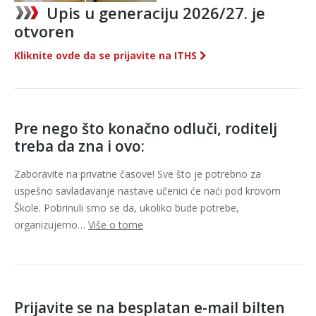
Upis u generaciju 2026/27. je
otvoren
Kliknite ovde da se prijavite na ITHS
Pre nego što konačno odluči, roditelj
treba da zna i ovo:
Zaboravite na privatne časove! Sve što je potrebno za
uspešno savladavanje nastave učenici će naći pod krovom
Škole. Pobrinuli smo se da, ukoliko bude potrebe,
organizujemo…
Više o tome
Prijavite se na besplatan e-mail bilten