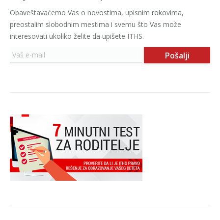
Obaveštavaćemo Vas o novostima, upisnim rokovima,
preostalim slobodnim mestima i svemu što Vas može
interesovati ukoliko želite da upišete ITHS.