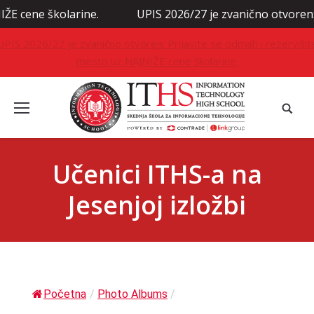
e školarine.
UPIS 2026/27 je zvanično otvoren: Prijav
UPIS 2026/27 je zvanično otvoren: Prijavite se odmah i rezervišit
mesto uz NAJNIŽE cene školarine.
Učenici ITHS-a na
Jesenjoj izložbi
Početna
/
Photo Albums
/