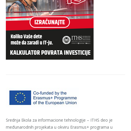
Srednja škola za informacione tehnologije – ITHS deo je
međunarodnih projekata u okviru Erasmus+ programa u