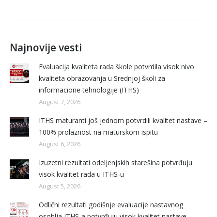
Najnovije vesti
Evaluacija kvaliteta rada škole potvrdila visok nivo
kvaliteta obrazovanja u Srednjoj školi za
informacione tehnologije (ITHS)
August 7, 2026
ITHS maturanti još jednom potvrdili kvalitet nastave –
100% prolaznost na maturskom ispitu
August 6, 2026
Izuzetni rezultati odeljenjskih starešina potvrđuju
visok kvalitet rada u ITHS-u
August 5, 2026
Odlični rezultati godišnje evaluacije nastavnog
osoblja ITHS-a potvrđuju visok kvalitet nastave