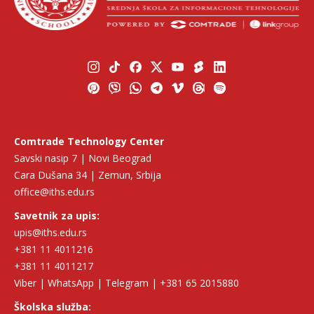
Comtrade Technology Center
Savski nasip 7 | Novi Beograd
Cara Dušana 34 | Zemun, Srbija
office@iths.edu.rs
Savetnik za upis:
upis@iths.edu.rs
+381 11 4011216
+381 11 4011217
Viber | WhatsApp | Telegram | +381 65 2015880
Školska služba: