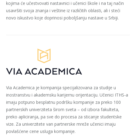
kojima će učestvovati nastavnici i učenici škole i na taj način
usavršiti svoja znanja i veštine iz različitih oblasti, ali i steći
novo iskustvo koje doprinosi poboljšanju nastave u Srbiji.
Via Academica je kompanija specijalizovana za studije u
inostranstvu i akademsku karijernu orijentaciju. Učenici ITHS-a
imaju potpuno besplatnu podršku kompanije za preko 100
partnerskih univerziteta širom sveta – od izbora fakulteta,
preko apliciranja, pa sve do procesa za sticanje studentske
vize. Za univerzitete van partnerske mreže učenici imaju
povlašćene cene usluga kompanije.