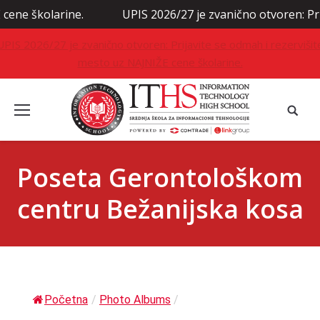
kolarine.
UPIS 2026/27 je zvanično otvoren: Prijavite
UPIS 2026/27 je zvanično otvoren: Prijavite se odmah i rezervišit
mesto uz NAJNIŽE cene školarine.
Poseta Gerontološkom
centru Bežanijska kosa
Početna
/
Photo Albums
/