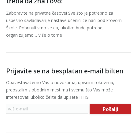
treba da zna i ovo:
Zaboravite na privatne časove! Sve što je potrebno za
uspešno savladavanje nastave učenici će naći pod krovom
Škole. Pobrinuli smo se da, ukoliko bude potrebe,
organizujemo…
Više o tome
Prijavite se na besplatan e-mail bilten
Obaveštavaćemo Vas o novostima, upisnim rokovima,
preostalim slobodnim mestima i svemu što Vas može
interesovati ukoliko želite da upišete ITHS.