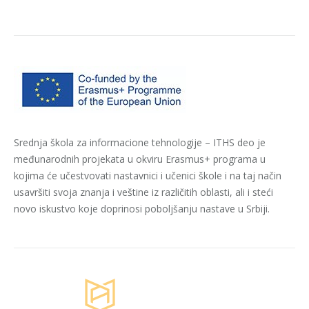
Srednja škola za informacione tehnologije – ITHS deo je
međunarodnih projekata u okviru Erasmus+ programa u
kojima će učestvovati nastavnici i učenici škole i na taj način
usavršiti svoja znanja i veštine iz različitih oblasti, ali i steći
novo iskustvo koje doprinosi poboljšanju nastave u Srbiji.