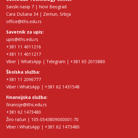
Savski nasip 7 | Novi Beograd
Cara Dušana 34 | Zemun, Srbija
office@iths.edu.rs
Savetnik za upis:
upis@iths.edu.rs
+381 11 4011216
+381 11 4011217
Viber | WhatsApp | Telegram | +381 65 2015880
Školska služba:
+381 11 2096777
Viber i WhatsApp | +381 62 1431548
Finansijska služba:
finansije@iths.edu.rs
+381 62 1473480
Žiro račun | 105-0543809000001-70
Viber i WhatsApp | +381 62 1473480