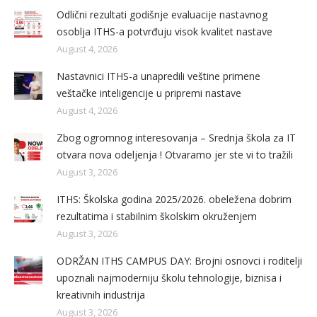
Odlični rezultati godišnje evaluacije nastavnog
osoblja ITHS-a potvrđuju visok kvalitet nastave
August 4, 2026
Nastavnici ITHS-a unapredili veštine primene
veštačke inteligencije u pripremi nastave
August 4, 2026
Zbog ogromnog interesovanja – Srednja škola za IT
otvara nova odeljenja ! Otvaramo jer ste vi to tražili
August 3, 2026
ITHS: Školska godina 2025/2026. obeležena dobrim
rezultatima i stabilnim školskim okruženjem
August 3, 2026
ODRŽAN ITHS CAMPUS DAY: Brojni osnovci i roditelji
upoznali najmoderniju školu tehnologije, biznisa i
kreativnih industrija
August 3, 2026