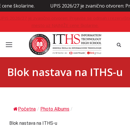
kolarine.
UPIS 2026/27 je zvanično otvoren: Prijavite
UPIS 2026/27 je zvanično otvoren: Prijavite se odmah i rezervišit
mesto uz NAJNIŽE cene školarine.
Blok nastava na ITHS-u
Početna
/
Photo Albums
/
Blok nastava na ITHS-u