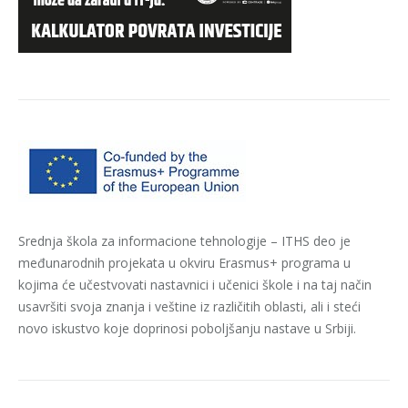
Srednja škola za informacione tehnologije – ITHS deo je
međunarodnih projekata u okviru Erasmus+ programa u
kojima će učestvovati nastavnici i učenici škole i na taj način
usavršiti svoja znanja i veštine iz različitih oblasti, ali i steći
novo iskustvo koje doprinosi poboljšanju nastave u Srbiji.