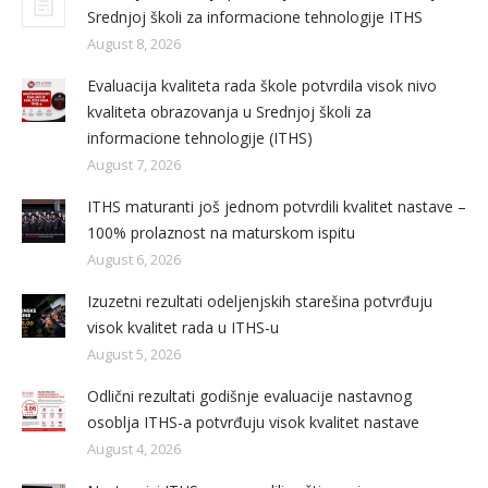
Srednjoj školi za informacione tehnologije ITHS
August 8, 2026
Evaluacija kvaliteta rada škole potvrdila visok nivo
kvaliteta obrazovanja u Srednjoj školi za
informacione tehnologije (ITHS)
August 7, 2026
ITHS maturanti još jednom potvrdili kvalitet nastave –
100% prolaznost na maturskom ispitu
August 6, 2026
Izuzetni rezultati odeljenjskih starešina potvrđuju
visok kvalitet rada u ITHS-u
August 5, 2026
Odlični rezultati godišnje evaluacije nastavnog
osoblja ITHS-a potvrđuju visok kvalitet nastave
August 4, 2026