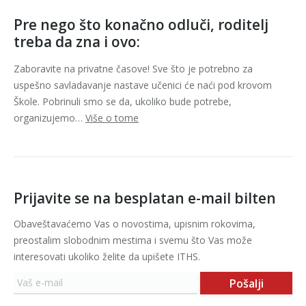
Pre nego što konačno odluči, roditelj
treba da zna i ovo:
Zaboravite na privatne časove! Sve što je potrebno za
uspešno savladavanje nastave učenici će naći pod krovom
Škole. Pobrinuli smo se da, ukoliko bude potrebe,
organizujemo…
Više o tome
Prijavite se na besplatan e-mail bilten
Obaveštavaćemo Vas o novostima, upisnim rokovima,
preostalim slobodnim mestima i svemu što Vas može
interesovati ukoliko želite da upišete ITHS.