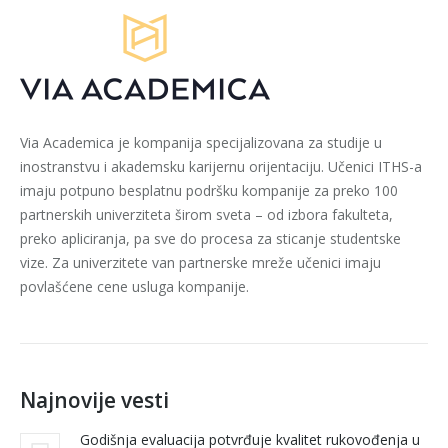
Via Academica je kompanija specijalizovana za studije u
inostranstvu i akademsku karijernu orijentaciju. Učenici ITHS-a
imaju potpuno besplatnu podršku kompanije za preko 100
partnerskih univerziteta širom sveta – od izbora fakulteta,
preko apliciranja, pa sve do procesa za sticanje studentske
vize. Za univerzitete van partnerske mreže učenici imaju
povlašćene cene usluga kompanije.
Najnovije vesti
Godišnja evaluacija potvrđuje kvalitet rukovođenja u