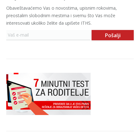
Obaveštavaćemo Vas o novostima, upisnim rokovima,
preostalim slobodnim mestima i svemu što Vas može
interesovati ukoliko želite da upišete ITHS.