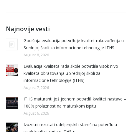
Najnovije vesti
Godišnja evaluacija potvrđuje kvalitet rukovođenja u
Srednjoj školi za informacione tehnologije ITHS
August 8, 2026
Evaluacija kvaliteta rada škole potvrdila visok nivo
kvaliteta obrazovanja u Srednjoj školi za
informacione tehnologije (ITHS)
August 7, 2026
ITHS maturanti još jednom potvrdili kvalitet nastave –
100% prolaznost na maturskom ispitu
August 6, 2026
Izuzetni rezultati odeljenjskih starešina potvrđuju
visok kvalitet rada u ITHS-u