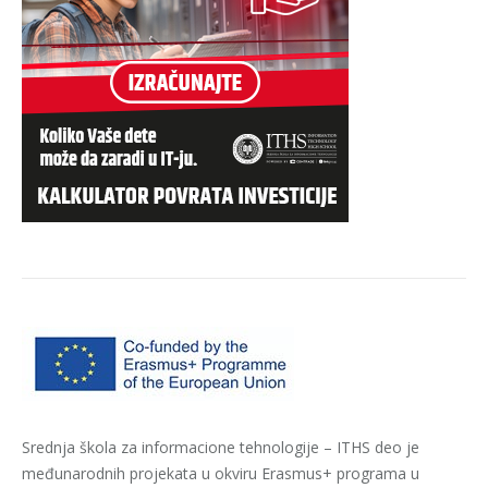
Srednja škola za informacione tehnologije – ITHS deo je
međunarodnih projekata u okviru Erasmus+ programa u