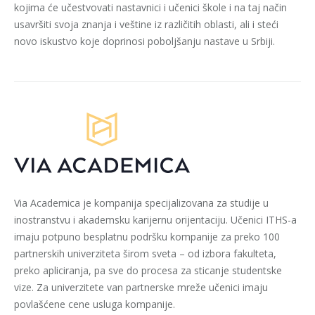
kojima će učestvovati nastavnici i učenici škole i na taj način
usavršiti svoja znanja i veštine iz različitih oblasti, ali i steći
novo iskustvo koje doprinosi poboljšanju nastave u Srbiji.
Via Academica je kompanija specijalizovana za studije u
inostranstvu i akademsku karijernu orijentaciju. Učenici ITHS-a
imaju potpuno besplatnu podršku kompanije za preko 100
partnerskih univerziteta širom sveta – od izbora fakulteta,
preko apliciranja, pa sve do procesa za sticanje studentske
vize. Za univerzitete van partnerske mreže učenici imaju
povlašćene cene usluga kompanije.