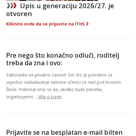
Upis u generaciju 2026/27. je
otvoren
Kliknite ovde da se prijavite na ITHS
Pre nego što konačno odluči, roditelj
treba da zna i ovo:
Zaboravite na privatne časove! Sve što je potrebno za
uspešno savladavanje nastave učenici će naći pod krovom
Škole. Pobrinuli smo se da, ukoliko bude potrebe,
organizujemo…
Više o tome
Prijavite se na besplatan e-mail bilten