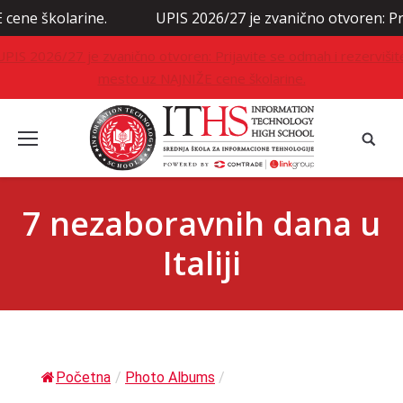
kolarine.
UPIS 2026/27 je zvanično otvoren: Prijavite
UPIS 2026/27 je zvanično otvoren: Prijavite se odmah i rezervišit
mesto uz NAJNIŽE cene školarine.
7 nezaboravnih dana u
Italiji
Početna
/
Photo Albums
/