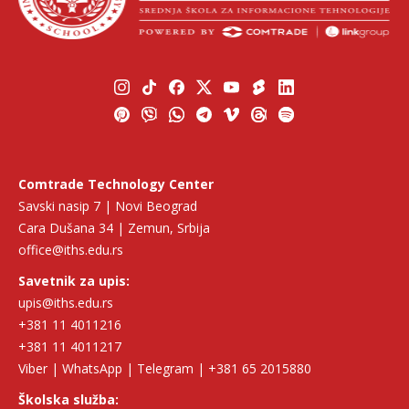
Comtrade Technology Center
Savski nasip 7 | Novi Beograd
Cara Dušana 34 | Zemun, Srbija
office@iths.edu.rs
Savetnik za upis:
upis@iths.edu.rs
+381 11 4011216
+381 11 4011217
Viber | WhatsApp | Telegram | +381 65 2015880
Školska služba: