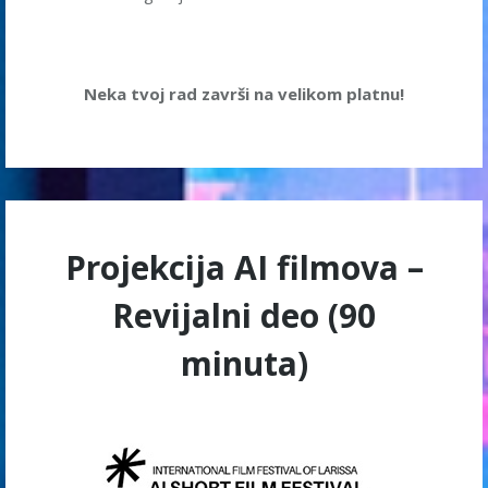
Neka tvoj rad završi na velikom platnu!
Projekcija AI filmova –
Revijalni deo (90
minuta)