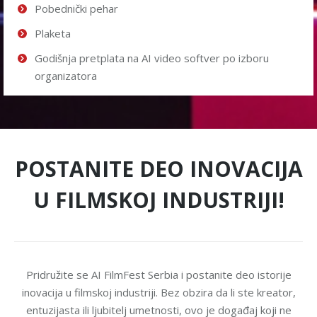
Pobednički pehar
Plaketa
Godišnja pretplata na AI video softver po izboru
organizatora
POSTANITE DEO INOVACIJA
U FILMSKOJ INDUSTRIJI!
Pridružite se AI FilmFest Serbia i postanite deo istorije
inovacija u filmskoj industriji. Bez obzira da li ste kreator,
entuzijasta ili ljubitelj umetnosti, ovo je događaj koji ne