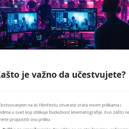
Zašto je važno da učestvujete?
estvovanjem na AI FilmFestu otvarate vrata novim prilikama i
idima u svet koji oblikuje budućnost kinematografije. Evo zašto n
ete propustiti ovu priliku: