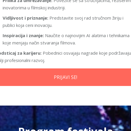
Prilika za umrežavanje:
Povežite se sa stručnjacima, režiserim
inovatorima u filmskoj industriji.
Vidljivost i priznanje:
Predstavite svoj rad stručnom žiriju i
publici koja ceni inovaciju.
Inspiracija i znanje:
Naučite o najnovijim AI alatima i tehnikama
koje menjaju način stvaranja filmova.
dsticaj za karijeru:
Pobednici osvajaju nagrade koje podržavaju
lji profesionalni razvoj.
PRIJAVI SE!