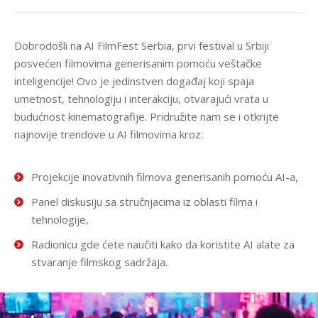
Dobrodošli na AI FilmFest Serbia, prvi festival u Srbiji
posvećen filmovima generisanim pomoću veštačke
inteligencije! Ovo je jedinstven događaj koji spaja
umetnost, tehnologiju i interakciju, otvarajući vrata u
budućnost kinematografije. Pridružite nam se i otkrijte
najnovije trendove u AI filmovima kroz:
Projekcije inovativnih filmova generisanih pomoću AI-a,
Panel diskusiju sa stručnjacima iz oblasti filma i
tehnologije,
Radionicu gde ćete naučiti kako da koristite AI alate za
stvaranje filmskog sadržaja.