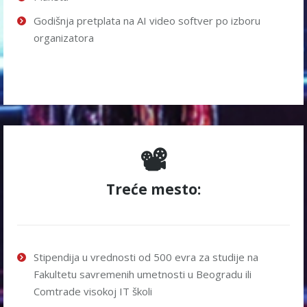
Godišnja pretplata na AI video softver po izboru
organizatora
📽️
Treće mesto:
Stipendija u vrednosti od 500 evra za studije na
Fakultetu savremenih umetnosti u Beogradu ili
Comtrade visokoj IT školi