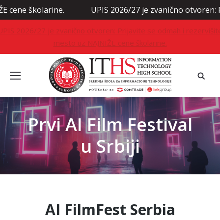
 školarine.
UPIS 2026/27 je zvanično otvoren: Prijavi
UPIS 2026/27 je zvanično otvoren: Prijavite se odmah i rezervišit
mesto uz NAJNIŽE cene školarine.
Prvi AI Film Festival
u Srbiji
AI FilmFest Serbia