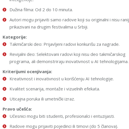
Dužina filma: Od 2 do 10 minuta.
Autori mogu prijaviti samo radove koji su originalni i nisu rani
prikazivani na drugim festivalima u Srbiji.
Kategorije:
Takmičarski deo: Prijavljeni radovi konkurišu za nagrade.
Revijalni deo: Selektovani radovi koji nisu deo takmičarskog
programa, ali demonstriraju inovativnost u AI tehnologijama.
Kriterijumi ocenjivanja:
Kreativnost i inovativnost u korišćenju AI tehnologije.
Kvalitet scenarija, montaže i vizuelnih efekata.
Uticajna poruka ili umetnički izraz.
Pravo učešća:
Učesnici mogu biti studenti, profesionalci i entuzijasti.
Radove mogu prijaviti pojedinci ili timovi (do 5 članova).