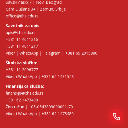
Savski nasip 7 | Novi Beograd
Cara Dušana 34 | Zemun, Srbija
office@iths.edu.rs
Savetnik za upis:
upis@iths.edu.rs
+381 11 4011216
+381 11 4011217
Isidora Katanić
Viber | WhatsApp | Telegram | +381 65 2015880
Školska služba:
+381 11 2096777
Razgovaraj sa Isidorom Katanić savetnicom za upis –
Viber i WhatsApp | +381 62 1431548
uživo!
Finansijska služba:
Saznaj sve o studijama, smerovima i pogodnostima direktno od
finansije@iths.edu.rs
naše savetnice za upis.
+381 62 1473480
Žiro račun | 105-0543809000001-70
POZOVI
Viber i WhatsApp | +381 62 1473480
PRIJAVI SE