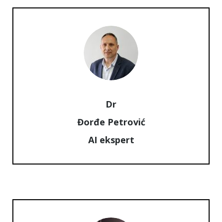
Dr
Đorđe Petrović
AI ekspert