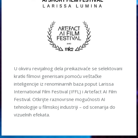
U okviru revijalnog dela preikazivaće se selektovani
kratki filmovi generisani pomoću veštačke
inteligencije iz renominarnih baza poput Larissa
International Film Festival (IFFL) i Artefact AI Film
Festival. Otkrijte raznovrsne mogućnosti AI
tehnologije u filmskoj industriji – od scenarija do
vizuelnih efekata.