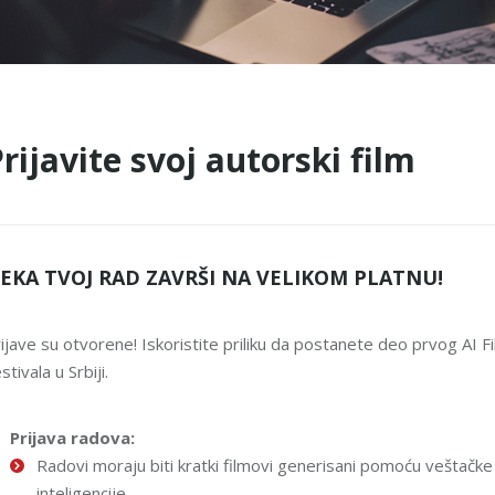
rijavite svoj autorski film
EKA TVOJ RAD ZAVRŠI NA VELIKOM PLATNU!
ijave su otvorene! Iskoristite priliku da postanete deo prvog AI F
stivala u Srbiji.
Prijava radova:
Radovi moraju biti kratki filmovi generisani pomoću veštačke
inteligencije.