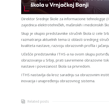
Direktor Srednje škole za informacione tehnologije (
zajednica elektrotehničkih, mašinskih i medicinskih ško
Skup je okupio predstavnike stručnih škola iz cele Sr
razmatranja aktuelnih tema iz oblasti srednjeg str
kvaliteta nastave, razvoju obrazovnih profila i jača
Učešće predstavnika ITHS-a na ovom skupu potvrđuje
obrazovanja u Srbiji, prati savremene obrazovne tokov
nastave i povezanost škola sa privredom.
ITHS nastavlja da kroz saradnju sa obrazovnim instit
inovacija i unapređenju obrazovnog sistema.
Related posts