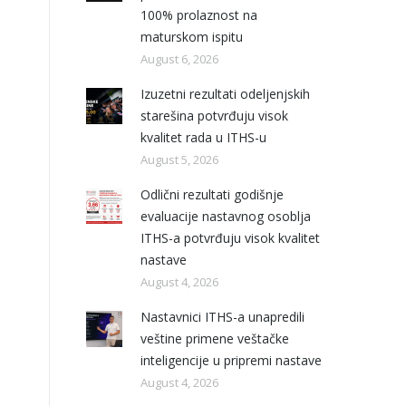
100% prolaznost na
maturskom ispitu
August 6, 2026
Izuzetni rezultati odeljenjskih
starešina potvrđuju visok
kvalitet rada u ITHS-u
August 5, 2026
Odlični rezultati godišnje
evaluacije nastavnog osoblja
ITHS-a potvrđuju visok kvalitet
nastave
August 4, 2026
Nastavnici ITHS-a unapredili
veštine primene veštačke
inteligencije u pripremi nastave
August 4, 2026