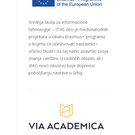
Srednja škola za informacione
tehnologije – ITHS deo je međunarodnih
projekata u okviru Erasmus+ programa
u kojima će učestvovati nastavnici i
učenici škole i na taj način usavršiti svoja
znanja i veštine iz različitih oblasti, ali i
steći novo iskustvo koje doprinosi
poboljšanju nastave u Srbiji.