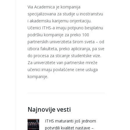
Via Academica je kompanija
specijalizovana za studije u inostranstvu
i akademsku karijernu orijentaciju.
Učenici ITHS-a imaju potpuno besplatnu
podršku kompanije za preko 100
partnerskih univerziteta širom sveta – od
izbora fakulteta, preko apliciranja, pa sve
do procesa za sticanje studentske vize.
Za univerzitete van partnerske mreže
učenici imaju povlašćene cene usluga
kompanije.
Najnovije vesti
ITHS maturanti još jednom
potvrdili kvalitet nastave –