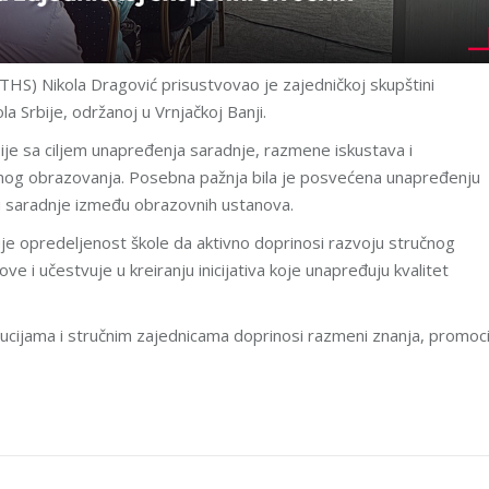
ITHS) Nikola Dragović prisustvovao je zajedničkoj skupštini
la Srbije, održanoj u Vrnjačkoj Banji.
bije sa ciljem unapređenja saradnje, razmene iskustava i
učnog obrazovanja. Posebna pažnja bila je posvećena unapređenju
nju saradnje između obrazovnih ustanova.
 opredeljenost škole da aktivno doprinosi razvoju stručnog
e i učestvuje u kreiranju inicijativa koje unapređuju kvalitet
ucijama i stručnim zajednicama doprinosi razmeni znanja, promoci