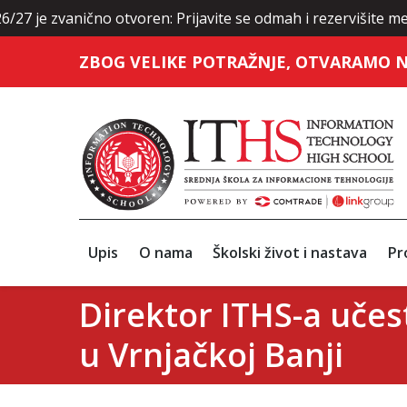
nično otvoren: Prijavite se odmah i rezervišite mesto uz NA
ZBOG VELIKE POTRAŽNJE, OTVARAMO N
Upis
O nama
Školski život i nastava
Pr
Direktor ITHS-a učes
u Vrnjačkoj Banji