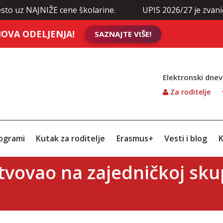
JNIŽE cene školarine.
UPIS 2026/27 je zvanično otvore
OVA ODELJENJA!
SAZNAJTE VIŠE!
Elektronski dnev
Za roditelje
ogrami
Kutak za roditelje
Erasmus+
Vesti i blog
K
tvovao na zajedničkoj skup