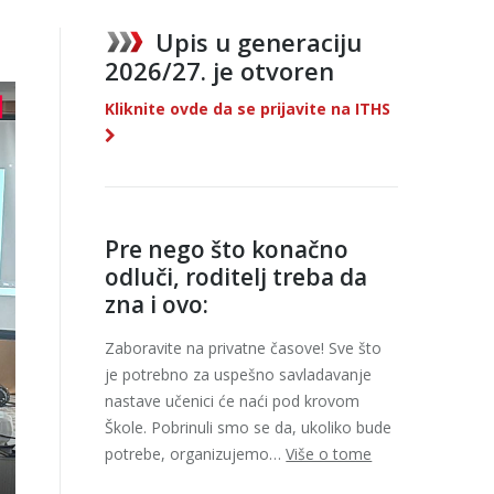
Upis u generaciju
2026/27. je otvoren
Kliknite ovde da se prijavite na ITHS
Pre nego što konačno
odluči, roditelj treba da
zna i ovo:
Zaboravite na privatne časove! Sve što
je potrebno za uspešno savladavanje
nastave učenici će naći pod krovom
Škole. Pobrinuli smo se da, ukoliko bude
potrebe, organizujemo…
Više o tome