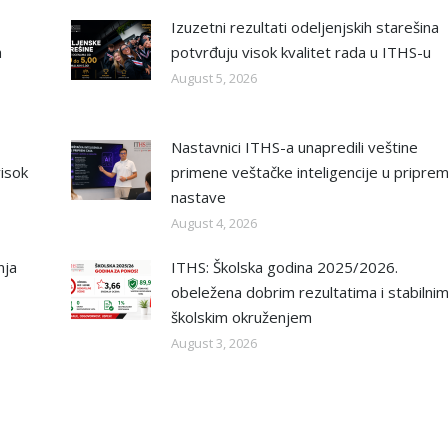
Izuzetni rezultati odeljenjskih starešina
a
potvrđuju visok kvalitet rada u ITHS-u
August 5, 2026
Nastavnici ITHS-a unapredili veštine
isok
primene veštačke inteligencije u priprem
nastave
August 4, 2026
nja
ITHS: Školska godina 2025/2026.
obeležena dobrim rezultatima i stabilni
školskim okruženjem
August 3, 2026