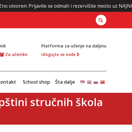
n: Prijavite se odmah i rezervišite mesto uz NAJNIŽE cene šk
nik
Platforma za učenje na daljinu
Za učenike
Ulogujte se ovde
ontakt
School shop
Šta dalje
štini stručnih škola