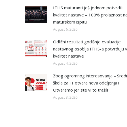
ITHS maturanti još jednom potvrdili
kvalitet nastave – 100% prolaznost n
maturskom ispitu
August 6, 2026
Odlični rezultati godišnje evaluacije
nastavnog osoblja ITHS-a potvrđuju v
kvalitet nastave
August 4, 2026
Zbog ogromnog interesovanja – Sred
škola za IT otvara nova odeljenja !
Otvaramo jer ste vi to tražili
August 3, 2026