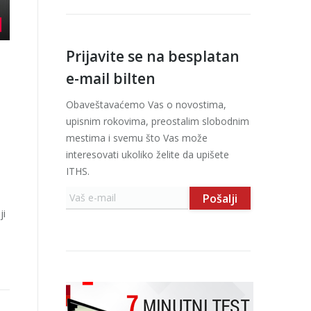
Prijavite se na besplatan
e-mail bilten
Obaveštavaćemo Vas o novostima,
upisnim rokovima, preostalim slobodnim
mestima i svemu što Vas može
interesovati ukoliko želite da upišete
ITHS.
ji