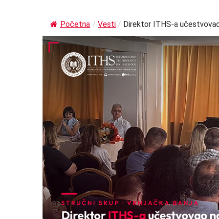
Početna
/
Vesti
/
Direktor ITHS-a učestvovao n