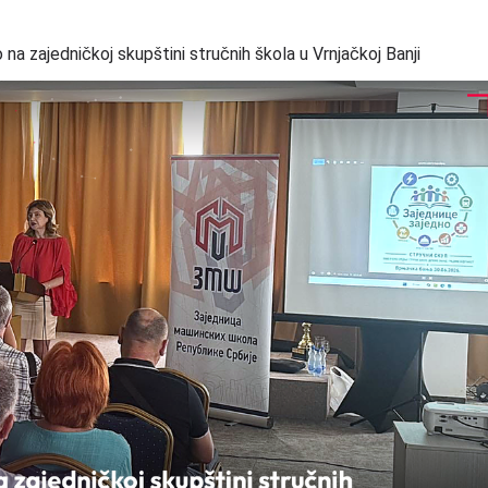
a zajedničkoj skupštini stručnih škola u Vrnjačkoj Banji