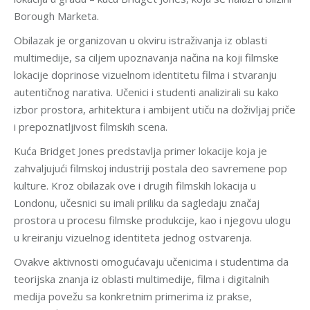
Borough Marketa.
Obilazak je organizovan u okviru istraživanja iz oblasti
multimedije, sa ciljem upoznavanja načina na koji filmske
lokacije doprinose vizuelnom identitetu filma i stvaranju
autentičnog narativa. Učenici i studenti analizirali su kako
izbor prostora, arhitektura i ambijent utiču na doživljaj priče
i prepoznatljivost filmskih scena.
Kuća Bridget Jones predstavlja primer lokacije koja je
zahvaljujući filmskoj industriji postala deo savremene pop
kulture. Kroz obilazak ove i drugih filmskih lokacija u
Londonu, učesnici su imali priliku da sagledaju značaj
prostora u procesu filmske produkcije, kao i njegovu ulogu
u kreiranju vizuelnog identiteta jednog ostvarenja.
Ovakve aktivnosti omogućavaju učenicima i studentima da
teorijska znanja iz oblasti multimedije, filma i digitalnih
medija povežu sa konkretnim primerima iz prakse,