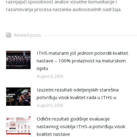
razvijajući sposobnost analize vizuelne komunikacije i
razumevanja procesa nastanka audiovizuelnih sadržaja.
Related posts
ITHS maturanti još jednom potvrdili kvalitet
nastave – 100% prolaznost na maturskom
ispitu
August 6, 2026
Izuzetni rezultati odeljenjskih starešina
potvrđuju visok kvalitet rada u ITHS-u
August 5, 2026
Odlični rezultati godišnje evaluacije
nastavnog osoblja ITHS-a potvrđuju visok
kvalitet nastave