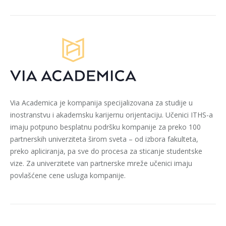
Via Academica je kompanija specijalizovana za studije u
inostranstvu i akademsku karijernu orijentaciju. Učenici ITHS-a
imaju potpuno besplatnu podršku kompanije za preko 100
partnerskih univerziteta širom sveta – od izbora fakulteta,
preko apliciranja, pa sve do procesa za sticanje studentske
vize. Za univerzitete van partnerske mreže učenici imaju
povlašćene cene usluga kompanije.