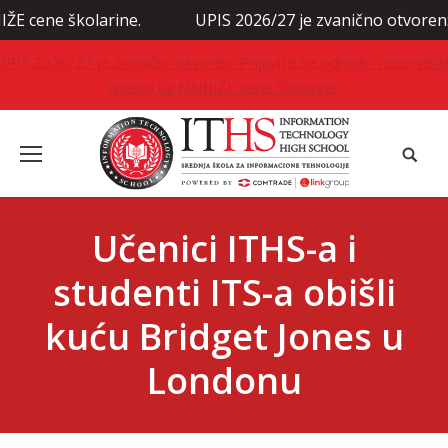
školarine.
UPIS 2026/27 je zvanično otvoren: Prijavit
UPIS 2026/27 je zvanično otvoren: Prijavite se odmah i rezervišit
mesto uz NAJNIŽE cene školarine.
Učenici ITHS-a i
studenti ITS-a obišli
kuću Bridget Jones u
Londonu