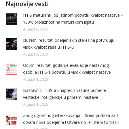
Najnovije vesti
ITHS maturanti još jednom potvrdili kvalitet nastave –
100% prolaznost na maturskom ispitu
August 6, 2026
Izuzetni rezultati odeljenjskih starešina potvrđuju
visok kvalitet rada u ITHS-u
August 5, 2026
Odlični rezultati godišnje evaluacije nastavnog
osoblja ITHS-a potvrđuju visok kvalitet nastave
August 4, 2026
Nastavnici ITHS-a unapredili veštine primene
veštačke inteligencije u pripremi nastave
August 4, 2026
Zbog ogromnog interesovanja – Srednja škola za IT
otvara nova odeljenja ! Otvaramo jer ste vi to tražili