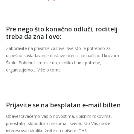
Pre nego što konačno odluči, roditelj
treba da zna i ovo:
Zaboravite na privatne časove! Sve što je potrebno za
uspešno savladavanje nastave učenici će naći pod krovom
Škole. Pobrinuli smo se da, ukoliko bude potrebe,
organizujemo…
Više o tome
Prijavite se na besplatan e-mail bilten
Obaveštavaćemo Vas o novostima, upisnim rokovima,
preostalim slobodnim mestima i svemu što Vas može
interesovati ukoliko želite da upišete ITHS.