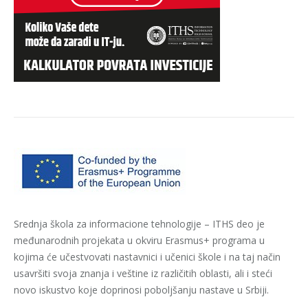
Srednja škola za informacione tehnologije – ITHS deo je
međunarodnih projekata u okviru Erasmus+ programa u
kojima će učestvovati nastavnici i učenici škole i na taj način
usavršiti svoja znanja i veštine iz različitih oblasti, ali i steći
novo iskustvo koje doprinosi poboljšanju nastave u Srbiji.