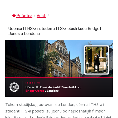
Početna
/
Vesti
/
Učenici ITHS-a i studenti ITS-a obišli kuću Bridget
Jones u Londonu
Tokom studijskog putovanja u London, učenici ITHS-a i
studenti ITS-a posetili su jednu od najpoznatijih filmskih
lokacija u gradu – kuću Bridget Jones, koja se nalazi u blizini