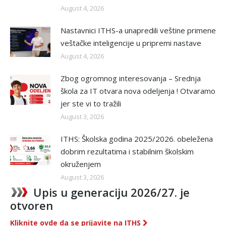
August 4, 2026
Nastavnici ITHS-a unapredili veštine primene
veštačke inteligencije u pripremi nastave
August 4, 2026
Zbog ogromnog interesovanja – Srednja
škola za IT otvara nova odeljenja ! Otvaramo
jer ste vi to tražili
August 3, 2026
ITHS: Školska godina 2025/2026. obeležena
dobrim rezultatima i stabilnim školskim
okruženjem
August 3, 2026
Upis u generaciju 2026/27. je
otvoren
Kliknite ovde da se prijavite na ITHS