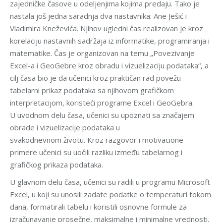
zajedničke časove u odeljenjima kojima predaju. Tako je
nastala još jedna saradnja dva nastavnika: Ane Ješić i
Vladimira Kneževića. Njihov ugledni čas realizovan je kroz
korelaciju nastavnih sadržaja iz informatike, programiranja i
matematike. Čas je organizovan na temu „Povezivanje
Excel-a i GeoGebre kroz obradu i vizuelizaciju podataka“, a
cilj časa bio je da učenici kroz praktičan rad povežu
tabelarni prikaz podataka sa njihovom grafičkom
interpretacijom, koristeći programe Excel i GeoGebra.
U uvodnom delu časa, učenici su upoznati sa značajem
obrade i vizuelizacije podataka u
svakodnevnom životu. Kroz razgovor i motivacione
primere učenici su uočili razliku između tabelarnog i
grafičkog prikaza podataka.
U glavnom delu časa, učenici su radili u programu Microsoft
Excel, u koji su unosili zadate podatke o temperaturi tokom
dana, formatirali tabelu i koristili osnovne formule za
izračunavanje prosečne, maksimalne i minimalne vrednosti.