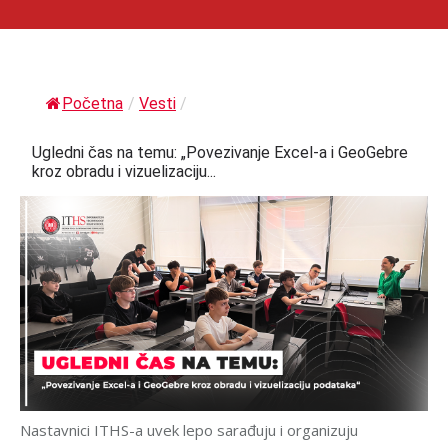
Početna
/
Vesti
/
Ugledni čas na temu: „Povezivanje Excel-a i GeoGebre
kroz obradu i vizuelizaciju...
Nastavnici ITHS-a uvek lepo sarađuju i organizuju