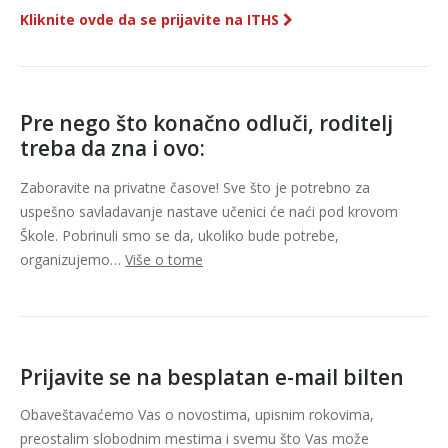
Kliknite ovde da se prijavite na ITHS
Pre nego što konačno odluči, roditelj
treba da zna i ovo:
Zaboravite na privatne časove! Sve što je potrebno za
uspešno savladavanje nastave učenici će naći pod krovom
Škole. Pobrinuli smo se da, ukoliko bude potrebe,
organizujemo…
Više o tome
Prijavite se na besplatan e-mail bilten
Obaveštavaćemo Vas o novostima, upisnim rokovima,
preostalim slobodnim mestima i svemu što Vas može