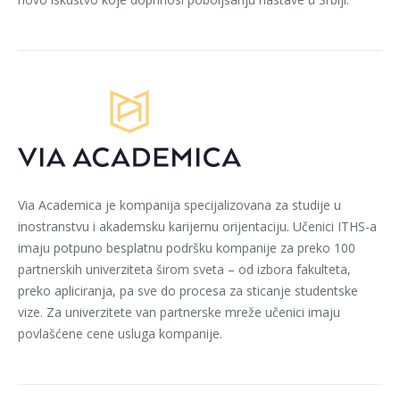
Via Academica je kompanija specijalizovana za studije u
inostranstvu i akademsku karijernu orijentaciju. Učenici ITHS-a
imaju potpuno besplatnu podršku kompanije za preko 100
partnerskih univerziteta širom sveta – od izbora fakulteta,
preko apliciranja, pa sve do procesa za sticanje studentske
vize. Za univerzitete van partnerske mreže učenici imaju
povlašćene cene usluga kompanije.