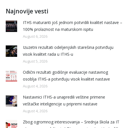
Najnovije vesti
ITHS maturanti još jednom potvrdili kvalitet nastave –
100% prolaznost na maturskom ispitu
August 6, 2026
Izuzetni rezultati odeljenjskih starešina potvrđuju
visok kvalitet rada u ITHS-u
August 5, 2026
Odlični rezultati godišnje evaluacije nastavnog
osoblja ITHS-a potvrđuju visok kvalitet nastave
August 4, 2026
Nastavnici ITHS-a unapredili veštine primene
veštačke inteligencije u pripremi nastave
August 4, 2026
Zbog ogromnog interesovanja – Srednja škola za IT