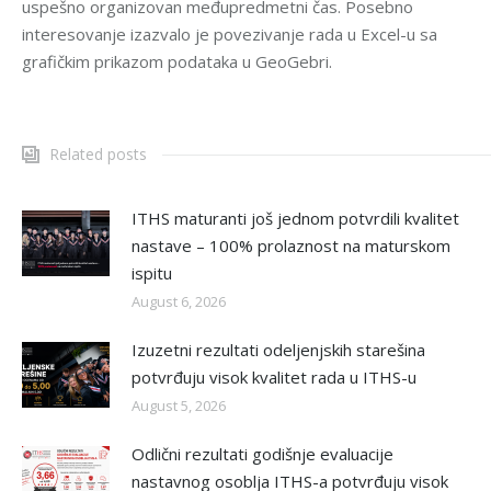
uspešno organizovan međupredmetni čas. Posebno
interesovanje izazvalo je povezivanje rada u Excel-u sa
grafičkim prikazom podataka u GeoGebri.
Related posts
ITHS maturanti još jednom potvrdili kvalitet
nastave – 100% prolaznost na maturskom
ispitu
August 6, 2026
Izuzetni rezultati odeljenjskih starešina
potvrđuju visok kvalitet rada u ITHS-u
August 5, 2026
Odlični rezultati godišnje evaluacije
nastavnog osoblja ITHS-a potvrđuju visok