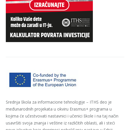
Srednja škola za informacione tehnologije – ITHS deo je
međunarodnih projekata u okviru Erasmus+ programa u
kojima će učestvovati nastavnici i učenici škole i na taj način
usavršiti svoja znanja i veštine iz različitih oblasti, ali i steći
novo iskustvo koje doprinosi poboljšanju nastave u Srbiji.