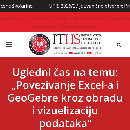
larine.
UPIS 2026/27 je zvanično otvoren: Prijavite s
UPIS 2026/27 je zvanično otvoren: Prijavite se odmah i rezervišit
mesto uz NAJNIŽE cene školarine.
Ugledni čas na temu:
„Povezivanje Excel-a i
GeoGebre kroz obradu
i vizuelizaciju
podataka“