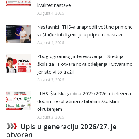
kvalitet nastave
August 4, 2026
Nastavnici ITHS-a unapredili veštine primene
veštačke inteligencije u pripremi nastave
August 4, 2026
Zbog ogromnog interesovanja – Srednja
škola za IT otvara nova odeljenja ! Otvaramo
jer ste vi to tražili
August 3, 2026
ITHS: Školska godina 2025/2026. obeležena
dobrim rezultatima i stabilnim školskim
okruženjem
August 3, 2026
Upis u generaciju 2026/27. je
otvoren