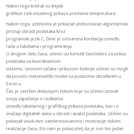
Nakon toga kreirali su linijski
grafikon radi vizuelnog prikaza promena temperature.
Nakon toga, učenicima je prikazan jednostavan algoritamski
pristup obradi podataka kroz
programski jezik C, čime je ostvarena korelacija između
rada u tabelama i programiranja.
U drugom delu časa, učenici su koristili GeoGebru za prikaz
podataka na koordinatnom
sistemu. Unosom tačaka i prikazom funkcije učenici su mogli
da povežu matematički model sa podacima obrađenim u
Excel-u.
Čas je završen diskusijom tokom koje su učenici iznosili
svoja zapažanja o razlikama
između tabelarnog i grafičkog prikaza podataka, kao i o
značaju digitalnih alata u obradi i analizi podataka. Učenici su
pokazali visok nivo zainteresovanosti i motivacije tokom
realizacije časa, što nam je pokazatelj da je ovo bio jedan