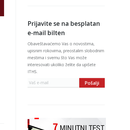
Prijavite se na besplatan
e-mail bilten
Obaveštavaćemo Vas o novostima,
upisnim rokovima, preostalim slobodnim
mestima i svemu što Vas može
interesovati ukoliko želite da upišete
ITHS.