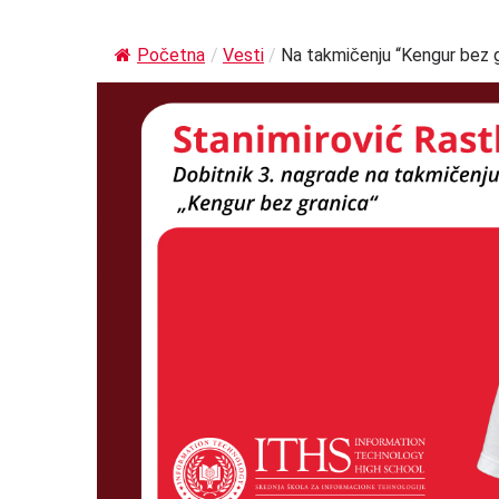
Početna
/
Vesti
/
Na takmičenju “Kengur bez gr