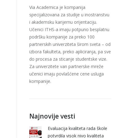
Via Academica je kompanija
specijalizovana za studije u inostranstvu
i akademsku karijernu orijentaciju.
Učenici ITHS-a imaju potpuno besplatnu
podršku kompanije za preko 100
partnerskih univerziteta širom sveta – od
izbora fakulteta, preko apliciranja, pa sve
do procesa za sticanje studentske vize.
Za univerzitete van partnerske mreže
učenici imaju povlašćene cene usluga
kompanije.
Najnovije vesti
Evaluacija kvaliteta rada škole
potvrdila visok nivo kvaliteta