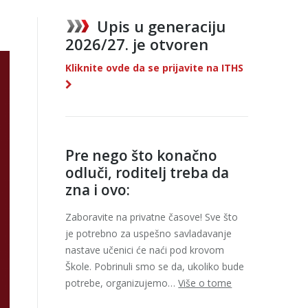
Upis u generaciju
2026/27. je otvoren
Kliknite ovde da se prijavite na ITHS
Pre nego što konačno
odluči, roditelj treba da
zna i ovo:
Zaboravite na privatne časove! Sve što
je potrebno za uspešno savladavanje
nastave učenici će naći pod krovom
Škole. Pobrinuli smo se da, ukoliko bude
potrebe, organizujemo…
Više o tome