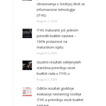
obrazovanja u Srednjoj školi za
informacione tehnologije
(ITHS)
August 7, 2026
ITHS maturanti još jednom
potvrdili kvalitet nastave –
100% prolaznost na
maturskom ispitu
August 6, 2026
Izuzetni rezultati odeljenjskih
starešina potvrđuju visok
kvalitet rada u ITHS-u
August 5, 2026
Odlični rezultati godišnje
evaluacije nastavnog osoblja
ITHS-a potvrđuju visok kvalitet
nastave