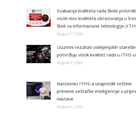
Evaluacija kvaliteta rada škole potvrdil
visok nivo kvaliteta obrazovanja u Sre
školi za informacione tehnologije (ITH
August 7, 2026
Izuzetni rezultati odeljenjskih stareši
potvrđuju visok kvalitet rada u ITHS-u
August 5, 2026
Nastavnici ITHS-a unapredili veštine
primene veštačke inteligencije u pripr
nastave
August 4, 2026