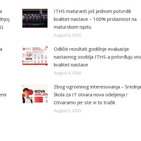
a
ITHS maturanti još jednom potvrdili
dnjoj
kvalitet nastave – 100% prolaznost na
S)
maturskom ispitu
August 6, 2026
na
Odlični rezultati godišnje evaluacije
nastavnog osoblja ITHS-a potvrđuju vis
kvalitet nastave
August 4, 2026
Zbog ogromnog interesovanja – Srednj
emi
škola za IT otvara nova odeljenja !
Otvaramo jer ste vi to tražili
August 3, 2026