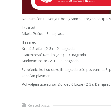
Na takmičenju “Kengur bez granica” u organizaciji DMS
I razred
Nikola Pešut – 3. nagrada
II razred
Krstić Stefan (2-3) – 2. nagrada
Stanimirović Rastko (2-3) – 3. nagrada
Marković Petar (2-1) – 3. nagrada
Svi učenici koji su osvojili nagradu biće pozvani na S
konačan plasman.
Pohvaljeni učenici su: Đorđević Lazar (2-3), Damjanić 
Related posts