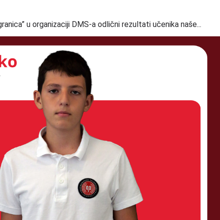
anica” u organizaciji DMS-a odlični rezultati učenika naše...