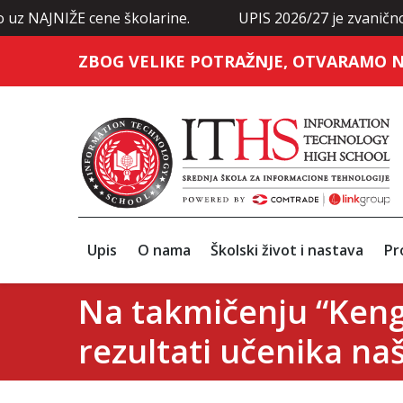
NIŽE cene školarine.
UPIS 2026/27 je zvanično otvoren:
ZBOG VELIKE POTRAŽNJE, OTVARAMO N
Upis
O nama
Školski život i nastava
Pr
Na takmičenju “Kengu
rezultati učenika na