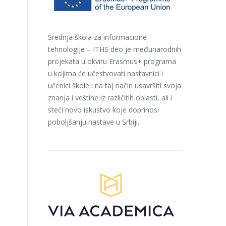
Srednja škola za informacione
tehnologije – ITHS deo je međunarodnih
projekata u okviru Erasmus+ programa
u kojima će učestvovati nastavnici i
učenici škole i na taj način usavršiti svoja
znanja i veštine iz različitih oblasti, ali i
steći novo iskustvo koje doprinosi
poboljšanju nastave u Srbiji.