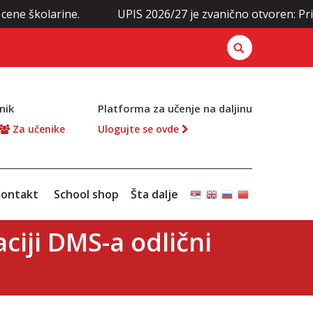
larine.
UPIS 2026/27 je zvanično otvoren: Prijavite s
nik
Platforma za učenje na daljinu
Za učenike
Ulogujte se ovde
ontakt
School shop
Šta dalje
ciji DMS-a odlični