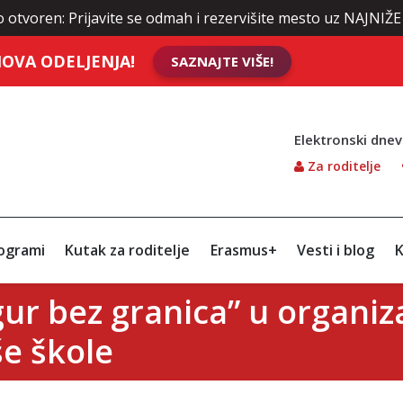
 Prijavite se odmah i rezervišite mesto uz NAJNIŽE cene ško
OVA ODELJENJA!
SAZNAJTE VIŠE!
Elektronski dnev
Za roditelje
ogrami
Kutak za roditelje
Erasmus+
Vesti i blog
K
r bez granica” u organiza
še škole