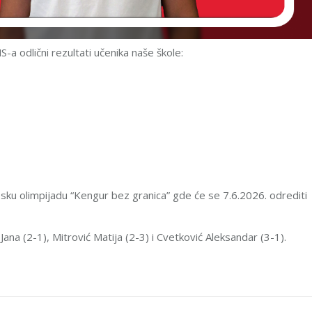
-a odlični rezultati učenika naše škole:
rpsku olimpijadu “Kengur bez granica” gde će se 7.6.2026. odrediti
Jana (2-1), Mitrović Matija (2-3) i Cvetković Aleksandar (3-1).