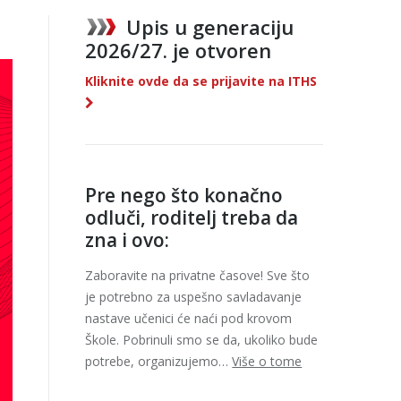
Upis u generaciju
2026/27. je otvoren
Kliknite ovde da se prijavite na ITHS
Pre nego što konačno
odluči, roditelj treba da
zna i ovo:
Zaboravite na privatne časove! Sve što
je potrebno za uspešno savladavanje
nastave učenici će naći pod krovom
Škole. Pobrinuli smo se da, ukoliko bude
potrebe, organizujemo…
Više o tome