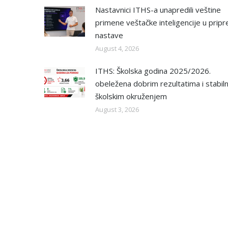
Nastavnici ITHS-a unapredili veštine
primene veštačke inteligencije u pripr
nastave
August 4, 2026
ITHS: Školska godina 2025/2026.
obeležena dobrim rezultatima i stabil
školskim okruženjem
August 3, 2026