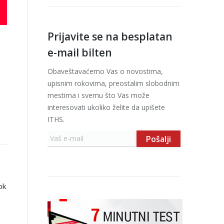
Prijavite se na besplatan
e-mail bilten
Obaveštavaćemo Vas o novostima,
upisnim rokovima, preostalim slobodnim
mestima i svemu što Vas može
interesovati ukoliko želite da upišete
ITHS.
ok