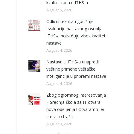
kvalitet rada u ITHS-u
August 5, 2026
Odlični rezultati godišnje
evaluacije nastavnog osoblja
ITHS-a potvrđuju visok kvalitet
nastave
August 4, 2026
Nastavnici ITHS-a unapredili
veštine primene veštačke
inteligencije u pripremi nastave
August 4, 2026
Zbog ogromnog interesovanja
– Srednja škola za IT otvara
nova odeljenja ! Otvaramo jer
ste vi to tražili
August 3, 2026