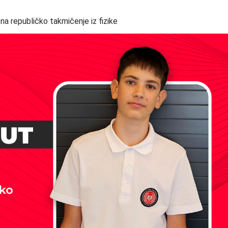
 na republičko takmičenje iz fizike