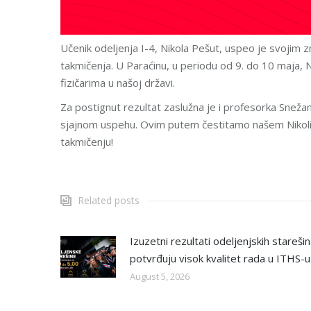
Učenik odeljenja I-4, Nikola Pešut, uspeo je svojim z
takmičenja. U Paraćinu, u periodu od 9. do 10 maja, Ni
fizičarima u našoj državi.
Za postignut rezultat zaslužna je i profesorka Snež
sjajnom uspehu. Ovim putem čestitamo našem Nikoli,
takmičenju!
Related posts
Izuzetni rezultati odeljenjskih stareši
potvrđuju visok kvalitet rada u ITHS-u
August 5, 2026