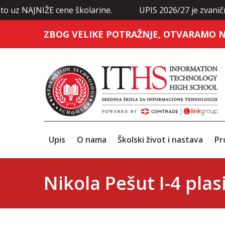
NIŽE cene školarine.
UPIS 2026/27 je zvanično otvoren
ZBOG VELIKE POTRAŽNJE, OTVARAMO N
Upis
O nama
Školski život i nastava
Pr
Nikola Pešut I-4 plas