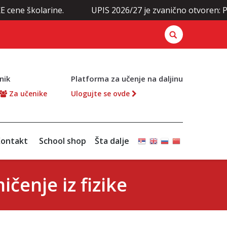
larine.
UPIS 2026/27 je zvanično otvoren: Prijavite s
nik
Platforma za učenje na daljinu
Za učenike
Ulogujte se ovde
ontakt
School shop
Šta dalje
čenje iz fizike