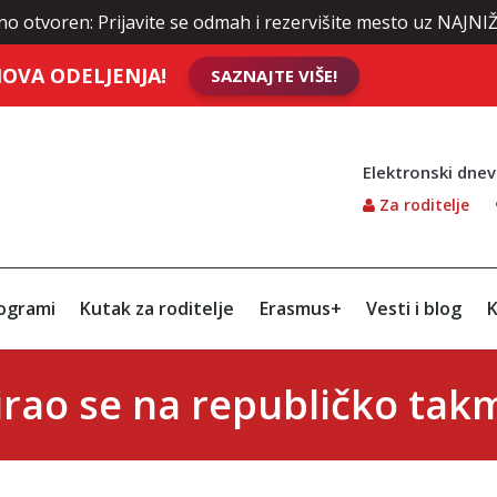
: Prijavite se odmah i rezervišite mesto uz NAJNIŽE cene ško
OVA ODELJENJA!
SAZNAJTE VIŠE!
Elektronski dnev
Za roditelje
ogrami
Kutak za roditelje
Erasmus+
Vesti i blog
K
irao se na republičko takmi