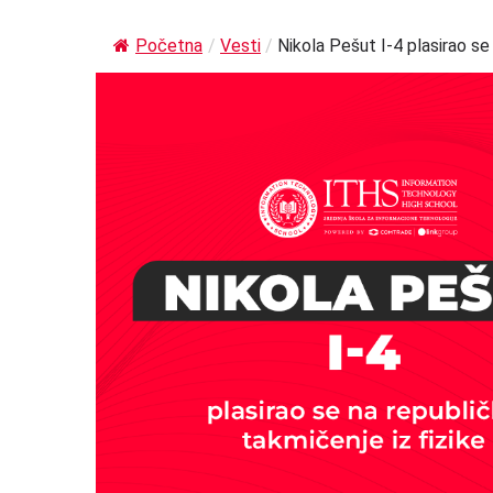
Početna
/
Vesti
/
Nikola Pešut I-4 plasirao se