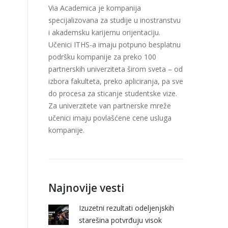
Via Academica je kompanija
specijalizovana za studije u inostranstvu
i akademsku karijernu orijentaciju.
Učenici ITHS-a imaju potpuno besplatnu
podršku kompanije za preko 100
partnerskih univerziteta širom sveta – od
izbora fakulteta, preko apliciranja, pa sve
do procesa za sticanje studentske vize.
Za univerzitete van partnerske mreže
učenici imaju povlašćene cene usluga
kompanije.
Najnovije vesti
Izuzetni rezultati odeljenjskih
starešina potvrđuju visok