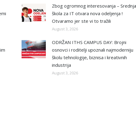
Zbog ogromnog interesovanja – Srednj
emi
škola za IT otvara nova odeljenja !
Otvaramo jer ste vi to tražili
August 3, 2026
ODRŽAN ITHS CAMPUS DAY: Brojni
nim
osnovci i roditelji upoznali najmoderniju
školu tehnologije, biznisa i kreativnih
industrija
August 3, 2026