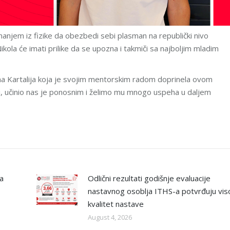
nanjem iz fizike da obezbedi sebi plasman na republički nivo
kola će imati prilike da se upozna i takmiči sa najboljim mladim
ana Kartalija koja je svojim mentorskim radom doprinela ovom
 učinio nas je ponosnim i želimo mu mnogo uspeha u daljem
na
Odlični rezultati godišnje evaluacije
nastavnog osoblja ITHS-a potvrđuju vis
kvalitet nastave
August 4, 2026