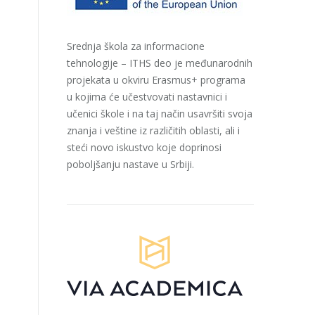
Srednja škola za informacione
tehnologije – ITHS deo je međunarodnih
projekata u okviru Erasmus+ programa
u kojima će učestvovati nastavnici i
učenici škole i na taj način usavršiti svoja
znanja i veštine iz različitih oblasti, ali i
steći novo iskustvo koje doprinosi
poboljšanju nastave u Srbiji.