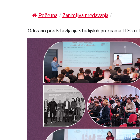
Početna
/
Zanimljiva predavanja
/
Održano predstavljanje studijskih programa ITS-a 