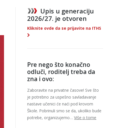
Upis u generaciju
2026/27. je otvoren
Kliknite ovde da se prijavite na ITHS
Pre nego što konačno
odluči, roditelj treba da
zna i ovo:
Zaboravite na privatne časove! Sve što
je potrebno za uspešno savladavanje
nastave učenici će naći pod krovom
Škole. Pobrinuli smo se da, ukoliko bude
potrebe, organizujemo…
Više o tome