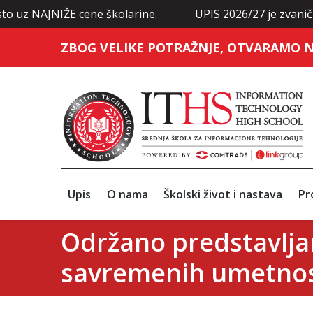
JNIŽE cene školarine.
UPIS 2026/27 je zvanično otvoren
ZBOG VELIKE POTRAŽNJE, OTVARAMO N
Upis
O nama
Školski život i nastava
Pr
Održano predstavljan
savremenih umetnos