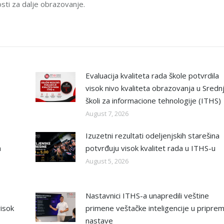
sti za dalje obrazovanje.
Evaluacija kvaliteta rada škole potvrdila
visok nivo kvaliteta obrazovanja u Sredn
školi za informacione tehnologije (ITHS)
August 7, 2026
Izuzetni rezultati odeljenjskih starešina
a
potvrđuju visok kvalitet rada u ITHS-u
August 5, 2026
Nastavnici ITHS-a unapredili veštine
isok
primene veštačke inteligencije u priprem
nastave