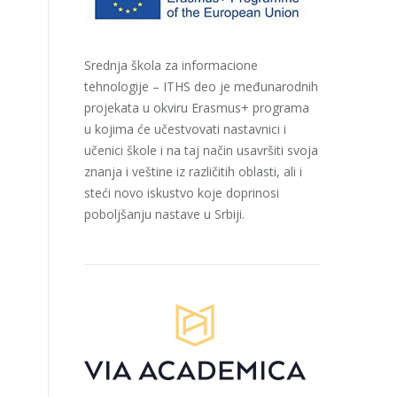
Srednja škola za informacione
tehnologije – ITHS deo je međunarodnih
projekata u okviru Erasmus+ programa
u kojima će učestvovati nastavnici i
učenici škole i na taj način usavršiti svoja
znanja i veštine iz različitih oblasti, ali i
steći novo iskustvo koje doprinosi
poboljšanju nastave u Srbiji.