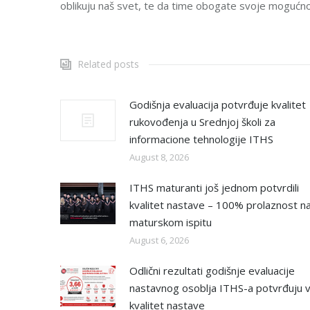
oblikuju naš svet, te da time obogate svoje mogućno
Related posts
Godišnja evaluacija potvrđuje kvalitet
rukovođenja u Srednjoj školi za
informacione tehnologije ITHS
August 8, 2026
ITHS maturanti još jednom potvrdili
kvalitet nastave – 100% prolaznost n
maturskom ispitu
August 6, 2026
Odlični rezultati godišnje evaluacije
nastavnog osoblja ITHS-a potvrđuju v
kvalitet nastave