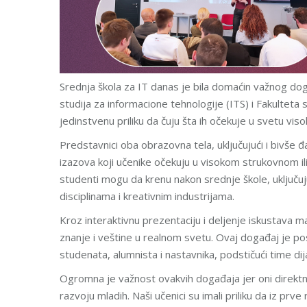
Srednja škola za IT danas je bila domaćin važnog dog
studija za informacione tehnologije (ITS) i Fakulteta
jedinstvenu priliku da čuju šta ih očekuje u svetu vi
Predstavnici oba obrazovna tela, uključujući i bivše 
izazova koji učenike očekuju u visokom strukovnom il
studenti mogu da krenu nakon srednje škole, uključu
disciplinama i kreativnim industrijama.
Kroz interaktivnu prezentaciju i deljenje iskustava m
znanje i veštine u realnom svetu. Ovaj događaj je pos
studenata, alumnista i nastavnika, podstičući time dij
Ogromna je važnost ovakvih događaja jer oni direktn
razvoju mladih. Naši učenici su imali priliku da iz pr