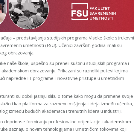
ađaja – predstavljanja studijskih programa Visoke škole strukovn
 savremenih umetnosti (FSU). Učenici završnih godina imali su
sokog obrazovanja.
đake naše škole, uspešno su preneli suštinu studijskih programa i
i akademskom obrazovanju. Prikazani su raznoliki putevi kojima
jući napredne IT programe i inovativne pristupe u umetničkim
aturanti su dobili jasniju sliku o tome kako mogu da primene svoje
lužio i kao platforma za razmenu mišljenja i ideja između učenika,
alog između budućih akademaca i trenutnih lidera u industriji.
o doprinose formiranju profesionalne orijentacije i akademskom
ve ruke saznaju o novim tehnologijama i umetničkim tokovima koji