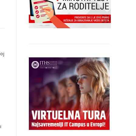
joj
i