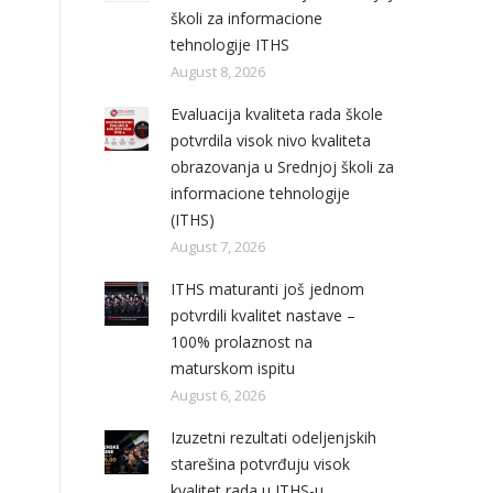
školi za informacione
tehnologije ITHS
August 8, 2026
Evaluacija kvaliteta rada škole
potvrdila visok nivo kvaliteta
obrazovanja u Srednjoj školi za
informacione tehnologije
(ITHS)
August 7, 2026
ITHS maturanti još jednom
potvrdili kvalitet nastave –
100% prolaznost na
maturskom ispitu
August 6, 2026
Izuzetni rezultati odeljenjskih
starešina potvrđuju visok
kvalitet rada u ITHS-u