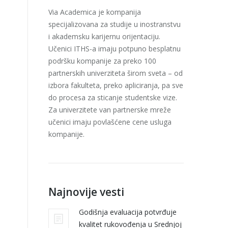
Via Academica je kompanija
specijalizovana za studije u inostranstvu
i akademsku karijernu orijentaciju.
Učenici ITHS-a imaju potpuno besplatnu
podršku kompanije za preko 100
partnerskih univerziteta širom sveta – od
izbora fakulteta, preko apliciranja, pa sve
do procesa za sticanje studentske vize.
Za univerzitete van partnerske mreže
učenici imaju povlašćene cene usluga
kompanije.
Najnovije vesti
Godišnja evaluacija potvrđuje
kvalitet rukovođenja u Srednjoj