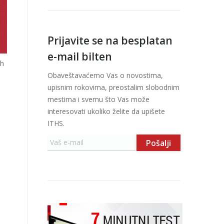
Prijavite se na besplatan
e-mail bilten
ih
Obaveštavaćemo Vas o novostima,
upisnim rokovima, preostalim slobodnim
mestima i svemu što Vas može
interesovati ukoliko želite da upišete
ITHS.