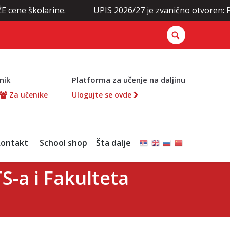
olarine.
UPIS 2026/27 je zvanično otvoren: Prijavite 
nik
Platforma za učenje na daljinu
Za učenike
Ulogujte se ovde
ontakt
School shop
Šta dalje
S-a i Fakulteta