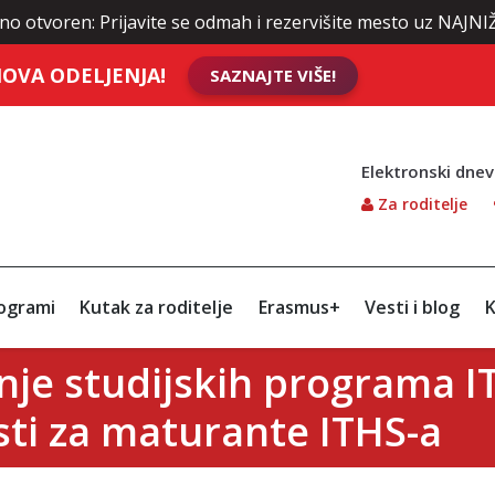
: Prijavite se odmah i rezervišite mesto uz NAJNIŽE cene šk
OVA ODELJENJA!
SAZNAJTE VIŠE!
Elektronski dnev
Za roditelje
ogrami
Kutak za roditelje
Erasmus+
Vesti i blog
K
je studijskih programa IT
ti za maturante ITHS-a